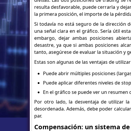
divisas. Las dos posiciones de trading se 
resulta desfavorable, puede cerrarla y deja
la primera posición, el importe de la pérdid
Si todavía no está seguro de la dirección
una señal clara en el gráfico. Sería útil e
embargo, dejar ambas posiciones abiert
desastre, ya que si ambas posiciones alcan
tanto, asegúrese de evaluar la situación y g
Estas son algunas de las ventajas de utiliza
Puede abrir múltiples posiciones (larga
Puede aplicar diferentes niveles de stop
En el gráfico se puede ver un resumen 
Por otro lado, la desventaja de utilizar 
desordenada. Además, debe poder calcular 
par.
Compensación: un sistema de 