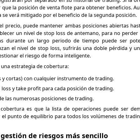
registrarán por separado en su historial de trading. Si la 
r que la posición de venta flote para obtener beneficios. 
a se verá mitigado por el beneficio de la segunda posición.
 del precio, puede mantener ambas posiciones abiertas ha
stablecer un nivel de stop loss de antemano, para no perde
as durante un largo periodo de tiempo puede ser pot
zan el nivel de stop loss, sufrirás una doble pérdida y un
estionar el riesgo de forma inteligente.
r una estrategia de cobertura:
s y cortas) con cualquier instrumento de trading.
 loss y take profit para cada posición de trading.
de las numerosas posiciones de trading.
la cobertura es que la lista de operaciones puede ser de
el punto de equilibrio para todos los volúmenes de trad
gestión de riesgos más sencillo