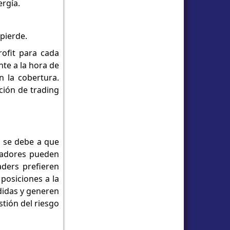
ergía.
 pierde.
rofit para cada
nte a la hora de
n la cobertura.
ción de trading
o se debe a que
eradores pueden
aders prefieren
 posiciones a la
didas y generen
tión del riesgo