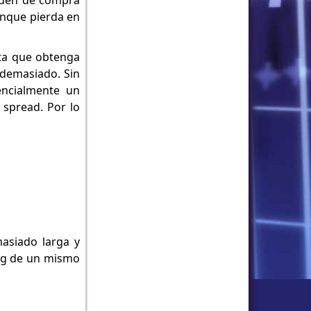
orden de compra
Aunque pierda en
sta que obtenga
r demasiado. Sin
encialmente un
 spread. Por lo
masiado larga y
ing de un mismo