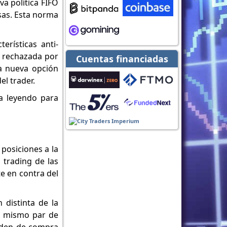
va política FIFO
isas. Esta norma
erísticas anti-
e rechazada por
Cuentas financiadas
na nueva opción
l trader.
ga leyendo para
 posiciones a la
 trading de las
te en contra del
 distinta de la
el mismo par de