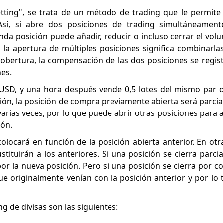
netting", se trata de un método de trading que le permite
Así, si abre dos posiciones de trading simultáneament
da posición puede añadir, reducir o incluso cerrar el vol
, la apertura de múltiples posiciones significa combinarla
a cobertura, la compensación de las dos posiciones se regi
nes.
SD, y una hora después vende 0,5 lotes del mismo par de
ión, la posición de compra previamente abierta será parci
varias veces, por lo que puede abrir otras posiciones para 
ión.
colocará en función de la posición abierta anterior. En otr
tituirán a los anteriores. Si una posición se cierra parci
por la nueva posición. Pero si una posición se cierra por c
que originalmente venían con la posición anterior y por lo
ing de divisas son las siguientes: