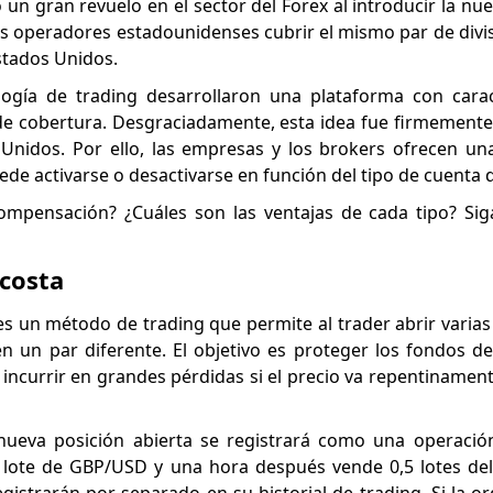
un gran revuelo en el sector del Forex al introducir la nue
 a los operadores estadounidenses cubrir el mismo par de div
stados Unidos.
gía de trading desarrollaron una plataforma con caract
es de cobertura. Desgraciadamente, esta idea fue firmement
 Unidos. Por ello, las empresas y los brokers ofrecen u
e activarse o desactivarse en función del tipo de cuenta de
compensación? ¿Cuáles son las ventajas de cada tipo? Si
 costa
es un método de trading que permite al trader abrir varias
n un par diferente. El objetivo es proteger los fondos de
 incurrir en grandes pérdidas si el precio va repentinamen
nueva posición abierta se registrará como una operación
 1 lote de GBP/USD y una hora después vende 0,5 lotes d