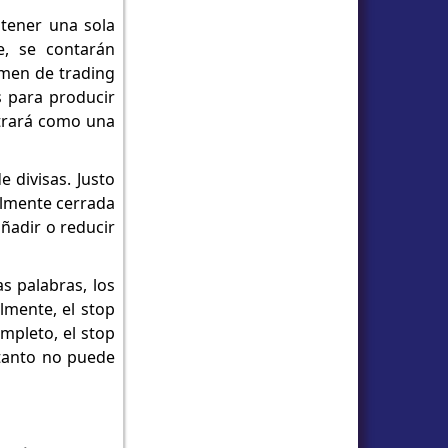
 tener una sola
e, se contarán
umen de trading
s para producir
strará como una
 divisas. Justo
almente cerrada
añadir o reducir
as palabras, los
almente, el stop
ompleto, el stop
 tanto no puede