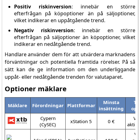
Positiv riskinversion
: innebär en större
efterfrågan på köpoptioner än på säljoptioner,
vilket indikerar en uppåtgående trend.
Negativ riskinversion
: innebär en större
efterfrågan på säljoptioner än köpoptioner, vilket
indikerar en nedåtgående trend.
Handlare använder dem för att utvärdera marknadens
förväntningar och potentiella framtida rörelser. På så
sätt kan de ge information om den underliggande
uppåt- eller nedåtgående trenden för valutaparet.
Optioner mäklare
Minsta
Ty
Mäklare
Förordningar
Plattformar
insättning
opt
Cypern
Va
xStation 5
0 €
(CySEC)
aktie
Va