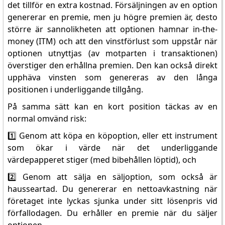
det tillför en extra kostnad. Försäljningen av en option
genererar en premie, men ju högre premien är, desto
större är sannolikheten att optionen hamnar in-the-
money (ITM) och att den vinstförlust som uppstår när
optionen utnyttjas (av motparten i transaktionen)
överstiger den erhållna premien. Den kan också direkt
upphäva vinsten som genereras av den långa
positionen i underliggande tillgång.
På samma sätt kan en kort position täckas av en
normal omvänd risk:
1️⃣ Genom att köpa en köpoption, eller ett instrument
som ökar i värde när det underliggande
värdepapperet stiger (med bibehållen löptid), och
2️⃣ Genom att sälja en säljoption, som också är
hausseartad. Du genererar en nettoavkastning när
företaget inte lyckas sjunka under sitt lösenpris vid
förfallodagen. Du erhåller en premie när du säljer