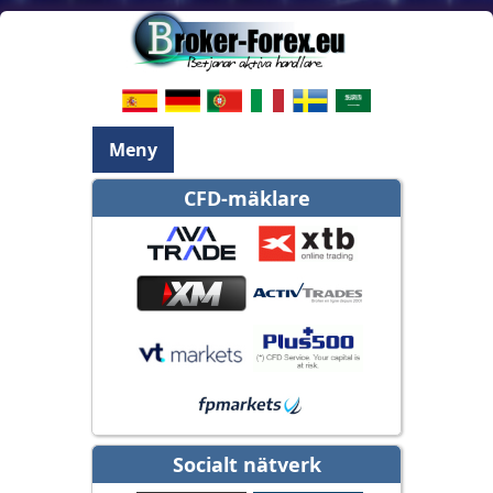
Meny
CFD-mäklare
Socialt nätverk