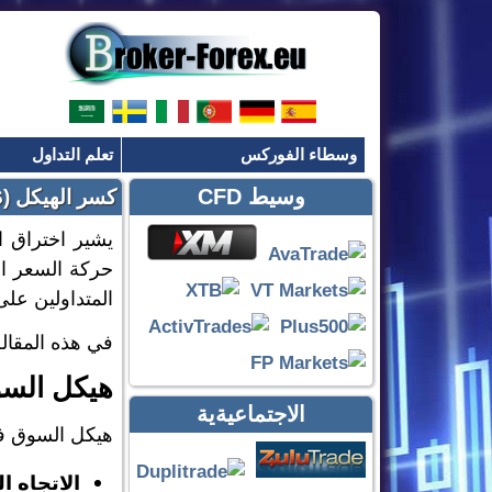
وسطاء الفوركس
تعلم التداول
وسيط CFD
كسر الهيكل (BOS) في التداول
يشير اختراق ا
حركة السعر الت
المتداولين على
في هذه المقال
هيكل الس
الاجتماعيةية
هيكل السوق في
الاتجاه 