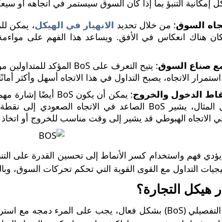
هيكل إمكانية التنبؤ بما إذا كان السوق سيستمر في اتجاهه أو س
تجاه السوق
: من خلال تحديد
الانهيار في الهيكل
، يمكن للم
 كان هناك انعكاس في الأفق. ويساعد هذا الفهم على مواءمة
مع صناع السوق
: يتيح التعرف على BoS المؤ
اط الدخول والخروج
: يمكن أن يكون BoS 
ي الاتجاه الهبوطي قد يشير إلى وقت مناسب للخروج أو اتخاذ
يؤدي فهم واستخدام كسر الأنماط إلى تحسين القدرة على التن
جيات التداول مع القوى القوية التي تحكم تحركات السوق، وبالتا
ار هيكل التجارة؟
لتداول الهيكل التفصيلي (BoS) بشكل فعال، يجب على المرء د