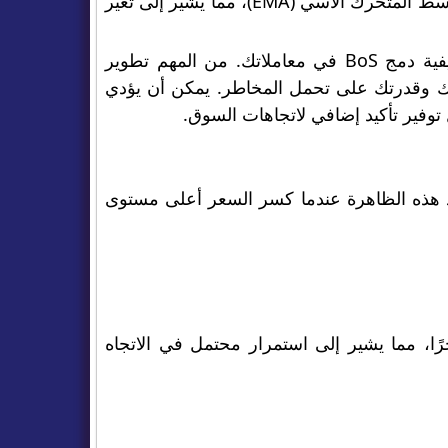
مراقبة السعر مقابل EMA. قم بإغلاق تداولاتك عندما يتجاوز السعر المتوسط ​​المتحرك الأسي (EMA)، مما يشير إلى تغير
تذكر أن هذه الإستراتيجية هي مجرد مثال أساسي لمساعدتك على فهم كيفية دمج BoS في معاملاتك. من المهم تطوير
ص بك وقدرتك على تحمل المخاطر. يمكن أن يؤدي
 واضح في السوق. تم تحديد هذه الظاهرة عندما كسر السعر أعلى مستوى
رتفعة مؤخرًا، مما يشير إلى استمرار محتمل في الاتجاه