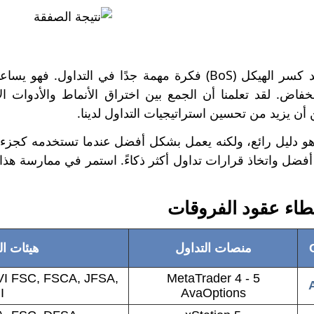
في الختام، يعد كسر الهيكل (BoS) فكرة مهمة جدًا في 
لانخفاض. لقد تعلمنا أن الجمع بين اختراق الأنماط والأدوا
 أن يزيد من تحسين استراتيجيات التداول لدينا.
كر أن BoS هو دليل رائع، ولكنه يعمل بشكل أفضل عندما تستخدمه ك
ضل واتخاذ قرارات تداول أكثر ذكاءً. استمر في ممارسة هذ
اء عقود الفروقات
منصات التداول
هيئات الر
VI FSC, FSCA, JFSA,
MetaTrader 4 - 5
I
AvaOptions