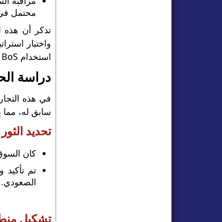
محتمل في ا
واختبار استرا
استخدام BoS كجزء من استراتيجية أوسع إلى تحسين كفاءة تداولك من خلال توفير تأكيد إضافي لاتجاهات السوق.
دراسة الحالة: التد
سابق له، مما 
تحديد الثور BoS
كان السوق
الصعودي.
تشكيل منط