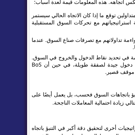
يعكس اتجاهه. هذه المعلومات قيمة لعدة أسباب:
تداولين توقع ما إذا كان الاتجاه الحالي سيستمر
 استراتيجياتهم مع تحركات السوق المستقبلية
كد للمتداولين مواءمة تداولاتهم مع تصرفات صناع السوق. عندما
أيضًا إشارة مهمة في تحديد نقاط الدخول والخروج في السوق.
على سبيل المثال، يشير BoS الصاعد في الاتجاه الصعودي إلى نقطة دخول جيدة لصفقة طويلة، في حين أن BoS
 موقف قصير.
بؤ باتجاهات السوق فحسب، بل يعمل أيضًا على
لي زيادة احتمالية المعاملات الناجحة.
مجه مع استراتيجيات أخرى لتحقيق دقة أكبر في التنبؤ باتجاه