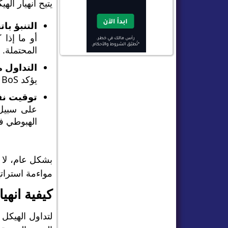
يتيح انهيار ال
التنبؤ با
أو ما إذا
المحتملة.
التداول 
يؤكد BoS استمرار الاتجاه، يصبح التداول في هذا الاتجاه أسهل وأكثر أمانًا.
توقيت نق
الهبوطي ف
بشكل عام، لا 
مواءمة استراتي
كيفية انهي