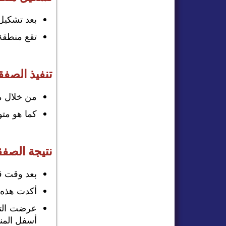
بعد تشكيل Bull BoS، عاد السعر إلى منطقة الاختراق، مشكلاً 
تقع منطقة الطلب هذه
تنفيذ الصفق
من خلال م
كما هو مت
نتيجة الصفق
بعد وقت ق
أكدت هذه 
عرضت التج
أسفل المنط