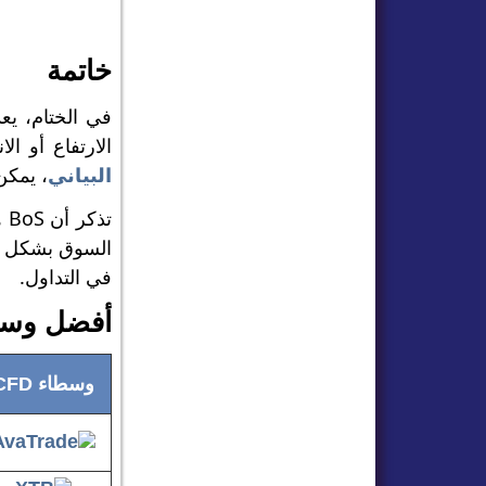
خاتمة
الارتفاع أو ا
البياني
، يمكن
تذ
السوق بشكل أف
في التداول.
أفضل وسط
وسطاء CFD