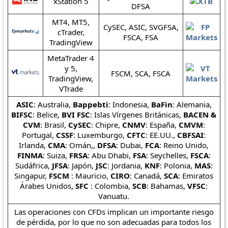
xStation 5
DFSA
MT4, MT5,
CySEC, ASIC, SVGFSA,
cTrader,
FSCA, FSA
TradingView
MetaTrader 4
y 5,
FSCM, SCA, FSCA
TradingView,
VTrade
ASIC
: Australia,
Bappebti
: Indonesia,
BaFin
: Alemania,
BIFSC
: Belice,
BVI FSC
: Islas Vírgenes Británicas,
BACEN &
CVM
: Brasil,
CySEC
: Chipre,
CNMV
: España,
CMVM
:
Portugal,
CSSF
: Luxemburgo,
CFTC
: EE.UU.,
CBFSAI
:
Irlanda,
CMA
: Omán,,
DFSA
: Dubai,
FCA
: Reino Unido,
FINMA
: Suiza,
FRSA
: Abu Dhabi,
FSA
: Seychelles,
FSCA
:
Sudáfrica,
JFSA
: Japón,
JSC
: Jordania,
KNF
: Polonia,
MAS
:
Singapur,
FSCM
: Mauricio,
CIRO
: Canadá,
SCA
: Emiratos
Árabes Unidos,
SFC
: Colombia,
SCB
: Bahamas,
VFSC
:
Vanuatu.
Las operaciones con CFDs implican un importante riesgo
de pérdida, por lo que no son adecuadas para todos los