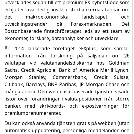
utvecklades sedan till ett premium FX-nyhetsflöde som
erbjuder ovärderlig insikt i storbankernas tankar om
det makroekonomiska landskapet och
utvecklingstrender på Forex-marknaden. Det
Bostonbaserade fintechföretaget leds av ett team av
ekonomer, forskare, dataanalytiker och utvecklare.
År 2014 lanserade företaget eFXplus, som samlar
information från forskning på säljsidan om 26
valutapar vid valutahandelsdiskarna hos Goldman
Sachs, Credit Agricole, Bank of America Merill Lynch,
Morgan Stanley, Commerzbank, Credit Suisse,
Citibank, Barclays, BNP Paribas, JP Morgan Chase och
många andra. Den webbläsarbaserade tjänsten visade
listor över förändringar i valutapositioner från större
banker, med skrivbords- och e-postvarningar för
premiumprenumeranter.
Du kan också använda tjänsten gratis på webben (utan
automatisk uppdatering, personliga meddelanden och