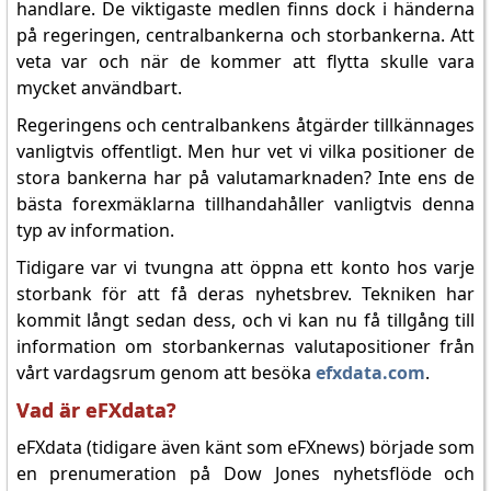
handlare. De viktigaste medlen finns dock i händerna
på regeringen, centralbankerna och storbankerna. Att
veta var och när de kommer att flytta skulle vara
mycket användbart.
Regeringens och centralbankens åtgärder tillkännages
vanligtvis offentligt. Men hur vet vi vilka positioner de
stora bankerna har på valutamarknaden? Inte ens de
bästa forexmäklarna tillhandahåller vanligtvis denna
typ av information.
Tidigare var vi tvungna att öppna ett konto hos varje
storbank för att få deras nyhetsbrev. Tekniken har
kommit långt sedan dess, och vi kan nu få tillgång till
information om storbankernas valutapositioner från
vårt vardagsrum genom att besöka
efxdata.com
.
Vad är eFXdata?
eFXdata (tidigare även känt som eFXnews) började som
en prenumeration på Dow Jones nyhetsflöde och