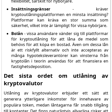
flexibilitet, särskilt för nybörjare.
Insättningsgränser
- kräver
kryptoutlåningsplattformen en minsta insättning?
Plattformar kan kräva en stor summa som
säkerhet, vilket inte är lämpligt för vissa nybörjare.
Bolån
- vissa användare vänder sig till plattformar
för kryptoutlåning för att låna de medel som
behövs för att köpa en bostad. Även om dessa lån
är ett riskfyllt alternativ och inte accepteras av
många hypoteksleverantörer kan vinsterna från
kryptolån i teorin användas för att finansiera en
fastighetsdeposition.
Det sista ordet om utlåning av
kryptovalutor
Utlåning av kryptovalutor erbjuder ett sätt att
generera ytterligare inkomster för innehavare av
populära token, medan låntagarna får snabb tillgång
till kontanter. Det finns naturligtvis allvarliga risker att