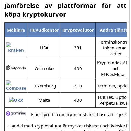
Jämförelse av plattformar för att
köpa kryptokurvor
Mäklare
Huvudkontor
Kryptovalutor
Andra tjänste
Terminskontrakt
USA
381
tokeniserade
aktier
Kryptoindex,Akti
Österrike
400
och
ETF:er,Metaller
Luxemburg
310
Terminer, option
Futures, Optione
Malta
400
Perpetual swap
Fjärrstyrd bitcoinbrytningstjänst baserad i Tjecki
Handel med kryptovalutor är mycket riskabelt och kanske int