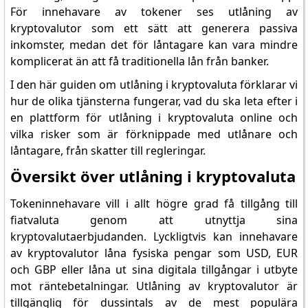
För innehavare av tokener ses utlåning av
kryptovalutor som ett sätt att generera passiva
inkomster, medan det för låntagare kan vara mindre
komplicerat än att få traditionella lån från banker.
I den här guiden om utlåning i kryptovaluta förklarar vi
hur de olika tjänsterna fungerar, vad du ska leta efter i
en plattform för utlåning i kryptovaluta online och
vilka risker som är förknippade med utlånare och
låntagare, från skatter till regleringar.
Översikt över utlåning i kryptovaluta
Tokeninnehavare vill i allt högre grad få tillgång till
fiatvaluta genom att utnyttja sina
kryptovalutaerbjudanden. Lyckligtvis kan innehavare
av kryptovalutor låna fysiska pengar som USD, EUR
och GBP eller låna ut sina digitala tillgångar i utbyte
mot räntebetalningar. Utlåning av kryptovalutor är
tillgänglig för dussintals av de mest populära