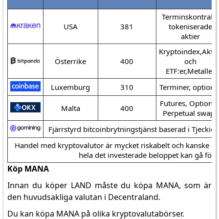
Terminskontrakt,
USA
381
tokeniserade
aktier
Kryptoindex,Aktie
Österrike
400
och
ETF:er,Metaller
Luxemburg
310
Terminer, optione
Futures, Optioner
Malta
400
Perpetual swaps
Fjärrstyrd bitcoinbrytningstjänst baserad i Tjeckie
Handel med kryptovalutor är mycket riskabelt och kanske int
hela det investerade beloppet kan gå förlo
Köp MANA
Innan du köper LAND måste du köpa MANA, som är
den huvudsakliga valutan i Decentraland.
Du kan köpa MANA på olika kryptovalutabörser.