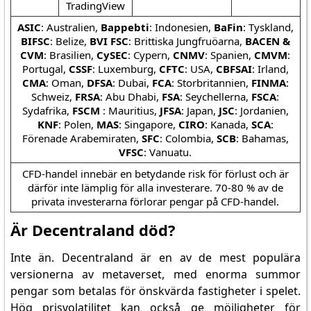
TradingView
ASIC
: Australien,
Bappebti
: Indonesien,
BaFin
: Tyskland,
BIFSC
: Belize,
BVI FSC
: Brittiska Jungfruöarna,
BACEN &
CVM
: Brasilien,
CySEC
: Cypern,
CNMV
: Spanien,
CMVM
:
Portugal,
CSSF
: Luxemburg,
CFTC
: USA,
CBFSAI
: Irland,
CMA
: Oman,
DFSA
: Dubai,
FCA
: Storbritannien,
FINMA
:
Schweiz,
FRSA
: Abu Dhabi,
FSA
: Seychellerna,
FSCA
:
Sydafrika,
FSCM
: Mauritius,
JFSA
: Japan,
JSC
: Jordanien,
KNF
: Polen,
MAS
: Singapore,
CIRO
: Kanada,
SCA
:
Förenade Arabemiraten,
SFC
: Colombia,
SCB
: Bahamas,
VFSC
: Vanuatu.
CFD-handel innebär en betydande risk för förlust och är
därför inte lämplig för alla investerare. 70-80 % av de
privata investerarna förlorar pengar på CFD-handel.
Är Decentraland död?
Inte än. Decentraland är en av de mest populära
versionerna av metaverset, med enorma summor
pengar som betalas för önskvärda fastigheter i spelet.
Hög prisvolatilitet kan också ge möjligheter för