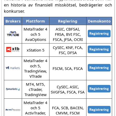
en historia av finansiell misskötsel, bedrägerier och
konkurser.
Brokers
Plattform
Reglering
Demokonto
MetaTrader 4
ASIC, CBFSAI,
och 5
FRSA, BVI FSC,
AvaOptions
FSCA, JFSA, OCRI
CySEC, KNF, FCA,
xStation 5
FSC, DFSA
MetaTrader 4
och 5,
FSCM, SCA, FSCA
TradingView,
VTrade
MT4, MT5,
CySEC, ASIC,
cTrader,
SVGFSA, FSCA, FSA
TradingView
MetaTrader 4
och 5
FCA, SCB, BACEN,
ActivTrader,
CMVM, FSCM