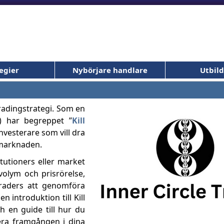
egier
Nybörjare handlare
Utbil
radingstrategi. Som en
r) har begreppet ”
Kill
 investerare som vill dra
 marknaden.
itutioners eller market
volym och prisrörelse,
 traders att genomföra
n introduktion till Kill
h en guide till hur du
era framgången i dina