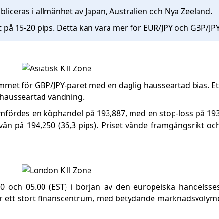
liceras i allmänhet av Japan, Australien och Nya Zeeland.
st på 15-20 pips. Detta kan vara mer för EUR/JPY och GBP/JPY
mmet för GBP/JPY-paret med en daglig hausseartad bias. E
n hausseartad vändning.
omfördes en köphandel på 193,887, med en stop-loss på 193,
vån på 194,250 (36,3 pips). Priset vände framgångsrikt och 
.00 och 05.00 (EST) i början av den europeiska handelss
är ett stort finanscentrum, med betydande marknadsvolymer