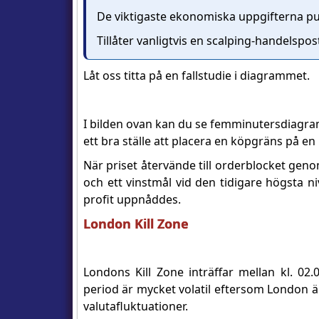
De viktigaste ekonomiska uppgifterna pub
Tillåter vanligtvis en scalping-handelspo
Låt oss titta på en fallstudie i diagrammet.
I bilden ovan kan du se femminutersdiagra
ett bra ställe att placera en köpgräns på e
När priset återvände till orderblocket gen
och ett vinstmål vid den tidigare högsta ni
profit uppnåddes.
London Kill Zone
Londons Kill Zone inträffar mellan kl. 02
period är mycket volatil eftersom London 
valutafluktuationer.