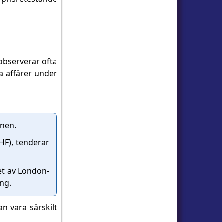
 observerar ofta
a affärer under
onen.
HF), tenderar
et av London-
ng.
n vara särskilt