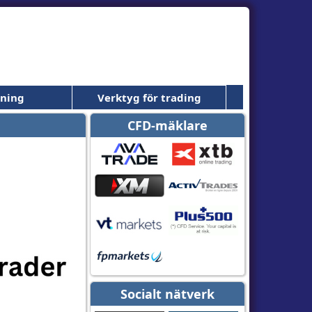
dning
Verktyg för trading
CFD-mäklare
Socialt nätverk