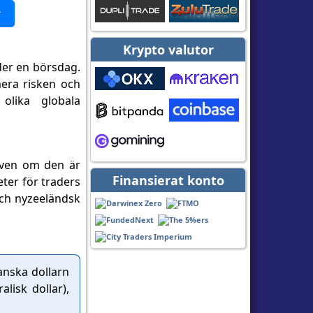
▾
Krypto valutor
der en börsdag.
era risken och
olika globala
 Även om den är
Finansierat konto
ter för traders
och nyzeeländsk
anska dollarn
lisk dollar),