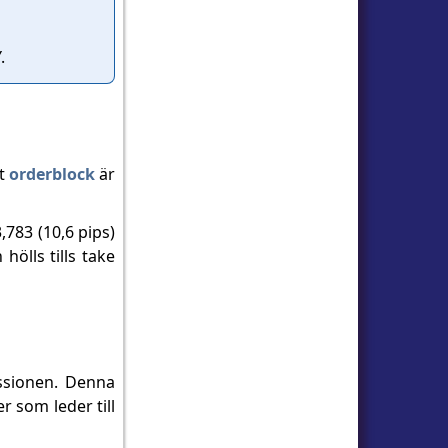
.
tt
orderblock
är
783 (10,6 pips)
hölls tills take
essionen. Denna
 som leder till