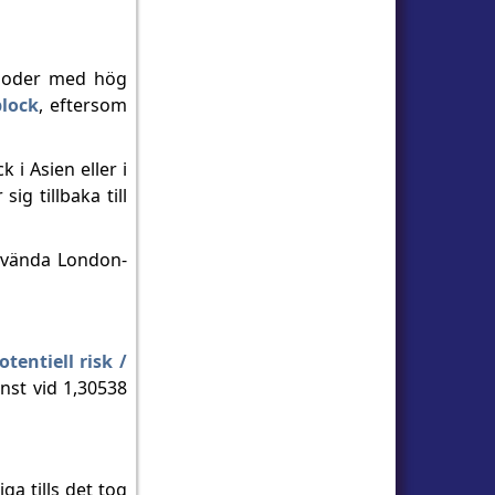
erioder med hög
block
, eftersom
 i Asien eller i
ig tillbaka till
använda London-
otentiell risk /
inst vid 1,30538
ga tills det tog