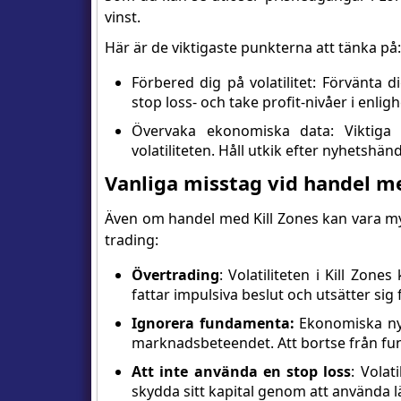
vinst.
Här är de viktigaste punkterna att tänka på:
Förbered dig på volatilitet: Förvänta d
stop loss- och take profit-nivåer i enlig
Övervaka ekonomiska data: Viktiga 
volatiliteten. Håll utkik efter nyhetshä
Vanliga misstag vid handel me
Även om handel med Kill Zones kan vara my
trading:
Övertrading
: Volatiliteten i Kill Zone
fattar impulsiva beslut och utsätter sig f
Ignorera fundamenta:
Ekonomiska nyh
marknadsbeteendet. Att bortse från fund
Att inte använda en stop loss
: Volat
skydda sitt kapital genom att använda l