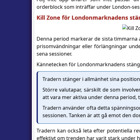
orderblock som inträffar under London-ses
Kill Zone för Londonmarknadens stä
Denna period markerar de sista timmarna av 
prisomvändningar eller förlängningar under
sena sessioner.
Kännetecken för Londonmarknadens stäng
Tradern stänger i allmänhet sina positio
Större valutapar, särskilt de som involv
att vara mer aktiva under denna period,
Tradern använder ofta detta spänningsom
sessionen. Tanken är att gå emot den do
Tradern kan också leta efter potentiella r
effektivt om trenden har varit stark under 