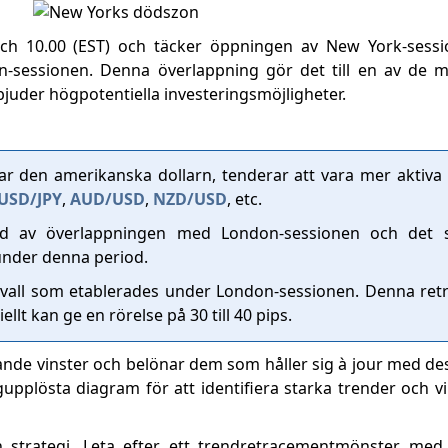
 och 10.00 (EST) och täcker öppningen av New York-sess
sessionen. Denna överlappning gör det till en av de me
bjuder högpotentiella investeringsmöjligheter.
erar den amerikanska dollarn, tenderar att vara mer aktiv
USD/JPY
,
AUD/USD
,
NZD/USD
, etc.
und av överlappningen med London-sessionen och det s
 under denna period.
tervall som etablerades under London-sessionen. Denna re
lt kan ge en rörelse på 30 till 40 pips.
ydande vinster och belönar dem som håller sig à jour med de
gupplösta diagram för att identifiera starka trender och vi
n strategi. Leta efter ett trendretracementmönster med