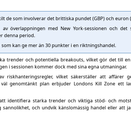
skilt de som involverar det brittiska pundet (GBP) och euron 
nd av överlappningen med New York-sessionen och det s
er denna period.
, som kan ge mer än 30 punkter i en riktningshandel.
ka trender och potentiella breakouts, vilket gör det till en 
ngen i sessionen kommer dock med sina egna utmaningar.
 av riskhanteringsregler, vilket säkerställer att affäre
 väl genomtänkt plan erbjuder Londons Kill Zone ett la
 identifiera starka trender och viktiga stöd- och mots
sannolikhet, och undvik känslomässig handel eller att j