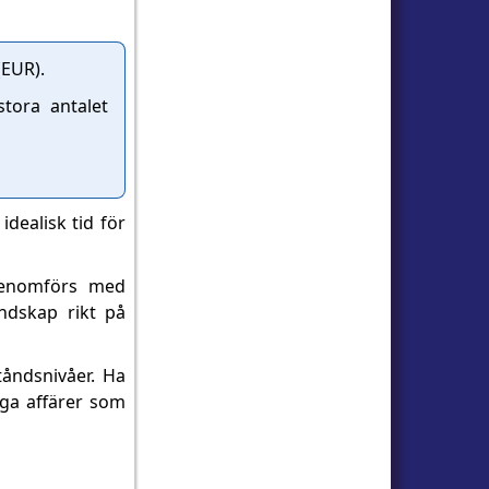
(EUR).
tora antalet
idealisk tid för
r genomförs med
ndskap rikt på
tåndsnivåer. Ha
aga affärer som