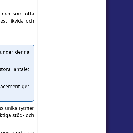
ionen som ofta
st likvida och
a under denna
tora antalet
tracement ger
ss unika rytmer
ktiga stöd- och
 prisretestande