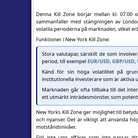
Denna Kill Zone börjar mellan kl. 07.00
sammanfaller med stängningen av London-
volatila perioderna på marknaden, vilket er
Funktioner i New York Kill Zone:
Stora valutapar, särskilt de som involv
period, till exempel
EUR/USD
,
GBP/USD
,
Känd för sin höga volatilitet på gr
institutionella investerare som är aktiva
Marknaden går ofta tillbaka till det in
ett utmärkt inträdesmönster, som potentiel
New Yorks Kill Zone ger möjlighet till bet
och nyanser. Det är viktigt att använda hö
motståndsnivåer.
Följ inte upp affärer som inte passar di