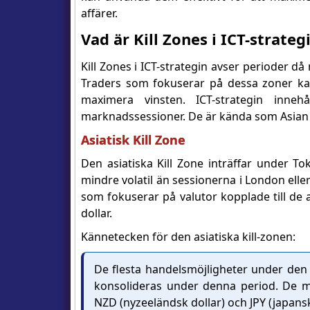
affärer.
Vad är Kill Zones i ICT-strateg
Kill Zones i ICT-strategin avser perioder 
Traders som fokuserar på dessa zoner ka
maximera vinsten. ICT-strategin inne
marknadssessioner. De är kända som Asian K
Asiatisk Kill Zone
Den asiatiska Kill Zone inträffar under To
mindre volatil än sessionerna i London ell
som fokuserar på valutor kopplade till de 
dollar.
Kännetecken för den asiatiska kill-zonen:
De flesta handelsmöjligheter under den 
konsolideras under denna period. De me
NZD (nyzeeländsk dollar) och JPY (japans