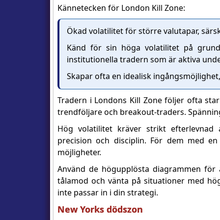
Kännetecken för London Kill Zone:
Ökad volatilitet för större valutapar, sär
Känd för sin höga volatilitet på gru
institutionella tradern som är aktiva und
Skapar ofta en idealisk ingångsmöjlighet
Tradern i Londons Kill Zone följer ofta star
trendföljare och breakout-traders. Spänni
Hög volatilitet kräver strikt efterlevnad
precision och disciplin. För dem med en
möjligheter.
Använd de högupplösta diagrammen för att
tålamod och vänta på situationer med hög 
inte passar in i din strategi.
New Yorks dödszon