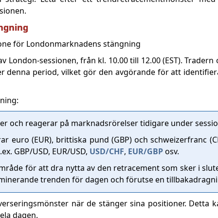
sionen.
ngning
London-sessionen, från kl. 10.00 till 12.00 (EST). Tradern
 denna period, vilket gör den avgörande för att identifier
ning:
ner och reagerar på marknadsrörelser tidigare under sessi
erar euro (EUR), brittiska pund (GBP) och schweizerfranc (C
 t.ex. GBP/USD, EUR/USD,
USD/CHF
,
EUR/GBP
osv.
råde för att dra nytta av den retracement som sker i slut
minerande trenden för dagen och förutse en tillbakadragni
everseringsmönster när de stänger sina positioner. Detta ka
hela dagen.