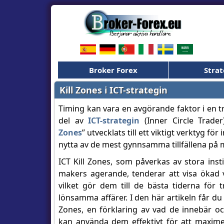
Broker Forex
Strat
Kill Zones i ICT-strategin
Timing kan vara en avgörande faktor i en t
del av
ICT-strategin
(Inner Circle Trade
Zones
” utvecklats till ett viktigt verktyg för
nytta av de mest gynnsamma tillfällena på
ICT Kill Zones, som påverkas av stora inst
makers agerande, tenderar att visa ökad 
vilket gör dem till de bästa tiderna för
lönsamma affärer. I den här artikeln får du e
Zones, en förklaring av vad de innebär oc
kan använda dem effektivt för att maxim