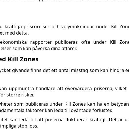
ig kraftiga prisrörelser och volymökningar under Kill Zone
het med detta.
ekonomiska rapporter publiceras ofta under Kill Zone
ndelser som kan påverka dina affärer.
d Kill Zones
cket givande finns det ett antal misstag som kan hindra 
s kan uppmuntra handlare att övervärdera priserna, vilket l
ör större risker.
eter som publiceras under Kill Zones kan ha en betydan
amentala faktorer kan leda till oväntade förluster.
ilitet kan leda till att priserna fluktuerar kraftigt. Det är d
ämpliga stop loss.