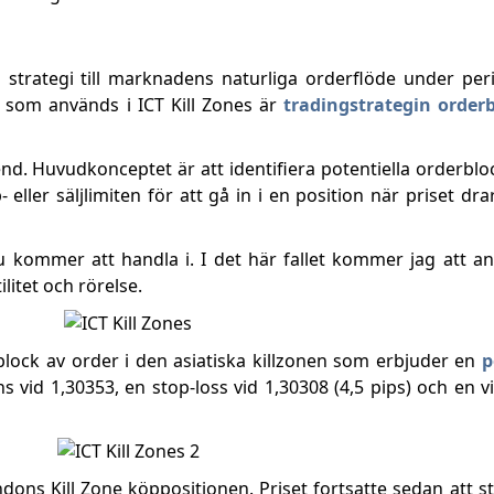
n strategi till marknadens naturliga orderflöde under p
na som används i ICT Kill Zones är
tradingstrategin order
end. Huvudkonceptet är att identifiera potentiella orderblock
ler säljlimiten för att gå in i en position när priset drar s
du kommer att handla i. I det här fallet kommer jag att 
litet och rörelse.
block av order i den asiatiska killzonen som erbjuder en
p
s vid 1,30353, en stop-loss vid 1,30308 (4,5 pips) och en v
ns Kill Zone köppositionen. Priset fortsatte sedan att sti