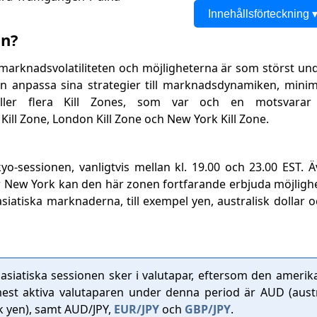
Innehållsförteckning 
in?
då marknadsvolatiliteten och möjligheterna är som störst un
n anpassa sina strategier till marknadsdynamiken, minim
håller flera Kill Zones, som var och en motsvarar 
ill Zone, London Kill Zone och New York Kill Zone.
kyo-sessionen, vanligtvis mellan kl. 19.00 och 23.00 EST.
er New York kan den här zonen fortfarande erbjuda möjlighe
asiatiska marknaderna, till exempel yen, australisk dollar 
asiatiska sessionen sker i valutapar, eftersom den amerik
st aktiva valutaparen under denna period är AUD (austra
k yen), samt AUD/JPY,
EUR/JPY
och
GBP/JPY
.