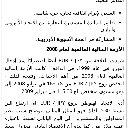
التدابير التالية:
السعي لإبرام اتفاقية تجارة حرة شاملة.
تطوير المائدة المستديرة للتجارة بين الاتحاد الأوروبي
واليابان.
المشاركة في القمة الآسيوية الأوروبية.
الأزمة المالية العالمية لعام 2008
شهدت العلاقة بين EUR / JPY أيضًا اضطرابًا منذ إدخال
اليورو في عام 1999. في الواقع ، كانت الأزمة المالية
العالمية لعام 2008 من أهم الأحداث. ونتيجة لذلك ،
انخفض زوج EUR / JPY من 169.78 في يوليو 2008 إلى
وهو مستوى منخفض بلغ 115.00 في فبراير 2009.
أدى الاتجاه الهبوطي لزوج EUR / JPY إلى ارتفاع الين
بنسبة 30٪. لذلك فهو المثال المثالي لتوضيح سبب نظر
المتداولين والمستثمرين إلى الين الياباني تقليديًا باعتباره
عملة ملاذ آمن. كما يبدو أن الاقتصاد الياباني معزول نسبيًا