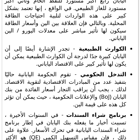
اليابان رابع أكبر مستورد للنفط الخام وثاني أكبر
مستورد للغاز الطبيعي. في الواقع ، إنها تعتمد بشكل
كبير على هذه الواردات لتلبية احتياجات الطاقة
المحلية. وبالتالي فإن العلاقة بين الين وأسعار الطاقة
سيكون لها تأثير مباشر على معدلات اليورو / الين
الياباني.
الكوارث الطبيعية
- تجدر الإشارة أيضًا إلى أن
اليابان كبيرة جدًا لدرجة أن الكوارث الطبيعية يمكن أن
يكون لها تأثير كبير على الاقتصاد الياباني.
التدخل الحكومي
- تقوم الحكومة اليابانية حاليًا
بتنفيذ عدد من المبادرات الاقتصادية لتقوية الاقتصاد.
لذلك ، يجب أن يراقب التجار أسعار الفائدة من بنك
اليابان (BoJ) والإعلانات الحكومية ، حيث يمكن أن تؤثر
كل هذه على قيمة الين.
برنامج شراء السندات
- في السنوات الأخيرة ،
تسببت أخبار ما يفعله بنك اليابان في إطار برنامج
شراء السندات اليابانية في تحرك الأسعار. علاوة على
ذلك ، فإن مقياس التسهيل الكمي (QE) هو الأكثر