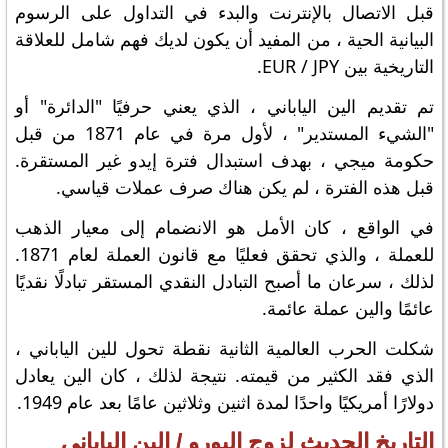
قبل الاتصال بالإنترنت والبدء في التداول على الرسوم
البيانية الحية ، من المفيد أن يكون لديك فهم شامل للعلاقة
التاريخية بين EUR / JPY.
تم تقديم الين الياباني ، الذي يعني حرفيًا "الدائرة" أو
"الشيء المستدير" ، لأول مرة في عام 1871 من قبل
حكومة ميجي ، بهدف استبدال فترة إيدو غير المستقرة.
قبل هذه الفترة ، لم يكن هناك صرف عملات قياسي.
في الواقع ، كان الأمل هو الانضمام إلى معيار الذهب
للعملة ، والذي تحقق فعليًا مع قانون العملة لعام 1871.
لذلك ، سرعان ما أصبح التبادل النقدي المستقر تبادلًا نقديًا
عائمًا والين عملة عائمة.
شكلت الحرب العالمية الثانية نقطة تحول للين الياباني ،
الذي فقد الكثير من قيمته. نتيجة لذلك ، كان الين يعادل
دولارًا أمريكيًا واحدًا لمدة اثنين وثلاثين عامًا بعد عام 1949.
التاريخ الحديث لزوج اليورو / الين الياباني