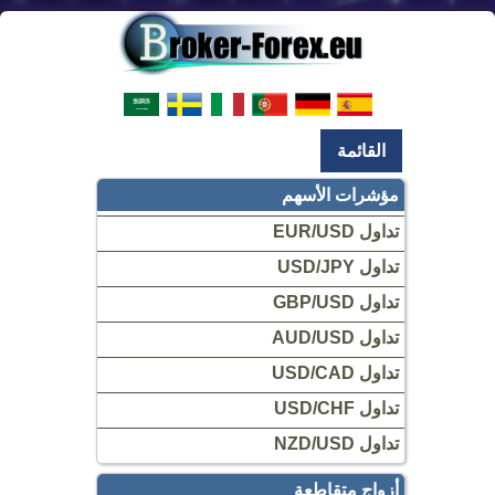
القائمة
مؤشرات الأسهم
تداول EUR/USD
تداول USD/JPY
تداول GBP/USD
تداول AUD/USD
تداول USD/CAD
تداول USD/CHF
تداول NZD/USD
أزواج متقاطعة