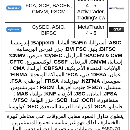
FCA, SCB, BACEN,
4 - 5
CMVM, FSCM
ActivTrader,
TradingView
CySEC, ASIC,
MetaTrader
BIFSC
4 - 5
ASIC
: أستراليا،
BaFin
: ألمانيا،
Bappebti
: إندونيسيا,
BIFSC
: بليز،
BVI FSC
: جزر فيرجن البريطانية،
BACEN & CVM
: البرازيل،
CySEC
: قبرص،
CNMV
:
إسبانيا،
CMVM
: البرتغال،
CSSF
: لوكسمبورغ،
CFTC
:
الولايات المتحدة الأمريكية،
CBFSAI
: أيرلندا،
CMA
:
عمان،
DFSA
: دبي،
FCA
: المملكة المتحدة،
FINMA
:
سويسرا،
MA
NZF
: نيوزيلندا،
FRSA
: أبو ظبي،
FSA
:
سيشيل،
FSCA
: جنوب أفريقيا،
FSCM
: موريشيوس,
JFSA
: اليابان،
JSC
: الأردن،
KNF
: بولندا،
MAS
:
سنغافورة،
OCRI
: كندا،
SCB
: جزر البهاما،
VFSC
:
فانواتو,
SCA
: الإمارات العربية المتحدة,
SFC
: كولومبيا
ينطوي تداول العقود مقابل الفروقات على مخاطر كبيرة
بالخسارة ، لذلك فهو غير مناسب لجميع المستثمرين.
70-80% من حسابات مستثمري التجزئة تخسر المال