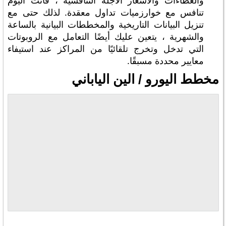
والعطاءات والأسعار الآجلة التنافسية ، فأنت اليوم
تنافس مع خوارزميات تداول معقدة. لذلك حتى مع
تنزيل البيانات التاريخية والمخططات البيانية بالساعة
والشهرية ، يتعين عليك أيضًا التعامل مع الروبوتات
التي تدخل وتخرج تلقائيًا من المراكز عند استيفاء
معايير محددة مسبقًا.
مخطط اليورو / الين الياباني
تتبع جميع الأسواق على ingView