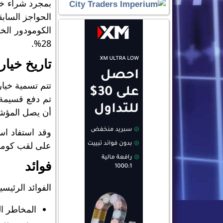
الحواجز الساب
الكومودور الخ
28%.
تاريخ خيا
تتم تسمية خيار
أن يصل المؤشر في السنة الأولى إلى
وقد استفاد اس
على لقب كومودو
فوائد
الفوائد الرئيس
المخاطر الث