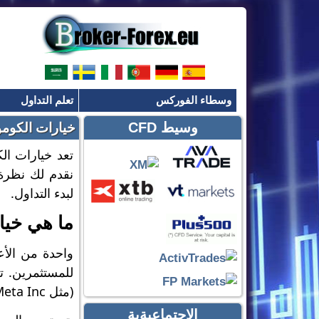
وسطاء الفوركس
تعلم التداول
وسيط CFD
خيارات الكومو
تعد خيارات ال
نقدم لك نظرة 
لبدء التداول.
ما هي خيا
واحدة من الأع
(مثل Meta Inc أو Bitcoin) فوق مستوى محدد.
الاجتماعيةية