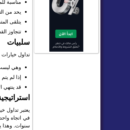
مناسبة للم
يحد من الت
يتلقى المت
تتجاوز الق
سلبيات
تداول خيارات ا
وهي ليست م
إذا لم يت
قد ينتهي ا
استراتيجي
يعتبر تداول خ
في اتجاه واحد
سنوات. وهذا يت