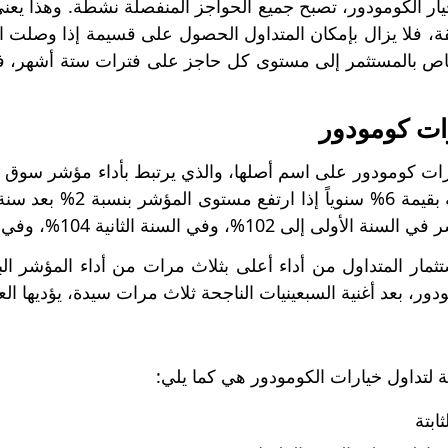
قة، فلا يزال بإمكان المتداول الحصول على قسيمة إذا وصلت ال
اص بالمستثمر إلى مستوى كل حاجز على فترات ستة أشهر، فإ
رات كومودور
ات كومودور على اسم أصلها، والذي يرتبط بأداء مؤشر سوق الأو
تم دفع قسيمة بقيمة 6
 102%، وفي السنة الثانية 104%، وفي السنة الثالثة 106%.
تثمار المتداول من أداء أعلى بثلاث مرات من أداء المؤشر ال
ر، بعد أغنية السبعينيات الناجحة ثلاث مرات سيدة، يؤديها الع
ية لتداول خيارات الكومودور هي كما يلي:
ابتة