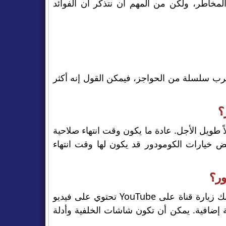
لمخاطر، ولكن من المهم أن نتذكر أن الفوائد
 ضرب سلسلة من الحواجز، فيمكن القول إنه أكثر
؟
 طويل الأجل. عادة ما يكون وقت انتهاء صلاحية
 خيارات الكومودور قد يكون لها وقت انتهاء
ور؟
هناك موارد عبر الإنترنت لمعرفة المزيد حول تداول خيارات الكومودور. يمكنك زيارة قناة على YouTube تحتوي على فيديو
ع مثل Reddit وDiscord للإجابة على أسئلة إضافية. يمكن أن تكون شاشات الخلفية وأدلة