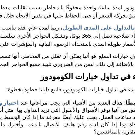
نبؤ بحركة السعر أو حتى الحفاظ عليها في نفس الاتجاه خلال ف
بالتداول على المدى الطويل
، ربما لمدة عام، فقد تناسب خ
حاجز فترة انتهاء صلاحية تصل إلى 365 يومًا، وتشكل ا
سعار طويلة المدى باستخدام الرسوم البيانية والمؤشرات على
ل خيارات السلع هو أنها يمكن أن تقلل من المخاطر. أنها تس
. بالإضافة إلى ذلك، ليس من الضروري تلبية جميع الحواجز الجما
ء في تداول خيارات الكومودور
لبدء في تداول خيارات الكومودور، فاتبع دليلنا خطوة بخطوة:
طًا
: هناك العديد من الأشياء التي يجب مراعاتها عند
اختيار 
د ساعات العمل. يجب عليك أيضًا معرفة ما إذا كان الوسيط يقدم 
اة وما إذا كان لديه رقم هاتف للاتصال بالدعم. وأخيرا، م
قارنة بالمنافسين؟