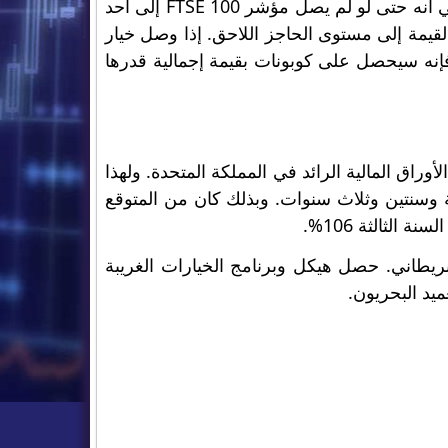
بمجرد شراء خيار الكومودور، تصبح جميع الحواجز المنفصلة نشطة. وهذا يعني أنه حتى لو لم يصل مؤشر FTSE 100 إلى أحد
قيمة إلى مستوى الحاجز اللاحق. إذا وصل خيار
نه سيحصل على كوبونات بقيمة إجمالية قدرها
راق المالية الرائد في المملكة المتحدة. ولهذا
% سنوياً إذا ارتفع مستوى المؤشر بنسبة 2% بعد سنة وسنتين وثلاث سنوات. وبذلك كان من المتوقع
بريطاني. حصل هيكل وبرنامج الخيارات الغريبة
ميد البحريون.