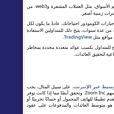
يعد خيار الكومودور لمدة ساعة واحدة محفوفًا بالمخاطر بسبب تقلبات معظم الأسواق، مثل العملات المشفرة وweb3. من
ترات زمنية أصغر.
يارات الكومودور احتياجاتك. عادةً ما يكون لكل
لحواجز الأخرى سلسلة من عدة سنوات. يتيح ذلك للمتداولين الاستفادة
 مواقع مثل
TradingView
.
مح للمتداول بكسب عوائد متعددة محددة بمخاطر
عية لتحقيق العائدات.
وسيط عبر الإنترنت
. على سبيل المثال، يجب
عليك التحقق من أنها توفر الأسواق والأصول التي تريد التداول بها، مثل أسهم Zoom Inc. وتحقق أيضًا مما إذا كانت توفر
تطبيقًا للهاتف المحمول أو حسابًا تجريبيًا أو
ا هو متوسط ​​العائدات والمدفوعات على عقود