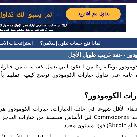
لماذا فتح حساب تداول إسلامي؟
استراتيجيات الاست
دور - عقد غريب طويل الأجل
كومودور نوعًا غريبًا من العقود التي تعمل كسلسلة من خيارات
عامة على تداول خيارات الكومودور. نوضح كيفية عملهم بأم
رات الكومودور؟
ضاء الأقل شيوعا في عائلة الخيارات، خيارات الكومودور ه
للمستثمرين. تعد Commodores في الأساس سلسلة من خيا