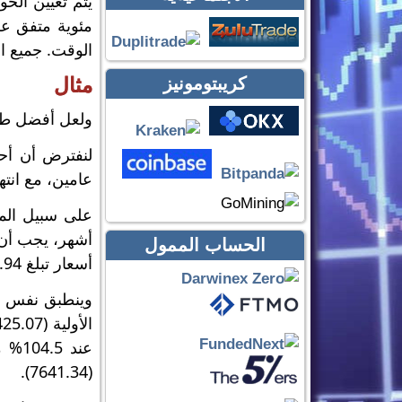
يتم تعيين الح
مئوية متفق عل
الوقت. جميع ا
كريبتومونيز
مثال
ولعل أفضل طري
لنفترض أن أح
عامين، مع انته
الحساب الممول
أسعار تبلغ 7,316.94. إذا كان الأمر كذلك، سيحصل المستثمر على قسيمة بقيمة 7٪.
(7641.34).