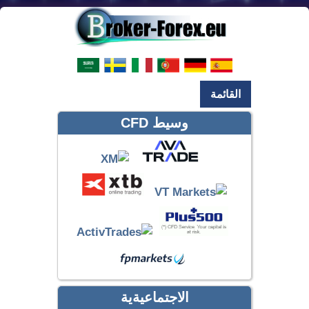
القائمة
وسيط CFD
الاجتماعيةية