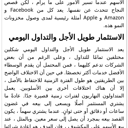
الأسهم عندما تسير الأمور على ما يرام ، لكن قصص
النجاح تتحدث عن نفسها. يعد كل من Facebook و
Amazon و Apple أمثلة رئيسية لمدى وصول مخزونات
النمو هذه.
الاستثمار طويل الأجل والتداول اليومي
يعد الاستثمار طويل الأجل والتداول اليومي شكلين
مختلفين تمامًا للتداول ، وعلى الرغم من أن بعض
الشركات تدعم كليهما ، فمن المحتمل أن يقدم الوسطاء
الأفضل خدمات أكثر تخصصًا. في حين أن الاختلاف الواضح
بين الطريقتين هو طول الفترة الزمنية للاحتفاظ بالأصل ،
إلا أن هناك اختلافات أخرى بين الأسلوبين. يعمل
المتداولون النهاريون لفترات زمنية قصيرة جدًا. عادةً ما
يشتري المستثمر أصلًا ويسعى إلى بيعه في غضون
ساعات أو دقائق أو حتى ثوانٍ. عندما يشتري سهماً ، يكون
القصد بيعه بمجرد أن يصل إلى سعر معين. وبالمثل ، عند
بيع الأسهم على المكشوف ، فإن الهدف هو إعادة شرائها