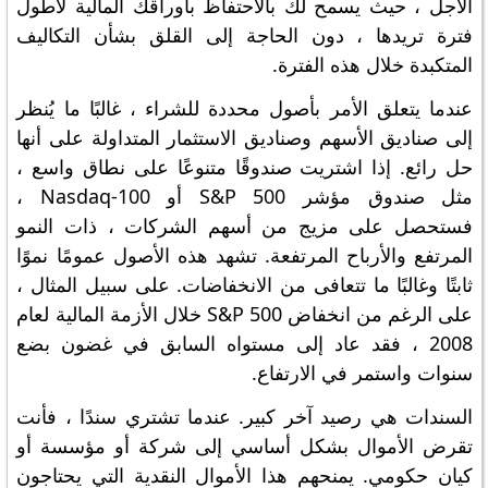
الأجل ، حيث يسمح لك بالاحتفاظ بأوراقك المالية لأطول
فترة تريدها ، دون الحاجة إلى القلق بشأن التكاليف
المتكبدة خلال هذه الفترة.
عندما يتعلق الأمر بأصول محددة للشراء ، غالبًا ما يُنظر
إلى صناديق الأسهم وصناديق الاستثمار المتداولة على أنها
حل رائع. إذا اشتريت صندوقًا متنوعًا على نطاق واسع ،
مثل صندوق مؤشر S&P 500 أو Nasdaq-100 ،
فستحصل على مزيج من أسهم الشركات ، ذات النمو
المرتفع والأرباح المرتفعة. تشهد هذه الأصول عمومًا نموًا
ثابتًا وغالبًا ما تتعافى من الانخفاضات. على سبيل المثال ،
على الرغم من انخفاض S&P 500 خلال الأزمة المالية لعام
2008 ، فقد عاد إلى مستواه السابق في غضون بضع
سنوات واستمر في الارتفاع.
السندات هي رصيد آخر كبير. عندما تشتري سندًا ، فأنت
تقرض الأموال بشكل أساسي إلى شركة أو مؤسسة أو
كيان حكومي. يمنحهم هذا الأموال النقدية التي يحتاجون