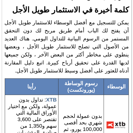
كلمة أخيرة في الاستثمار طويل الأجل
يمكن للتسجيل مع أفضل الوسطاء للاستثمار طويل الأجل
أن يفتح لك الباب أمام طريق مربح لك دون التحقق
المستمر من الرسوم البيانية للتداول اليومي. هناك العديد
من الأصول التي تصلح للاستثمار طويل الأجل ، وبعضها
ينطوي على مخاطر أكثر من البعض الآخر ، ولكن جميعها
لديها القدرة على تحقيق أرباح كبيرة. اتبع دليل المقارنة
أدناه للعثور على أفضل وسيط للاستثمار طويل الأجل.
رسوم الوساطة
الوسطاء
رأينا
(يورونكست)
XTB
: تداول بدون
عمولة، ولكن مع اختيار
الأوراق المالية التي
بدون عمولة لحجم
تقتصر على 3,600
شهري بحد أقصى
سهم و1,350 من
100,000 يورو، ثم
صناديق المؤشرات