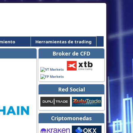
miento
Herramientas de trading
Broker de CFD
Red Social
Criptomonedas