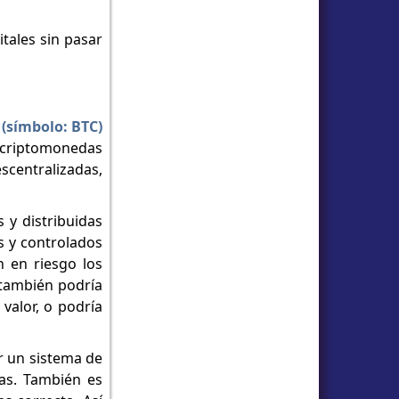
tales sin pasar
 (símbolo: BTC)
s criptomonedas
centralizadas,
 y distribuidas
s y controlados
n en riesgo los
 también podría
valor, o podría
r un sistema de
ras. También es