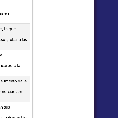
as en
s, lo que
so global a las
la
incorpora la
l aumento de la
comerciar con
en sus
os países están