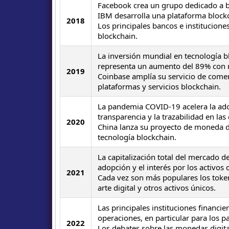
Facebook crea un grupo dedicado a b
IBM desarrolla una plataforma block
2018
Los principales bancos e institucion
blockchain.
La inversión mundial en tecnología 
representa un aumento del 89% con re
2019
Coinbase amplía su servicio de come
plataformas y servicios blockchain.
La pandemia COVID-19 acelera la adop
transparencia y la trazabilidad en la
2020
China lanza su proyecto de moneda di
tecnología blockchain.
La capitalización total del mercado d
adopción y el interés por los activos d
2021
Cada vez son más populares los token
arte digital y otros activos únicos.
Las principales instituciones financi
operaciones, en particular para los pa
2022
Los debates sobre las monedas digital