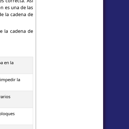
s correcta. Así
n es una de las
de la cadena de
e la cadena de
a en la
 impedir la
varios
 bloques