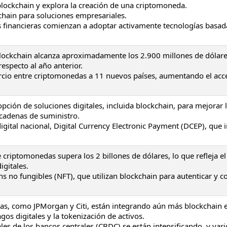
lockchain y explora la creación de una criptomoneda.
chain para soluciones empresariales.
es financieras comienzan a adoptar activamente tecnologías basad
blockchain alcanza aproximadamente los 2.900 millones de dólare
specto al año anterior.
rcio entre criptomonedas a 11 nuevos países, aumentando el acce
ción de soluciones digitales, incluida blockchain, para mejorar 
s cadenas de suministro.
gital nacional, Digital Currency Electronic Payment (DCEP), que 
e criptomonedas supera los 2 billones de dólares, lo que refleja e
igitales.
s no fungibles (NFT), que utilizan blockchain para autenticar y 
eras, como JPMorgan y Citi, están integrando aún más blockchain 
gos digitales y la tokenización de activos.
es de los bancos centrales (CBDC) se están intensificando, y vari