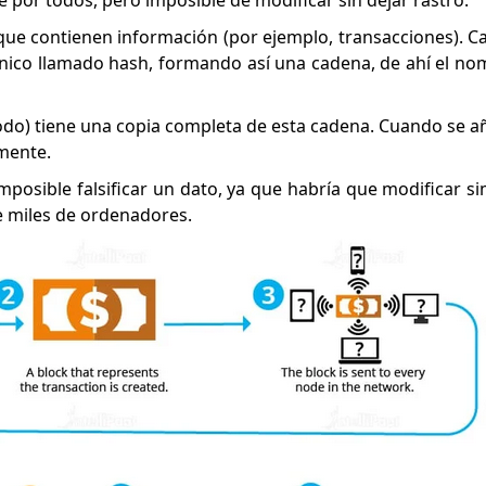
e por todos, pero imposible de modificar sin dejar rastro.
que contienen información (por ejemplo, transacciones). C
único llamado hash, formando así una cadena, de ahí el n
odo) tiene una copia completa de esta cadena. Cuando se 
amente.
imposible falsificar un dato, ya que habría que modificar 
re miles de ordenadores.