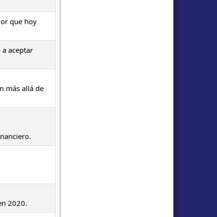
lor que hoy
 a aceptar
in más allá de
inanciero.
en 2020.