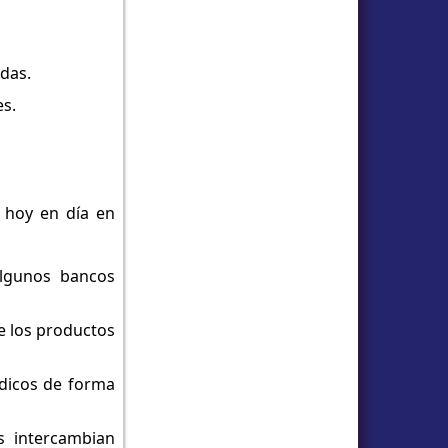
das.
s.
 hoy en día en
Algunos bancos
de los productos
édicos de forma
s intercambian