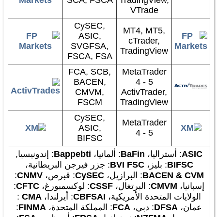
SCA, FSCA
TradingView,
VTrade
CySEC,
MT4, MT5,
ASIC,
cTrader,
SVGFSA,
TradingView
FSCA, FSA
FCA, SCB,
MetaTrader
BACEN,
4 - 5
CMVM,
ActivTrader,
FSCM
TradingView
CySEC,
MetaTrader
ASIC,
4 - 5
BIFSC
ASIC
: أستراليا،
BaFin
: ألمانيا،
Bappebti
: إندونيسيا,
BIFSC
: بليز،
BVI FSC
: جزر فيرجن البريطانية،
BACEN & CVM
: البرازيل،
CySEC
: قبرص،
CNMV
:
إسبانيا،
CMVM
: البرتغال،
CSSF
: لوكسمبورغ،
CFTC
:
الولايات المتحدة الأمريكية،
CBFSAI
: أيرلندا،
CMA
:
عمان،
DFSA
: دبي،
FCA
: المملكة المتحدة،
FINMA
: