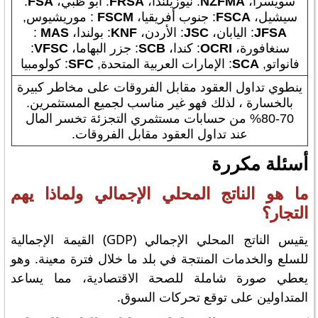
سويسرا،
MA
NZF
: نيوزيلندا،
FRSA
: أبو ظبي،
FSA
:
سيشيل،
FSCA
: جنوب أفريقيا،
FSCM
: موريشيوس,
JFSA
: اليابان،
JSC
: الأردن،
KNF
: بولندا،
MAS
:
سنغافورة،
OCRI
: كندا،
SCB
: جزر البهاما،
VFSC
:
فانواتو,
SCA
: الإمارات العربية المتحدة,
SFC
: كولومبيا
ينطوي تداول العقود مقابل الفروقات على مخاطر كبيرة
بالخسارة ، لذلك فهو غير مناسب لجميع المستثمرين.
70-80% من حسابات مستثمري التجزئة تخسر المال
عند تداول العقود مقابل الفروقات.
أسئلة مكررة
ما هو الناتج المحلي الإجمالي ولماذا يهم
التجار؟
يقيس الناتج المحلي الإجمالي (GDP) القيمة الإجمالية
للسلع والخدمات المنتجة في بلد ما خلال فترة معينة. وهو
يعطي صورة شاملة للصحة الاقتصادية، مما يساعد
المتداولين على توقع تحركات السوق.