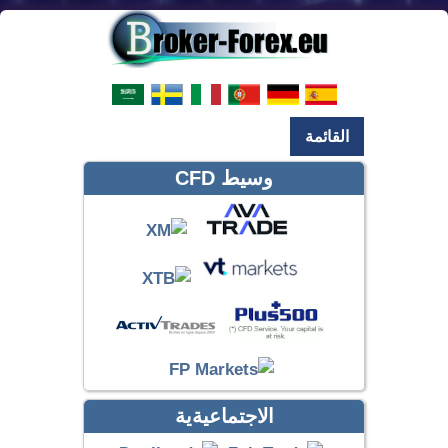
القائمة
وسيط CFD
الاجتماعيةية