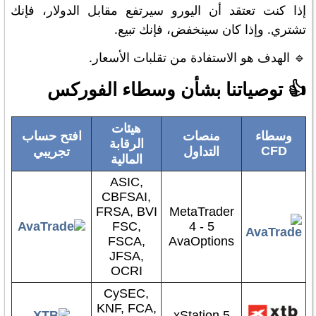
إذا كنت تعتقد أن اليورو سيرتفع مقابل الدولار، فإنك
تشتري. وإذا كان سينخفض، فإنك تبيع.
🔹 الهدف هو الاستفادة من تقلبات الأسعار.
👍 توصياتنا بشأن وسطاء الفوركس
هيئات
وسطاء
منصات
افتح حساب
الرقابة
CFD
التداول
تجريبي
المالية
ASIC,
CBFSAI,
FRSA, BVI
MetaTrader
FSC,
4 - 5
FSCA,
AvaOptions
JFSA,
OCRI
CySEC,
KNF, FCA,
xStation 5