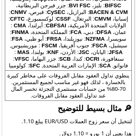
BIFSC
: بليز،
BVI FSC
: جزر فيرجن البريطانية،
BACEN & CVM
: البرازيل،
CySEC
: قبرص،
CNMV
:
إسبانيا،
CMVM
: البرتغال،
CSSF
: لوكسمبورغ،
CFTC
:
الولايات المتحدة الأمريكية،
CBFSAI
: أيرلندا،
CMA
:
عمان،
DFSA
: دبي،
FCA
: المملكة المتحدة،
FINMA
:
سويسرا،
MA
NZF
: نيوزيلندا،
FRSA
: أبو ظبي،
FSA
:
سيشيل،
FSCA
: جنوب أفريقيا،
FSCM
: موريشيوس,
JFSA
: اليابان،
JSC
: الأردن،
KNF
: بولندا،
MAS
:
سنغافورة،
OCRI
: كندا،
SCB
: جزر البهاما،
VFSC
:
فانواتو,
SCA
: الإمارات العربية المتحدة,
SFC
: كولومبيا
ينطوي تداول العقود مقابل الفروقات على مخاطر كبيرة
بالخسارة ، لذلك فهو غير مناسب لجميع المستثمرين.
70-80% من حسابات مستثمري التجزئة تخسر المال
عند تداول العقود مقابل الفروقات.
🔎 مثال بسيط للتوضيح
لنتخيل أن سعر زوج العملات EUR/USD يبلغ 1.10.
هذا يعني أن 1 يورو = 1.10 دولار.