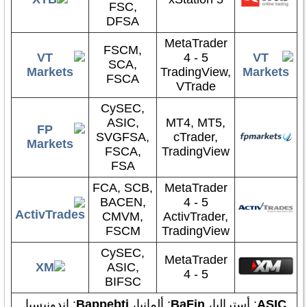
FSC,
DFSA
MetaTrader
FSCM,
4 - 5
SCA,
TradingView,
FSCA
VTrade
CySEC,
ASIC,
MT4, MT5,
SVGFSA,
cTrader,
FSCA,
TradingView
FSA
FCA, SCB,
MetaTrader
BACEN,
4 - 5
CMVM,
ActivTrader,
FSCM
TradingView
CySEC,
MetaTrader
ASIC,
4 - 5
BIFSC
ASIC
: أستراليا،
BaFin
: ألمانيا،
Bappebti
: إندونيسيا,