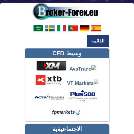
القائمة
وسيط CFD
الاجتماعيةية