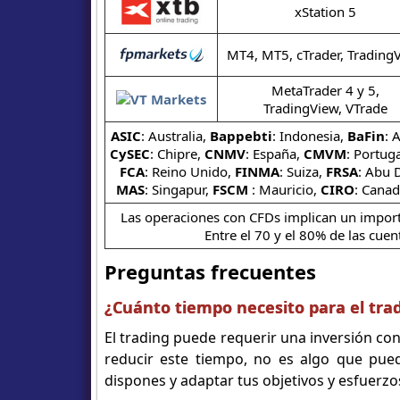
xStation 5
MT4, MT5, cTrader, Trading
MetaTrader 4 y 5,
TradingView, VTrade
ASIC
: Australia,
Bappebti
: Indonesia,
BaFin
: 
CySEC
: Chipre,
CNMV
: España,
CMVM
: Portug
FCA
: Reino Unido,
FINMA
: Suiza,
FRSA
: Abu 
MAS
: Singapur,
FSCM
: Mauricio,
CIRO
: Cana
Las operaciones con CFDs implican un importa
Entre el 70 y el 80% de las cuen
Preguntas frecuentes
¿Cuánto tiempo necesito para el trad
El trading puede requerir una inversión co
reducir este tiempo, no es algo que pue
dispones y adaptar tus objetivos y esfuerz