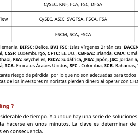
CySEC, KNF, FCA, FSC, DFSA
View
CySEC, ASIC, SVGFSA, FSCA, FSA
FSCM, SCA, FSCA
Alemania,
BIFSC
: Belice,
BVI FSC
: Islas Vírgenes Británicas,
BACE
al,
CSSF
: Luxemburgo,
CFTC
: EE.UU.,
CBFSAI
: Irlanda,
CMA
: Omá
Dhabi,
FSA
: Seychelles,
FSCA
: Sudáfrica,
JFSA
: Japón,
JSC
: Jordania
dá,
SCA
: Emiratos Árabes Unidos,
SFC
: Colombia,
SCB
: Bahamas,
nte riesgo de pérdida, por lo que no son adecuadas para todos l
tas de los inversores minoristas pierden dinero al operar con CFD
ing ?
nsiderable de tiempo. Y aunque hay una serie de solucione
da hacerse en unos minutos. La clave es determinar de
os en consecuencia.