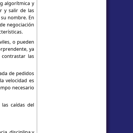
 algorítmica y
 y salir de las
n su nombre. En
 de negociación
erísticas.
viles, o pueden
orprendente, ya
contrastar las
rada de pedidos
a velocidad es
iempo necesario
 las caídas del
ia, disciplina y