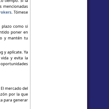
o tiempo. Si la
cas mencionadas
rokers
. Tómese
o plazo como si
entido poner en
do y mantén tu
g y aplícate. Ya
vida y evita la
r oportunidades
 El mercado del
azón por la que
ta para generar