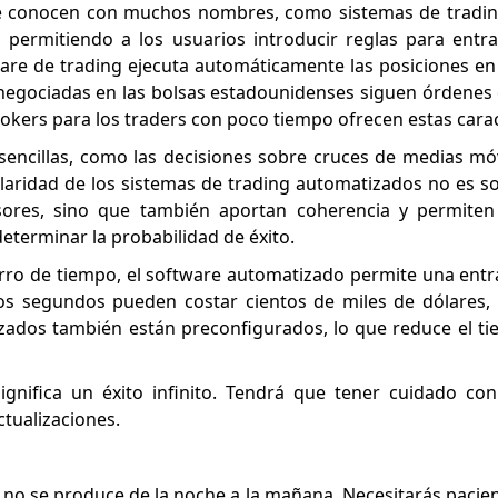
 conocen con muchos nombres, como sistemas de trading
 permitiendo a los usuarios introducir reglas para entrar
are de trading ejecuta automáticamente las posiciones e
s negociadas en las bolsas estadounidenses siguen órdenes
kers para los traders con poco tiempo ofrecen estas caract
 sencillas, como las decisiones sobre cruces de medias mó
aridad de los sistemas de trading automatizados no es s
ores, sino que también aportan coherencia y permiten 
determinar la probabilidad de éxito.
horro de tiempo, el software automatizado permite una ent
s segundos pueden costar cientos de miles de dólares, l
izados también están preconfigurados, lo que reduce el t
gnifica un éxito infinito. Tendrá que tener cuidado con
ctualizaciones.
to no se produce de la noche a la mañana. Necesitarás pacienc