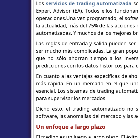
Los
servicios de trading automatizada
se
Expert Advisor (EA). Todos ellos funcionan
operaciones.Una vez programado, el softw
la actualidad, más del 75% de las accione
automatizadas. Y muchos de los mejores bro
Las reglas de entrada y salida pueden ser
ser mucho más complicadas. La gran popul
que no sólo ahorran tiempo a los invers
predicciones con los datos históricos para 
En cuanto a las ventajas específicas de a
más rápida. En un mercado en el que uno
esencial. Los sistemas de trading automat
para supervisar los mercados.
Dicho esto, el trading automatizado no si
software, las anomalías del mercado y las a
Un enfoque a largo plazo
El trading es un juego a largo plazo. El éxi