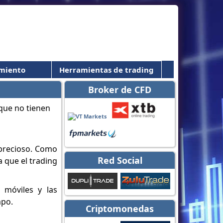
miento
Herramientas de trading
Broker de CFD
 precioso. Como
Red Social
 que el trading
 móviles y las
mpo.
Criptomonedas