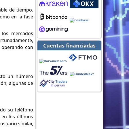
able de tiempo.
 como en la fase
a los mercados
ortunadamente,
Cuentas financiadas
r operando con
isto un número
ión, algunas de
ndo su teléfono
 en los últimos
usuario similar,