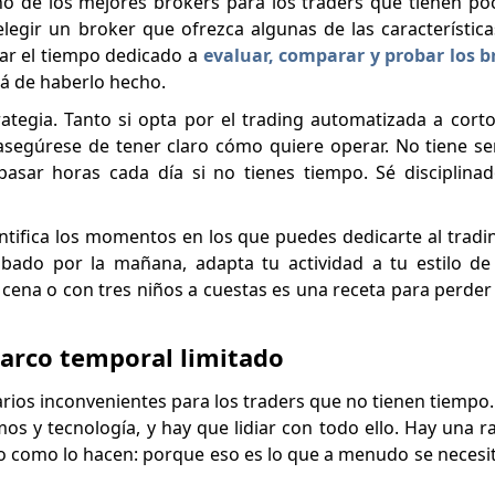
o de los mejores brokers para los traders que tienen poc
 elegir un broker que ofrezca algunas de las característi
r el tiempo dedicado a
evaluar, comparar y probar los b
ará de haberlo hecho.
rategia. Tanto si opta por el trading automatizada a cort
asegúrese de tener claro cómo quiere operar. No tiene s
pasar horas cada día si no tienes tiempo. Sé disciplina
entifica los momentos en los que puedes dedicarte al tradin
ábado por la mañana, adapta tu actividad a tu estilo de 
 cena o con tres niños a cuestas es una receta para perde
marco temporal limitado
arios inconvenientes para los traders que no tienen tiempo.
mos y tecnología, y hay que lidiar con todo ello. Hay una r
po como lo hacen: porque eso es lo que a menudo se necesi