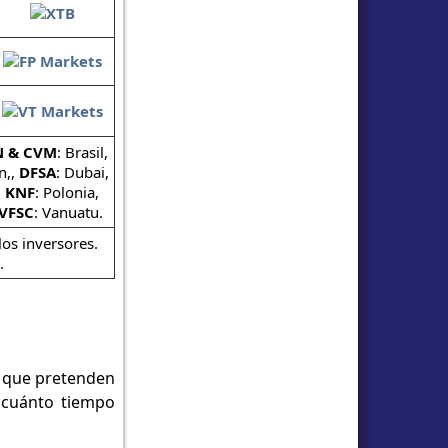
N & CVM
: Brasil,
n,,
DFSA
: Dubai,
,
KNF
: Polonia,
VFSC
: Vanuatu.
os inversores.
.
s que pretenden
 cuánto tiempo