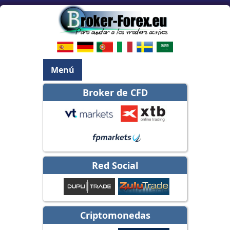
Menú
Broker de CFD
Red Social
Criptomonedas