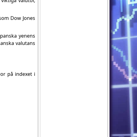
iktiga valutor,
x som Dow Jones
japanska yenens
panska valutans
or på indexet i