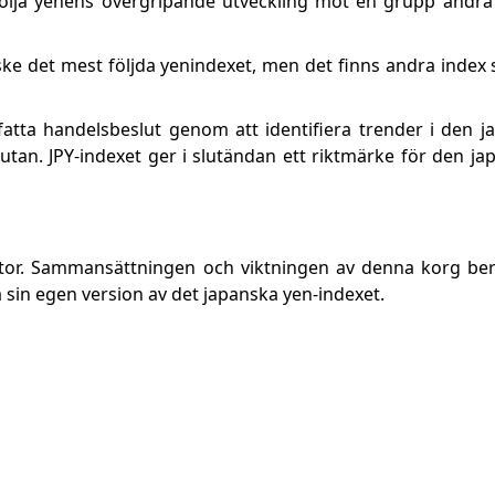
ölja yenens övergripande utveckling mot en grupp andra v
nske det mest följda yenindexet, men det finns andra inde
 fatta handelsbeslut genom att identifiera trender i den 
lutan. JPY-indexet ger i slutändan ett riktmärke för den ja
tor. Sammansättningen och viktningen av denna korg ber
a sin egen version av det japanska yen-indexet.