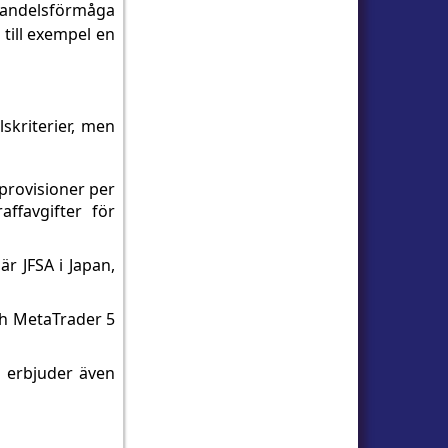
n handelsförmåga
 till exempel en
skriterier, men
 provisioner per
affavgifter för
r JFSA i Japan,
ch MetaTrader 5
a erbjuder även