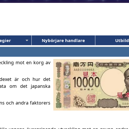
egier
Nybörjare handlare
Utbil
eckling mot en korg av
ndexet är och hur det
data om det japanska
ns och andra faktorers