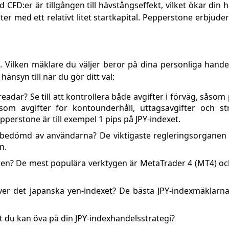
d CFD:er är tillgången till hävstångseffekt, vilket ökar di
er med ett relativt litet startkapital. Pepperstone erbjuder
. Vilken mäklare du väljer beror på dina personliga handel
änsyn till när du gör ditt val:
adar? Se till att kontrollera både avgifter i förväg, såsom
som avgifter för kontounderhåll, uttagsavgifter och str
perstone är till exempel 1 pips på JPY-indexet.
 bedömd av användarna? De viktigaste regleringsorganen ä
n.
ren? De mest populära verktygen är MetaTrader 4 (MT4) o
över det japanska yen-indexet? De bästa JPY-indexmäklarn
 du kan öva på din JPY-indexhandelsstrategi?