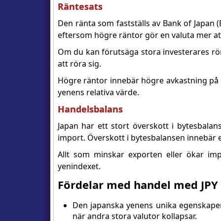
Räntesats
Den ränta som fastställs av Bank of Japan (
eftersom högre räntor gör en valuta mer att
Om du kan förutsäga stora investerares rör
att röra sig.
Högre räntor innebär högre avkastning på i
yenens relativa värde.
Handelsbalans
Japan har ett stort överskott i bytesbalan
import. Överskott i bytesbalansen innebär e
Allt som minskar exporten eller ökar imp
yenindexet.
Fördelar med handel med JPY
Den japanska yenens unika egenskaper 
när andra stora valutor kollapsar.