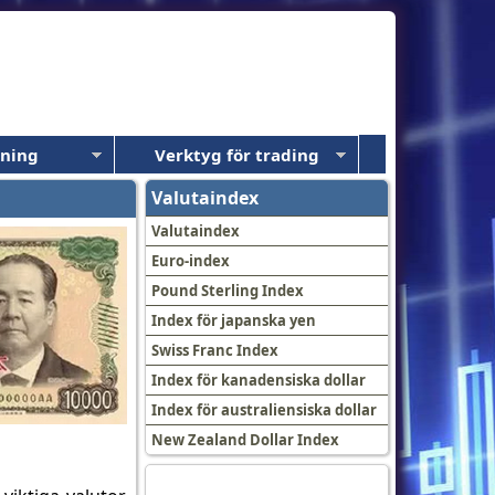
dning
Verktyg för trading
Valutaindex
Valutaindex
Euro-index
Pound Sterling Index
Index för japanska yen
Swiss Franc Index
Index för kanadensiska dollar
Index för australiensiska dollar
New Zealand Dollar Index