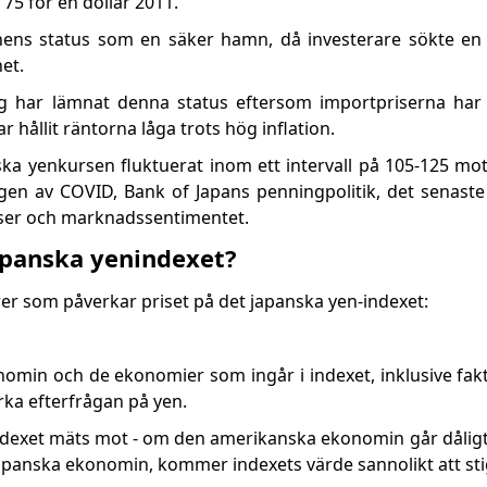
75 för en dollar 2011.
ens status som en säker hamn, då investerare sökte en 
et.
ag har lämnat denna status eftersom importpriserna har 
 hållit räntorna låga trots hög inflation.
ka yenkursen fluktuerat inom ett intervall på 105-125 mot
gen av COVID, Bank of Japans penningpolitik, det senaste 
lser och marknadssentimentet.
japanska yenindexet?
rer som påverkar priset på det japanska yen-indexet:
nomin och de ekonomier som ingår i indexet, inklusive fa
erka efterfrågan på yen.
ndexet mäts mot - om den amerikanska ekonomin går dåligt 
japanska ekonomin, kommer indexets värde sannolikt att sti