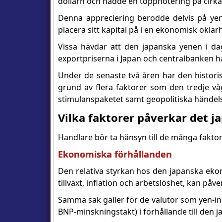
dollarn och nådde en toppnotering på cirka 
Denna appreciering berodde delvis på yen
placera sitt kapital på i en ekonomisk oklarh
Vissa hävdar att den japanska yenen i d
exportpriserna i Japan och centralbanken har
Under de senaste två åren har den historis
grund av flera faktorer som den tredje vå
stimulanspaketet samt geopolitiska hände
Vilka faktorer påverkar det 
Handlare bör ta hänsyn till de många fakto
Ekonomiska förhållanden
Den relativa styrkan hos den japanska eko
tillväxt, inflation och arbetslöshet, kan påv
Samma sak gäller för de valutor som yen-i
BNP-minskningstakt) i förhållande till den 