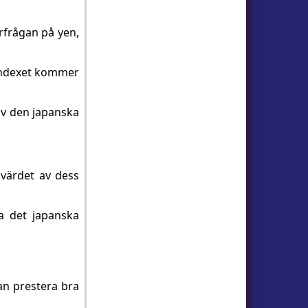
erfrågan på yen,
-indexet kommer
av den japanska
 värdet av dess
ga det japanska
an prestera bra