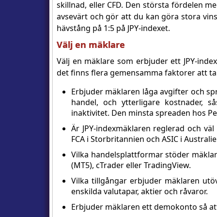
skillnad, eller CFD. Den största fördelen me
avsevärt och gör att du kan göra stora vinst
hävstång på 1:5 på JPY-indexet.
Välj en mäklare
Välj en mäklare som erbjuder ett JPY-index
det finns flera gemensamma faktorer att ta h
Erbjuder mäklaren låga avgifter och spre
handel, och ytterligare kostnader, så
inaktivitet. Den minsta spreaden hos Pep
Är JPY-indexmäklaren reglerad och väl
FCA i Storbritannien och ASIC i Australie
Vilka handelsplattformar stöder mäkla
(MT5), cTrader eller TradingView.
Vilka tillgångar erbjuder mäklaren ut
enskilda valutapar, aktier och råvaror.
Erbjuder mäklaren ett demokonto så att