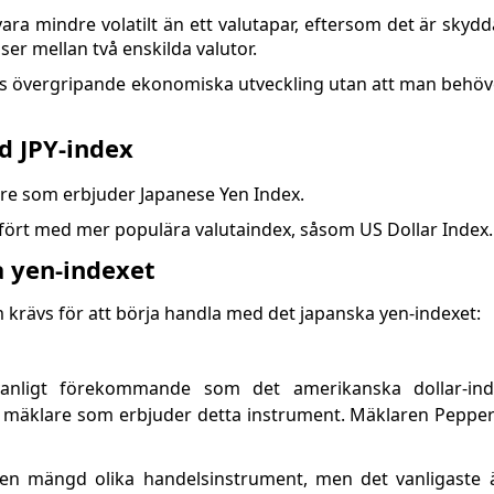
ara mindre volatilt än ett valutapar, eftersom det är skydd
er mellan två enskilda valutor.
ans övergripande ekonomiska utveckling utan att man behöve
d JPY-index
are som erbjuder Japanese Yen Index.
fört med mer populära valutaindex, såsom US Dollar Index.
 yen-indexet
 krävs för att börja handla med det japanska yen-indexet:
vanligt förekommande som det amerikanska dollar-inde
nga mäklare som erbjuder detta instrument. Mäklaren Peppe
n mängd olika handelsinstrument, men det vanligaste ä