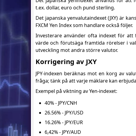
Det japanska yenindexet används för att f
t.ex. dollar, euro och pund sterling.
Det japanska yenvalutaindexet (JXY) är ka
FXCM Yen Index som handlare också följer.
Investerare använder ofta indexet för att
värde och förutsäga framtida rörelser i va
utveckling mot andra större valutor.
Korrigering av JXY
JPY-indexen beräknas mot en korg av valu
fråga; tänk på att varje mäklare kan erbjud
Exempel på viktning av Yen-indexet:
40% - JPY/CNH
26.56% - JPY/USD
16.26% - JPY/EUR
6,42% - JPY/AUD