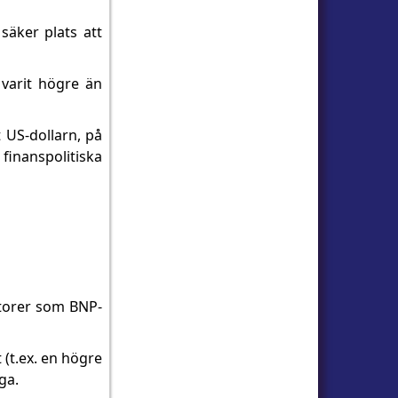
säker plats att
varit högre än
 US-dollarn, på
finanspolitiska
ktorer som BNP-
(t.ex. en högre
ga.