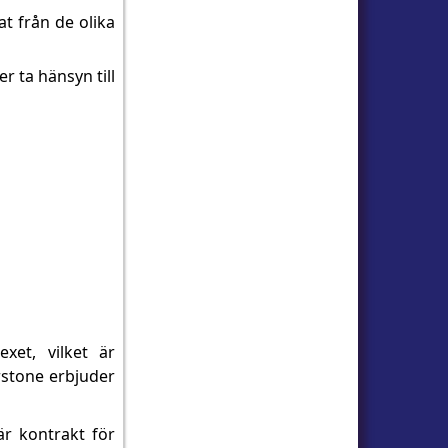
at från de olika
r ta hänsyn till
xet, vilket är
rstone erbjuder
r kontrakt för