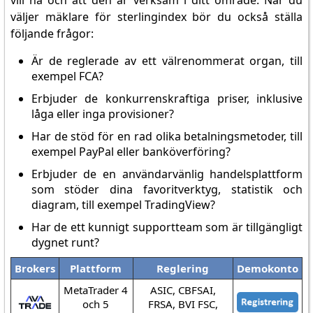
vill ha och att den är verksam i ditt område. När du
väljer mäklare för sterlingindex bör du också ställa
följande frågor:
Är de reglerade av ett välrenommerat organ, till
exempel FCA?
Erbjuder de konkurrenskraftiga priser, inklusive
låga eller inga provisioner?
Har de stöd för en rad olika betalningsmetoder, till
exempel PayPal eller banköverföring?
Erbjuder de en användarvänlig handelsplattform
som stöder dina favoritverktyg, statistik och
diagram, till exempel TradingView?
Har de ett kunnigt supportteam som är tillgängligt
dygnet runt?
Brokers
Plattform
Reglering
Demokonto
MetaTrader 4
ASIC, CBFSAI,
och 5
FRSA, BVI FSC,