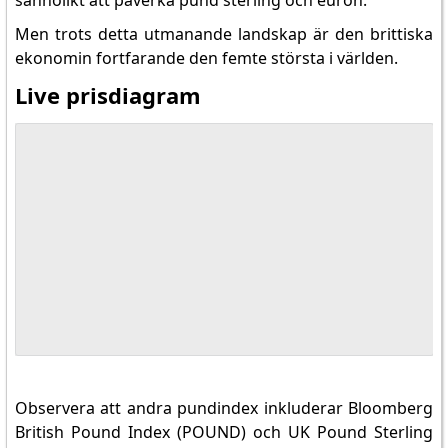
sannolikt att påverka pund sterling och euron.
Men trots detta utmanande landskap är den brittiska
ekonomin fortfarande den femte största i världen.
Live prisdiagram
SPåra alla markna
Observera att andra pundindex inkluderar Bloomberg
British Pound Index (POUND) och UK Pound Sterling