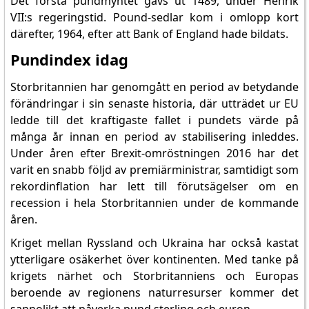
Det första pundmyntet gavs ut 1489, under Henrik
VII:s regeringstid. Pound-sedlar kom i omlopp kort
därefter, 1964, efter att Bank of England hade bildats.
Pundindex idag
Storbritannien har genomgått en period av betydande
förändringar i sin senaste historia, där utträdet ur EU
ledde till det kraftigaste fallet i pundets värde på
många år innan en period av stabilisering inleddes.
Under åren efter Brexit-omröstningen 2016 har det
varit en snabb följd av premiärministrar, samtidigt som
rekordinflation har lett till förutsägelser om en
recession i hela Storbritannien under de kommande
åren.
Kriget mellan Ryssland och Ukraina har också kastat
ytterligare osäkerhet över kontinenten. Med tanke på
krigets närhet och Storbritanniens och Europas
beroende av regionens naturresurser kommer det