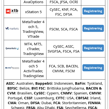
AvaOptions
FSCA, JFSA, OCRI
CySEC, KNF, FCA,
xStation 5
FSC, DFSA
MetaTrader 4
och 5,
FSCM, SCA, FSCA
TradingView,
VTrade
MT4, MT5,
CySEC, ASIC,
cTrader,
SVGFSA, FSCA, FSA
TradingView
MetaTrader 4
och 5
FCA, SCB, BACEN,
ActivTrader,
CMVM, FSCM
TradingView
ASIC
: Australien,
Bappebti
: Indonesien,
BaFin
: Tyskland,
BIFSC
: Belize,
BVI FSC
: Brittiska Jungfruöarna,
BACEN &
CVM
: Brasilien,
CySEC
: Cypern,
CNMV
: Spanien,
CMVM
:
Portugal,
CSSF
: Luxemburg,
CFTC
: USA,
CBFSAI
: Irland,
CMA
: Oman,
DFSA
: Dubai,
FCA
: Storbritannien,
FINMA
:
Schweiz,
FRSA
: Abu Dhabi,
FSA
: Seychellerna,
FSCA
: