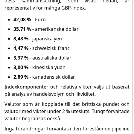
dess sammansättning, som visas nedan, är
representativ för många GBP-index.
42,08 %
- Euro
35,71 %
- amerikanska dollar
8,48 %
- japanska yen
4,47 %
- schweizisk franc
3,37 %
- australiska dollar
3,00 %
- kinesiska yuan
2,89 %
- kanadensisk dollar
Indexkomponenter och relativa vikter väljs ut baserat
på analys av handelsvolym och likviditet.
Valutor som är kopplade till det brittiska pundet och
valutor med vikter under 2 % utesluts. Tungt förvaltade
valutor begränsas också.
Inga förändringar förväntas i den förestående pipeline