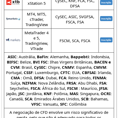
CySEC, KNF, FCA, FSC,
xStation 5
DFSA
MT4, MT5,
CySEC, ASIC, SVGFSA,
cTrader,
FSCA, FSA
TradingView
MetaTrader 4
e 5,
FSCM, SCA, FSCA
TradingView,
VTrade
ASIC
: Austrália,
BaFin
: Alemanha,
Bappebti
: Indonésia,
BIFSC
: Belize,
BVI FSC
: Ilhas Virgens Britânicas,
BACEN e
CVM
: Brasil,
CySEC
: Chipre,
CNMV
: Espanha,
CMVM
:
Portugal,
CSSF
: Luxemburgo,
CFTC
: EUA,
CBFSAI
: Irlanda,
CMA
: Omã,
DFSA
: Dubai,
FCA
: Reino Unido,
FINMA
:
Suíça,
NZFMA
: Nova Zelândia,
FRSA
: Abu Dhabi,
FSA
:
Seychelles,
FSCA
: África do Sul,
FSCM
: Maurício,
JFSA
:
Japão,
JSC
: Jordânia,
KNF
: Polônia,
MAS
: Singapura,
OCRI
:
Canadá,
SCA
: Emirados Árabes Unidos,
SCB
: Bahamas,
VFSC
: Vanuatu,
SFC
: Colômbia
A negociação de CFD envolve um risco significativo de
perda, pelo que não é adequado para todos os