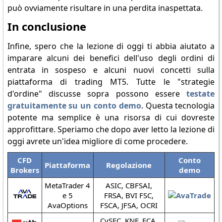
può ovviamente risultare in una perdita inaspettata.
In conclusione
Infine, spero che la lezione di oggi ti abbia aiutato a
imparare alcuni dei benefici dell'uso degli ordini di
entrata in sospeso e alcuni nuovi concetti sulla
piattaforma di trading MT5. Tutte le "strategie
d'ordine" discusse sopra possono essere
testate
gratuitamente su un conto demo
. Questa tecnologia
potente ma semplice è una risorsa di cui dovreste
approfittare. Speriamo che dopo aver letto la lezione di
oggi avrete un'idea migliore di come procedere.
CFD
Conto
Piattaforma
Regolazione
Brokers
demo
MetaTrader 4
ASIC, CBFSAI,
e 5
FRSA, BVI FSC,
AvaOptions
FSCA, JFSA, OCRI
CySEC, KNF, FCA,