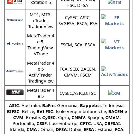
xStation 5
FSC, DFSA
MT4, MT5,
CySEC, ASIC,
cTrader,
SVGFSA, FSCA, FSA
TradingView
MetaTrader 4
e 5,
FSCM, SCA, FSCA
TradingView,
VTrade
MetaTrader 4
e 5
FCA, SCB, BACEN,
ActivTrader,
CMVM, FSCM
TradingView
MetaTrader 4
CySEC,ASIC,BIFSC
e 5
ASIC
: Australia,
BaFin
: Germania,
Bappebti
: Indonesia,
BIFSC
: Belize,
BVI FSC
: Isole Vergini britanniche,
BACEN e
CVM
: Brasile,
CySEC
: Cipro,
CNMV
: Spagna,
CMVM
:
Portogallo,
CSSF
: Lussemburgo,
CFTC
: USA,
CBFSAI
:
Irlanda,
CMA
: Oman,
DFSA
: Dubai,
EFSA
: Estonia,
FCA
: