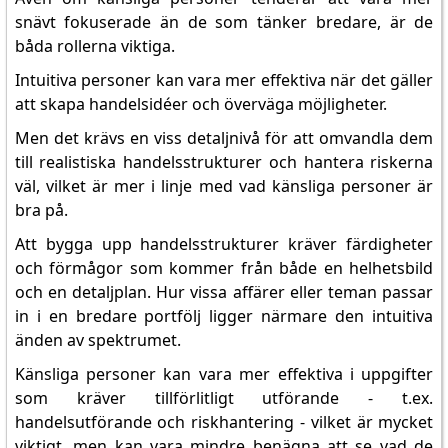
snävt fokuserade än de som tänker bredare, är de
båda rollerna viktiga.
Intuitiva personer kan vara mer effektiva när det gäller
att skapa handelsidéer och överväga möjligheter.
Men det krävs en viss detaljnivå för att omvandla dem
till realistiska handelsstrukturer och hantera riskerna
väl, vilket är mer i linje med vad känsliga personer är
bra på.
Att bygga upp handelsstrukturer kräver färdigheter
och förmågor som kommer från både en helhetsbild
och en detaljplan. Hur vissa affärer eller teman passar
in i en bredare portfölj ligger närmare den intuitiva
änden av spektrumet.
Känsliga personer kan vara mer effektiva i uppgifter
som kräver tillförlitligt utförande - t.ex.
handelsutförande och riskhantering - vilket är mycket
viktigt, men kan vara mindre benägna att se vad de