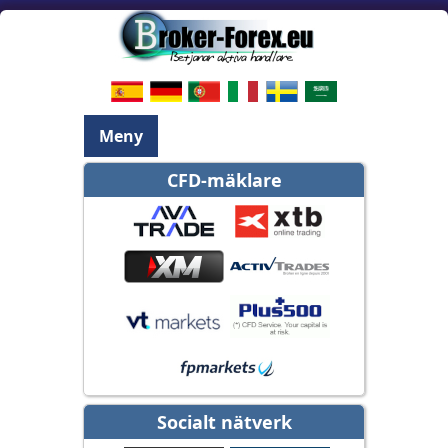
Meny
CFD-mäklare
Socialt nätverk