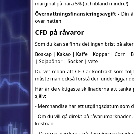
marginal på nära 5% (och ibland mindre!).
Övernattningsfinansieringsavgift -
Din åt
över natten
CFD på råvaror
Som du kan se finns det ingen brist på alter
Boskap | Kakao | Kaffe | Koppar | Corn | Bo
| Sojabönor | Socker | vete
Du vet redan att CFD är kontrakt som föl
måste man också förstå den underliggande
Här är de viktigaste skillnaderna att tän
själv:
- Merchandise har ett utgångsdatum som du
- Om du vill gå direkt på råvarumarknaden
kostnad.
- Varorna värderas på terminsmarknaden