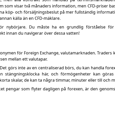
m som visar två månaders information, men CFD-priser ba
na köp- och försäljningsbeslut på mer fullständig informat
n annan källa än en CFD-mäklare.
ör nybörjare. Du måste ha en grundlig förståelse fö
kt innan du navigerar över dessa vatten!
onymen för Foreign Exchange, valutamarknaden. Traders k
lsen mellan ett valutapar.
. Det görs inte av en centraliserad börs, du kan handla for
en stängningsklocka här, och förmögenheter kan göras 
orta skalar, de kan ta några timmar, minuter eller till och 
et pengar som flyter dagligen på forexen, är den genomsn