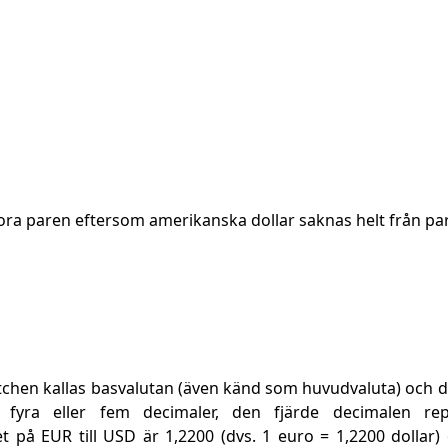
tora paren eftersom amerikanska dollar saknas helt från pa
atchen kallas basvalutan (även känd som huvudvaluta) och d
d fyra eller fem decimaler, den fjärde decimalen re
 på EUR till USD är 1,2200 (dvs. 1 euro = 1,2200 dollar) o