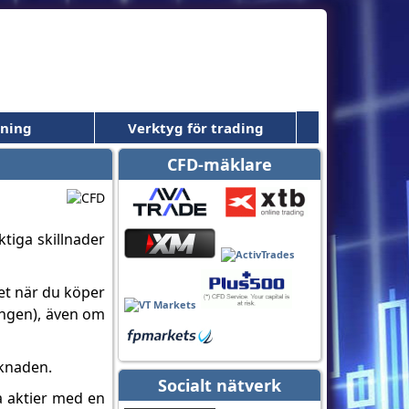
dning
Verktyg för trading
CFD-mäklare
ktiga skillnader
let när du köper
gången), även om
rknaden.
Socialt nätverk
 aktier med en