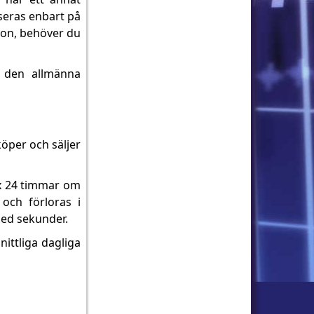
seras enbart på
ion, behöver du
r den allmänna
öper och säljer
ex 24 timmar om
och förloras i
med sekunder.
ittliga dagliga