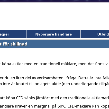
egier
Nybörjare handlare
Utbil
 för skillnad
t köpa aktier med en traditionell mäklare, men det finns vi
r du en liten del av verksamheten i fråga. Detta är inte fal
 inte är knutet till bolagets aktie (den underliggande till
 att köpa CFD sänks jämfört med den traditionella aktiema
dlare kräver en marginal på 50%. CFD-mäklare kan köpa