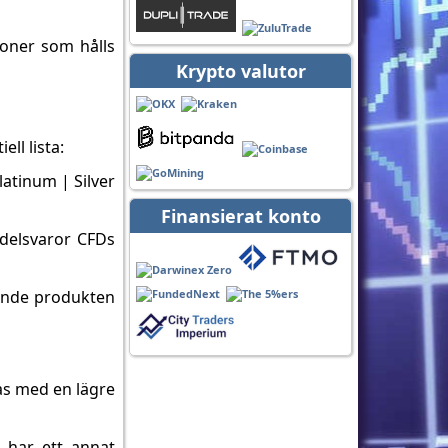
ioner som hålls
Krypto valutor
ll lista:
latinum | Silver
Finansierat konto
ndelsvaror CFDs
gande produkten
as med en lägre
 har ett annat