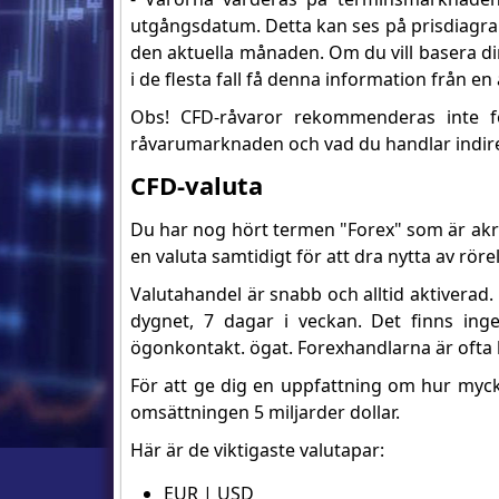
utgångsdatum. Detta kan ses på prisdiagra
den aktuella månaden. Om du vill basera di
i de flesta fall få denna information från e
Obs! CFD-råvaror rekommenderas inte f
råvarumarknaden och vad du handlar indire
CFD-valuta
Du har nog hört termen "Forex" som är akr
en valuta samtidigt för att dra nytta av röre
Valutahandel är snabb och alltid aktiverad
dygnet, 7 dagar i veckan. Det finns ing
ögonkontakt. ögat. Forexhandlarna är ofta k
För att ge dig en uppfattning om hur myck
omsättningen 5 miljarder dollar.
Här är de viktigaste valutapar:
EUR | USD