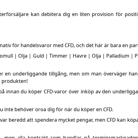
erförsäljare kan debitera dig en liten provision för posit
nativ för handelsvaror med CFD, och det här är bara en partie
mull | Olja | Guld | Timmer | Havre | Olja | Palladium | P
jer en underliggande tillgång, men om man överväger ha
 produkten!
ka på innan du köper CFD-varor över inköp av den underlig
 inte behöver oroa dig för när du köper en CFD.
, var beredd att spendera mycket pengar, men CFD kan köp
, men alla kontrakt som handlas på terminsmarknaden