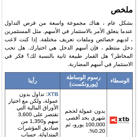
ملخص
بشكل عام ، هناك مجموعة واسعة من فرص التداول
عندما يتعلق الأمر بالاستثمار في الأسهم. مثل المستثمرين
، لديهم خصائص وملفات تعريف مختلفة. إذا كنت لاعب
دخل منتظم ، فإن أسهم الدخل هي اختيارك. هل تحب
المخاطر؟ هل القمار طبيعة ثانية بالنسبة لك؟ فكر في
الاستثمار في أسهم المضاربة.
رسوم الوساطة
الوسطاء
رأينا
(يورونكست)
XTB
: تداول بدون
عمولة، ولكن مع اختيار
الأوراق المالية التي
بدون عمولة لحجم
تقتصر على 3,600
شهري بحد أقصى
سهم و1,350 من
100,000 يورو، ثم
صناديق المؤشرات
0.20%.
المتداولة. حساب