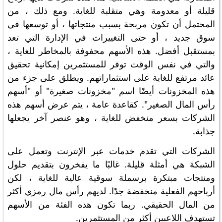
قليلة أو معدومة وهي متقلبة للغاية. ومع ذلك ، من
المحتمل أن تكون مربحة بسبب منتجاتها ، أو توسعها في
سوق جديد ، أو حتى التغييرات في الإدارة التي تعد
بمستقبل أفضل. هذه الأسهم محفوفة بالمخاطر للغاية ،
والتي في نفس الوقت توفر للمستثمرين إمكانية تحقيق
عائد مرتفع للغاية على استثماراتهم. ويطلق على جزء من
هذه المخزونات أيضًا اسم "مخزونات صغيرة" أو "أسهم
رأس المال الصغير". كقاعدة عامة ، يتم عرض أسهم هذه
الشركات بسعر منخفض للغاية ، وهو عنصر آخر يجعلها
جذابة.
الشركات التي تقدم خدمات عبر الإنترنت وتعمل على
الشبكة هي أمثلة قليلة. غالبًا ما يفخرون بتقديم حلول
ومنتجات مبتكرة برسملة سوقية عالية للغاية ، لكن
أرباحهم الفعلية منخفضة جدًا. لديهم رأس مال رمزي أكثر
من المال الحقيقي. ربما تكون هذه الفئة من الأسهم
تستهدف اللاعبين أكثر من المستثمرين.