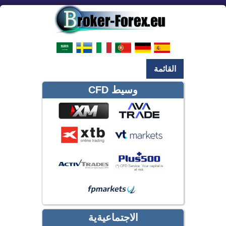
القائمة
وسيط CFD
الاجتماعيةية