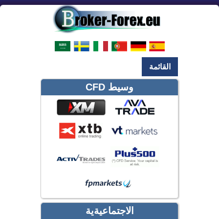
القائمة
وسيط CFD
الاجتماعيةية