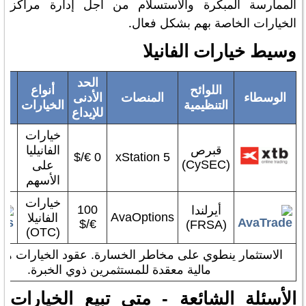
الممارسة المبكرة والاستسلام من أجل إدارة مراكز
الخيارات الخاصة بهم بشكل فعال.
وسيط خيارات الفانيلا
الحد
اللوائح
أنواع
الوسطاء
المنصات
الأدنى
التنظيمية
الخيارات
ا
للإيداع
خيارات
قبرص
الفانيليا
0 €/$
xStation 5
(CySEC)
على
الأسهم
خيارات
100
أيرلندا
AvaOptions
الفانيلا
€/$
(FRSA)
(OTC)
الاستثمار ينطوي على مخاطر الخسارة. عقود الخيارات هي
مالية معقدة للمستثمرين ذوي الخبرة.
الأسئلة الشائعة - متى تبيع الخيارات