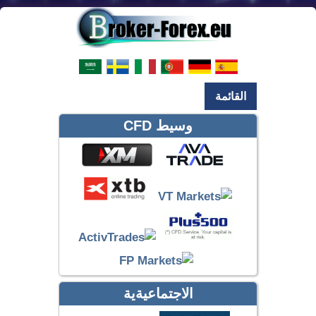
القائمة
وسيط CFD
الاجتماعيةية