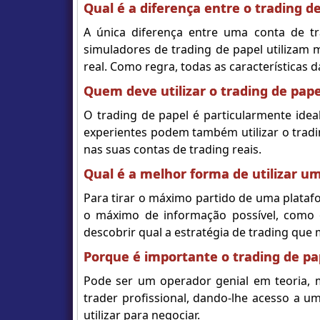
Qual é a diferença entre o trading de
A única diferença entre uma conta de t
simuladores de trading de papel utilizam 
real. Como regra, todas as características 
Quem deve utilizar o trading de pape
O trading de papel é particularmente ide
experientes podem também utilizar o tradi
nas suas contas de trading reais.
Qual é a melhor forma de utilizar u
Para tirar o máximo partido de uma platafo
o máximo de informação possível, como o
descobrir qual a estratégia de trading que 
Porque é importante o trading de pa
Pode ser um operador genial em teoria, 
trader profissional, dando-lhe acesso a u
utilizar para negociar.