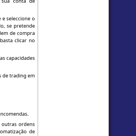
a sua conta de
e e seleccione o
lo, se pretende
rdem de compra
basta clicar no
uas capacidades
s de trading em
e encomendas.
e outras ordens
tomatização de