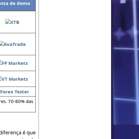
nta de demo
res. 70-80% das
diferença é que