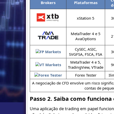
C
Brokers
Plataformas
d
xStation 5
3
MetaTrader 4 e 5
2
AvaOptions
CySEC, ASIC,
3
SVGFSA, FSCA, FSA
MetaTrader 4 e 5,
9
TradingView, VTrade
Forex Tester
Ili
A negociação de CFD envolve um risco signific
contas de pequen
Passo 2. Saiba como funciona 
Uma aplicação de trading em papel funcion