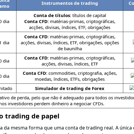
onta
Instrumentos de trading
Co
emo
Conta de títulos
: títulos de capital
0 dia
Conta CFD
: matérias-primas, criptográficas,
acções, divisas, índices, ETF, obrigações
Conta CFD
: matérias-primas, criptográficas,
1 dia
acções, divisas, índices, ETF, obrigações, opções
de baunilha
Conta CFD
: matérias-primas, criptográficas,
0 dia
acções, divisas, índices, ETF
Conta CFD
: commodities, criptografia, ações,
0 dia
moedas, índices, ETFs, obrigações
mitado
Simulador de trading de Forex
ativo de perda, pelo que não é adequado para todos os investido
os investidores perdem dinheiro a negociar CFDs.
o trading de papel
a da mesma forma que uma conta de trading real. A única 