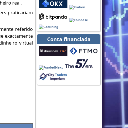
eiro real.
ers praticariam
rmente referido
se exactamente
Conta financiada
inheiro virtual