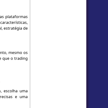
mas plataformas
racterísticas,
, estratégia de
tanto, mesmo os
e que o trading
?
o, escolha uma
precisas e uma