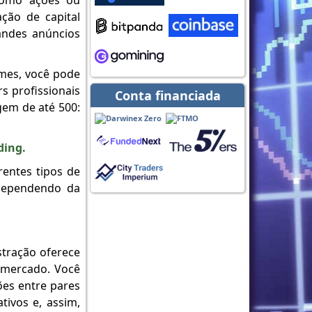
como ações ou
ção de capital
andes anúncios
mes, você pode
 profissionais
Conta financiada
gem de até 500:
ding.
rentes tipos de
 dependendo da
stração oferece
e mercado. Você
ções entre pares
tivos e, assim,