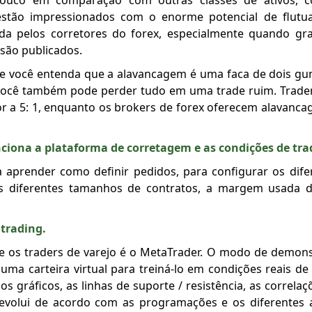
pouco em comparação com outras classes de ativos, 
stão impressionados com o enorme potencial de flutua
da pelos corretores do forex, especialmente quando gr
são publicados.
ue você entenda que a alavancagem é uma faca de dois gu
você também pode perder tudo em uma trade ruim. Traders
a 5: 1, enquanto os brokers de forex oferecem alavanca
ciona a plataforma de corretagem e as condições de tra
 aprender como definir pedidos, para configurar os dife
r os diferentes tamanhos de contratos, a margem usada
 trading.
re os traders de varejo é o MetaTrader. O modo de demon
ma carteira virtual para treiná-lo em condições reais d
s gráficos, as linhas de suporte / resistência, as correla
evolui de acordo com as programações e os diferentes a