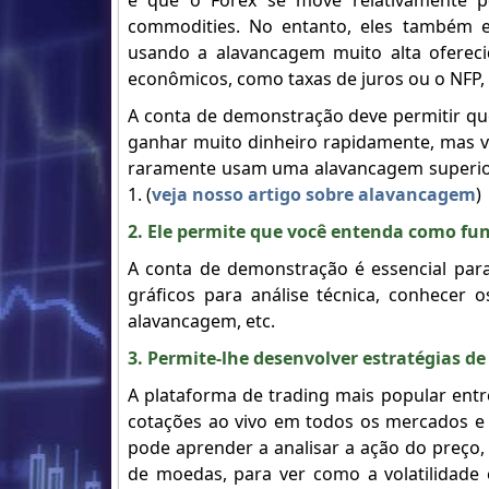
é que o Forex se move relativamente 
commodities. No entanto, eles também e
usando a alavancagem muito alta ofereci
econômicos, como taxas de juros ou o NFP, 
A conta de demonstração deve permitir q
ganhar muito dinheiro rapidamente, mas 
raramente usam uma alavancagem superior 
1. (
veja nosso artigo sobre alavancagem
)
2. Ele permite que você entenda como fun
A conta de demonstração é essencial para
gráficos para análise técnica, conhece
alavancagem, etc.
3. Permite-lhe desenvolver estratégias de
A plataforma de trading mais popular ent
cotações ao vivo em todos os mercados e u
pode aprender a analisar a ação do preço, o
de moedas, para ver como a volatilidade 