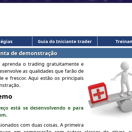
tégias
Guia do Iniciante trader
Treina
conta de demonstração
 aprenda o trading gratuitamente e
desenvolve as qualidades que farão de
e e frescor. Aqui estão os principais
nstração.
demo
reço está se desenvolvendo e para
gem.
sionados com duas coisas. A primeira