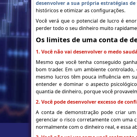
desenvolver a sua própria estratégias de
históricos e otimizar as configurações.
Você verá que o potencial de lucro é enor
perder todo o seu dinheiro muito rapidame
Os limites de uma conta de 
1. Você não vai desenvolver o medo saudá
Mesmo que você tenha conseguido ganhar
bom trader. Em um ambiente controlado, 
mesmo lucros têm pouca influência em su
entender e dominar o aspecto psicológic
quantia de dinheiro, porque você provavel
2. Você pode desenvolver excesso de conf
A conta de demonstração pode criar um 
gerenciar o risco corretamente com uma 
normalmente com o dinheiro real, e essa 