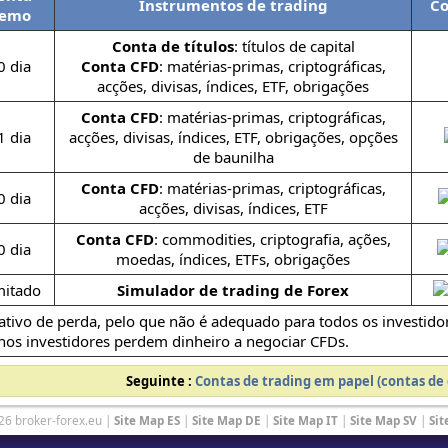
Instrumentos de trading
Co
emo
Conta de títulos
: títulos de capital
0 dia
Conta CFD
: matérias-primas, criptográficas,
acções, divisas, índices, ETF, obrigações
Conta CFD
: matérias-primas, criptográficas,
1 dia
acções, divisas, índices, ETF, obrigações, opções
de baunilha
Conta CFD
: matérias-primas, criptográficas,
0 dia
acções, divisas, índices, ETF
Conta CFD
: commodities, criptografia, ações,
0 dia
moedas, índices, ETFs, obrigações
mitado
Simulador de trading de Forex
ativo de perda, pelo que não é adequado para todos os investido
os investidores perdem dinheiro a negociar CFDs.
Seguinte :
Contas de trading em papel (contas d
26 broker-forex.eu |
Site Map ES
|
Site Map DE
|
Site Map IT
|
Site Map SV
|
Sit