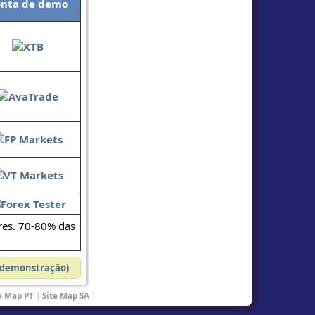
nta de demo
res. 70-80% das
e demonstração)
e Map PT
|
Site Map SA
|