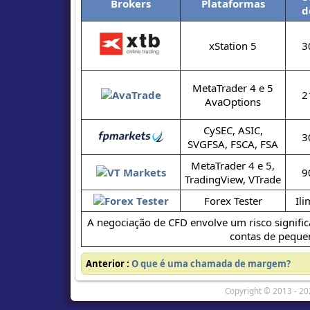
Brokers
Plataformas
d
xStation 5
3
MetaTrader 4 e 5
2
AvaOptions
CySEC, ASIC,
3
SVGFSA, FSCA, FSA
MetaTrader 4 e 5,
9
TradingView, VTrade
Forex Tester
Ili
A negociação de CFD envolve um risco signific
contas de pequen
Anterior :
O que é uma chamada de margem?
Copyright © 2013 - 20