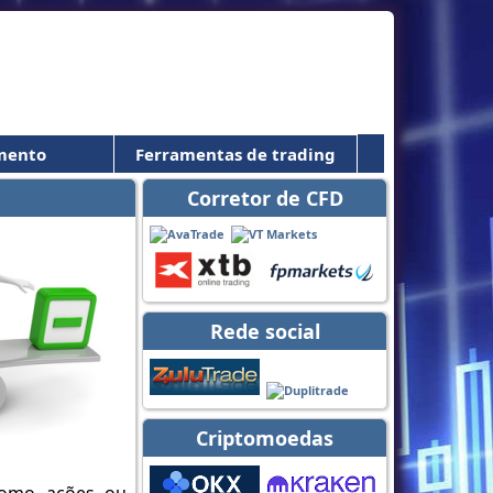
mento
Ferramentas de trading
Corretor de CFD
Rede social
Criptomoedas