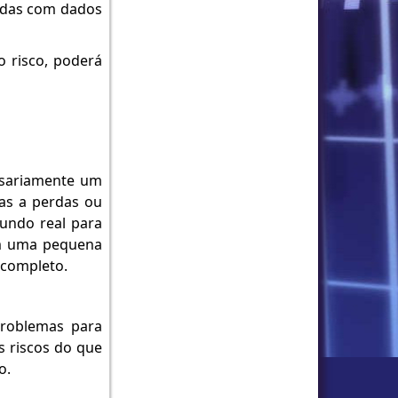
adas com dados
o risco, poderá
ssariamente um
as a perdas ou
undo real para
om uma pequena
 completo.
problemas para
 riscos do que
o.