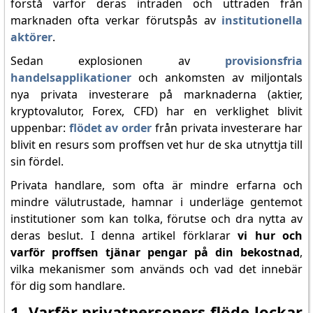
förstå varför deras inträden och utträden från
marknaden ofta verkar förutspås av
institutionella
aktörer
.
Sedan explosionen av
provisionsfria
handelsapplikationer
och ankomsten av miljontals
nya privata investerare på marknaderna (aktier,
kryptovalutor, Forex, CFD) har en verklighet blivit
uppenbar:
flödet av order
från privata investerare har
blivit en resurs som proffsen vet hur de ska utnyttja till
sin fördel.
Privata handlare, som ofta är mindre erfarna och
mindre välutrustade, hamnar i underläge gentemot
institutioner som kan tolka, förutse och dra nytta av
deras beslut. I denna artikel förklarar
vi hur och
varför proffsen tjänar pengar på din bekostnad
,
vilka mekanismer som används och vad det innebär
för dig som handlare.
1. Varför privatpersoners flöde lockar