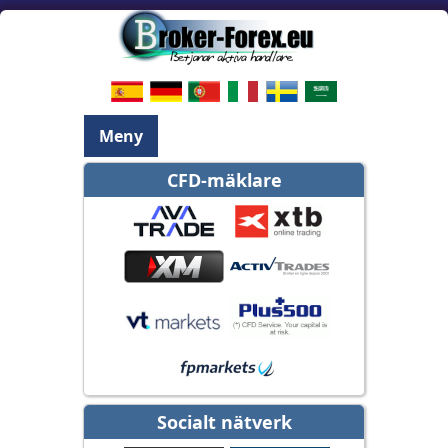
Meny
CFD-mäklare
Socialt nätverk