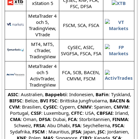
CySEC, KNF, FCA,
xStation 5
FSC, DFSA
MetaTrader 4
och 5,
FSCM, SCA, FSCA
TradingView,
VTrade
MT4, MT5,
CySEC, ASIC,
cTrader,
SVGFSA, FSCA, FSA
TradingView
MetaTrader 4
och 5
FCA, SCB, BACEN,
ActivTrader,
CMVM, FSCM
TradingView
ASIC
: Australien,
Bappebti
: Indonesien,
BaFin
: Tyskland,
BIFSC
: Belize,
BVI FSC
: Brittiska Jungfruöarna,
BACEN &
CVM
: Brasilien,
CySEC
: Cypern,
CNMV
: Spanien,
CMVM
:
Portugal,
CSSF
: Luxemburg,
CFTC
: USA,
CBFSAI
: Irland,
CMA
: Oman,
DFSA
: Dubai,
FCA
: Storbritannien,
FINMA
:
Schweiz,
FRSA
: Abu Dhabi,
FSA
: Seychellerna,
FSCA
:
Sydafrika,
FSCM
: Mauritius,
JFSA
: Japan,
JSC
: Jordanien,
KNF
: Polen,
MAS
: Singapore,
CIRO
: Kanada,
SCA
: