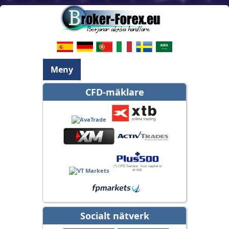
Meny
CFD-mäklare
Socialt nätverk