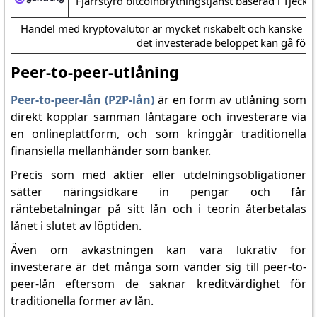
Fjärrstyrd bitcoinbrytningstjänst baserad i Tjecki
Handel med kryptovalutor är mycket riskabelt och kanske int
det investerade beloppet kan gå förlo
Peer-to-peer-utlåning
Peer-to-peer-lån (P2P-lån)
är en form av utlåning som
direkt kopplar samman låntagare och investerare via
en onlineplattform, och som kringgår traditionella
finansiella mellanhänder som banker.
Precis som med aktier eller utdelningsobligationer
sätter näringsidkare in pengar och får
räntebetalningar på sitt lån och i teorin återbetalas
lånet i slutet av löptiden.
Även om avkastningen kan vara lukrativ för
investerare är det många som vänder sig till peer-to-
peer-lån eftersom de saknar kreditvärdighet för
traditionella former av lån.