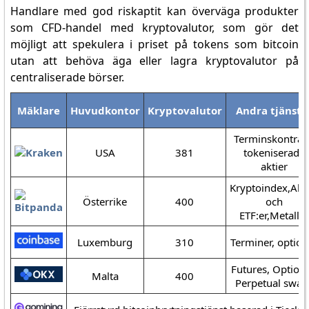
Handlare med god riskaptit kan överväga produkter
som CFD-handel med kryptovalutor, som gör det
möjligt att spekulera i priset på tokens som bitcoin
utan att behöva äga eller lagra kryptovalutor på
centraliserade börser.
Mäklare
Huvudkontor
Kryptovalutor
Andra tjänste
Terminskontrak
USA
381
tokeniserade
aktier
Kryptoindex,Akti
Österrike
400
och
ETF:er,Metaller
Luxemburg
310
Terminer, option
Futures, Optione
Malta
400
Perpetual swap