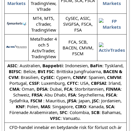
FSCM, SCA, FSCA
TradingView,
VTrade
MT4, MT5,
CySEC, ASIC,
cTrader,
SVGFSA, FSCA,
TradingView
FSA
MetaTrader 4
FCA, SCB,
och 5
BACEN, CMVM,
ActivTrader,
FSCM
TradingView
ASIC
: Australien,
Bappebti
: Indonesien,
BaFin
: Tyskland,
BIFSC
: Belize,
BVI FSC
: Brittiska Jungfruöarna,
BACEN &
CVM
: Brasilien,
CySEC
: Cypern,
CNMV
: Spanien,
CMVM
:
Portugal,
CSSF
: Luxemburg,
CFTC
: USA,
CBFSAI
: Irland,
CMA
: Oman,
DFSA
: Dubai,
FCA
: Storbritannien,
FINMA
:
Schweiz,
FRSA
: Abu Dhabi,
FSA
: Seychellerna,
FSCA
:
Sydafrika,
FSCM
: Mauritius,
JFSA
: Japan,
JSC
: Jordanien,
KNF
: Polen,
MAS
: Singapore,
CIRO
: Kanada,
SCA
:
Förenade Arabemiraten,
SFC
: Colombia,
SCB
: Bahamas,
VFSC
: Vanuatu.
CFD-handel innebär en betydande risk för förlust och är