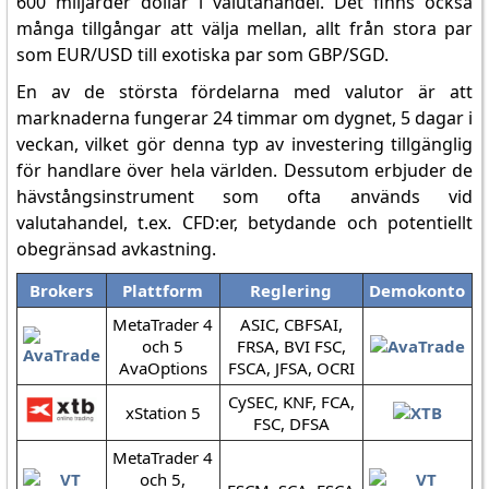
600 miljarder dollar i valutahandel. Det finns också
många tillgångar att välja mellan, allt från stora par
som EUR/USD till exotiska par som GBP/SGD.
En av de största fördelarna med valutor är att
marknaderna fungerar 24 timmar om dygnet, 5 dagar i
veckan, vilket gör denna typ av investering tillgänglig
för handlare över hela världen. Dessutom erbjuder de
hävstångsinstrument som ofta används vid
valutahandel, t.ex. CFD:er, betydande och potentiellt
obegränsad avkastning.
Brokers
Plattform
Reglering
Demokonto
MetaTrader 4
ASIC, CBFSAI,
och 5
FRSA, BVI FSC,
AvaOptions
FSCA, JFSA, OCRI
CySEC, KNF, FCA,
xStation 5
FSC, DFSA
MetaTrader 4
och 5,