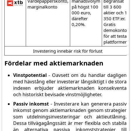
Värdepapperskonto,
månadsvolym
begränsat
marginalkonto
på högst 100
till 3 600
000 euro,
aktier och 1
därefter
350 ETF:er.
0,20%.
Gratis
demokonto
för att testa
plattformen.
Investering innebär risk för förlust
Fördelar med aktiemarknaden
Vinstpotential
- Oavsett om du handlar dagligen
med hävstång eller investerar långsiktigt i de stora
indexen erbjuder aktiemarknaden konsekventa
och historiskt bevisade vinstmöjligheter.
Passiv inkomst
- Investerare kan generera passiv
inkomst genom aktiemarknaden genom strategier
som utdelningsinvesteringar och aktieutlåning.
Dessa tillvägagångssätt är mer flexibla och stabila
än alternativa passiva inkomststrategier till