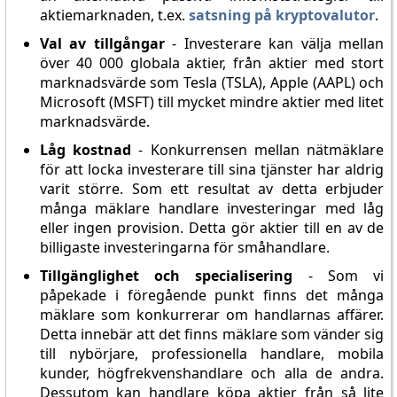
aktiemarknaden, t.ex.
satsning på kryptovalutor
.
Val av tillgångar
- Investerare kan välja mellan
över 40 000 globala aktier, från aktier med stort
marknadsvärde som Tesla (TSLA), Apple (AAPL) och
Microsoft (MSFT) till mycket mindre aktier med litet
marknadsvärde.
Låg kostnad
- Konkurrensen mellan nätmäklare
för att locka investerare till sina tjänster har aldrig
varit större. Som ett resultat av detta erbjuder
många mäklare handlare investeringar med låg
eller ingen provision. Detta gör aktier till en av de
billigaste investeringarna för småhandlare.
Tillgänglighet och specialisering
- Som vi
påpekade i föregående punkt finns det många
mäklare som konkurrerar om handlarnas affärer.
Detta innebär att det finns mäklare som vänder sig
till nybörjare, professionella handlare, mobila
kunder, högfrekvenshandlare och alla de andra.
Dessutom kan handlare köpa aktier från så lite