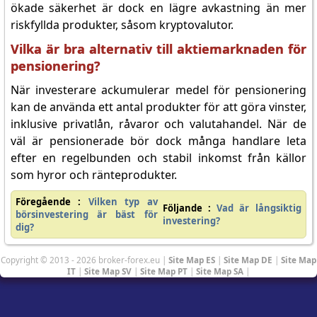
ökade säkerhet är dock en lägre avkastning än mer
riskfyllda produkter, såsom kryptovalutor.
Vilka är bra alternativ till aktiemarknaden för
pensionering?
När investerare ackumulerar medel för pensionering
kan de använda ett antal produkter för att göra vinster,
inklusive privatlån, råvaror och valutahandel. När de
väl är pensionerade bör dock många handlare leta
efter en regelbunden och stabil inkomst från källor
som hyror och ränteprodukter.
Föregående :
Vilken typ av
Följande :
Vad är långsiktig
börsinvestering är bäst för
investering?
dig?
Copyright © 2013 - 2026 broker-forex.eu |
Site Map ES
|
Site Map DE
|
Site Map
IT
|
Site Map SV
|
Site Map PT
|
Site Map SA
|