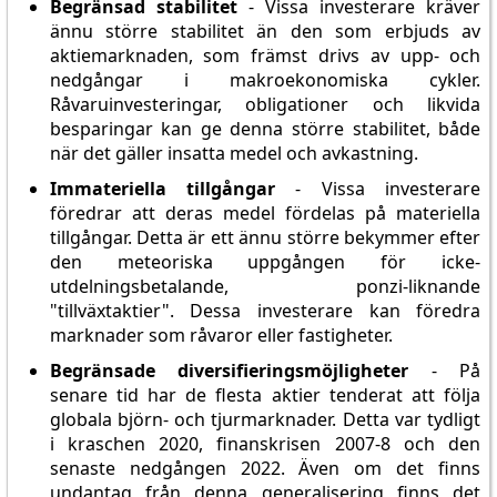
Begränsad stabilitet
- Vissa investerare kräver
ännu större stabilitet än den som erbjuds av
aktiemarknaden, som främst drivs av upp- och
nedgångar i makroekonomiska cykler.
Råvaruinvesteringar, obligationer och likvida
besparingar kan ge denna större stabilitet, både
när det gäller insatta medel och avkastning.
Immateriella tillgångar
- Vissa investerare
föredrar att deras medel fördelas på materiella
tillgångar. Detta är ett ännu större bekymmer efter
den meteoriska uppgången för icke-
utdelningsbetalande, ponzi-liknande
"tillväxtaktier". Dessa investerare kan föredra
marknader som råvaror eller fastigheter.
Begränsade diversifieringsmöjligheter
- På
senare tid har de flesta aktier tenderat att följa
globala björn- och tjurmarknader. Detta var tydligt
i kraschen 2020, finanskrisen 2007-8 och den
senaste nedgången 2022. Även om det finns
undantag från denna generalisering finns det