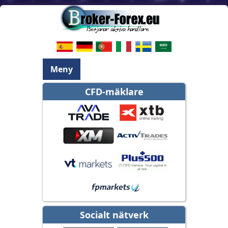
Meny
CFD-mäklare
Socialt nätverk