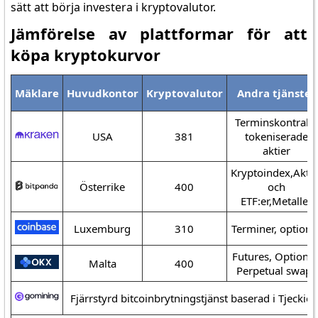
sätt att börja investera i kryptovalutor.
Jämförelse av plattformar för att
köpa kryptokurvor
Mäklare
Huvudkontor
Kryptovalutor
Andra tjänster
Terminskontrakt,
USA
381
tokeniserade
aktier
Kryptoindex,Aktie
Österrike
400
och
ETF:er,Metaller
Luxemburg
310
Terminer, optione
Futures, Optioner
Malta
400
Perpetual swaps
Fjärrstyrd bitcoinbrytningstjänst baserad i Tjeckie