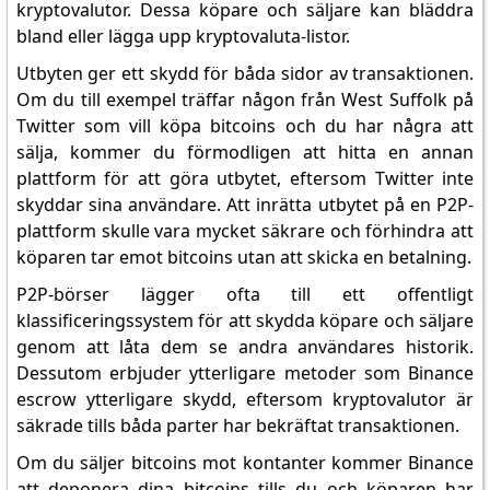
kryptovalutor. Dessa köpare och säljare kan bläddra
bland eller lägga upp kryptovaluta-listor.
Utbyten ger ett skydd för båda sidor av transaktionen.
Om du till exempel träffar någon från West Suffolk på
Twitter som vill köpa bitcoins och du har några att
sälja, kommer du förmodligen att hitta en annan
plattform för att göra utbytet, eftersom Twitter inte
skyddar sina användare. Att inrätta utbytet på en P2P-
plattform skulle vara mycket säkrare och förhindra att
köparen tar emot bitcoins utan att skicka en betalning.
P2P-börser lägger ofta till ett offentligt
klassificeringssystem för att skydda köpare och säljare
genom att låta dem se andra användares historik.
Dessutom erbjuder ytterligare metoder som Binance
escrow ytterligare skydd, eftersom kryptovalutor är
säkrade tills båda parter har bekräftat transaktionen.
Om du säljer bitcoins mot kontanter kommer Binance
att deponera dina bitcoins tills du och köparen har