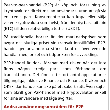
Peer-to-peer-handel (P2P) är köp och försäljning av
kryptovalutor direkt mellan användare, utan att gå via
en tredje part. Konsumenterna kan köpa eller sälja
vilken kryptovaluta som helst, från den dyrbara bitcoin
(BTC) till den relativt billiga tether (USDT).
På traditionella börser är det marknadspriset som
avgör det slutliga priset vid transaktionstillfället. P2P-
handel ger användarna större kontroll över vem de
handlar med, priset och tidpunkten för avveckling.
P2P-handel är dock förenat med risker när det inte
finns någon tredje part som förhandlar om
transaktionen. Det finns ett stort antal applikationer
tillgängliga, inklusive Binance och Binance, Kraken och
OKEx, där handel kan ske på ett säkert sätt. Även sajter
som Skrill gör P2P-handel med kryptovalutor enkelt
för sina användare med låga avgifter.
Andra användningsområden för P2P