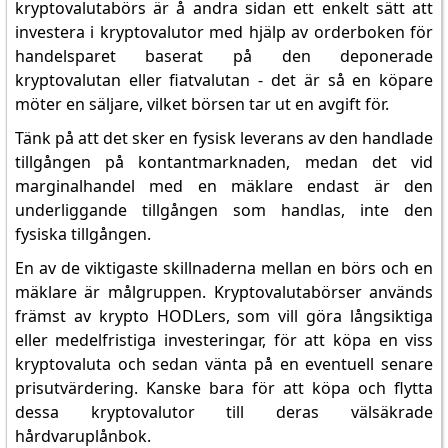
kryptovalutabörs är å andra sidan ett enkelt sätt att
investera i kryptovalutor med hjälp av orderboken för
handelsparet baserat på den deponerade
kryptovalutan eller fiatvalutan - det är så en köpare
möter en säljare, vilket börsen tar ut en avgift för.
Tänk på att det sker en fysisk leverans av den handlade
tillgången på kontantmarknaden, medan det vid
marginalhandel med en mäklare endast är den
underliggande tillgången som handlas, inte den
fysiska tillgången.
En av de viktigaste skillnaderna mellan en börs och en
mäklare är målgruppen. Kryptovalutabörser används
främst av krypto HODLers, som vill göra långsiktiga
eller medelfristiga investeringar, för att köpa en viss
kryptovaluta och sedan vänta på en eventuell senare
prisutvärdering. Kanske bara för att köpa och flytta
dessa kryptovalutor till deras välsäkrade
hårdvaruplånbok.