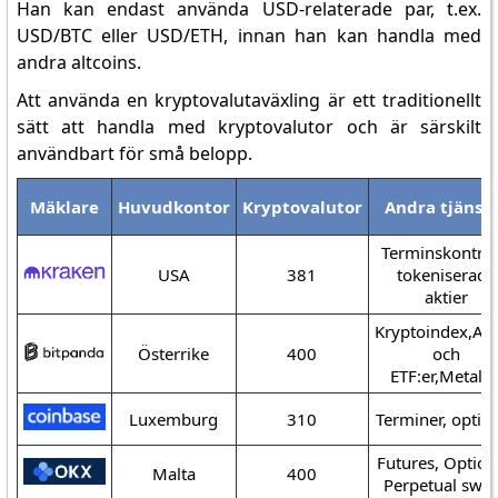
Han kan endast använda USD-relaterade par, t.ex.
USD/BTC eller USD/ETH, innan han kan handla med
andra altcoins.
Att använda en kryptovalutaväxling är ett traditionellt
sätt att handla med kryptovalutor och är särskilt
användbart för små belopp.
Mäklare
Huvudkontor
Kryptovalutor
Andra tjänst
Terminskontrak
USA
381
tokeniserade
aktier
Kryptoindex,Akt
Österrike
400
och
ETF:er,Metalle
Luxemburg
310
Terminer, optio
Futures, Option
Malta
400
Perpetual swa