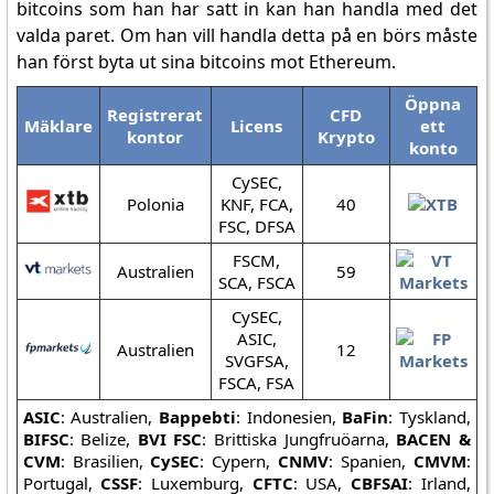
bitcoins som han har satt in kan han handla med det
valda paret. Om han vill handla detta på en börs måste
han först byta ut sina bitcoins mot Ethereum.
Öppna
Registrerat
CFD
Mäklare
Licens
ett
kontor
Krypto
konto
CySEC,
Polonia
KNF, FCA,
40
FSC, DFSA
FSCM,
Australien
59
SCA, FSCA
CySEC,
ASIC,
Australien
12
SVGFSA,
FSCA, FSA
ASIC
: Australien,
Bappebti
: Indonesien,
BaFin
: Tyskland,
BIFSC
: Belize,
BVI FSC
: Brittiska Jungfruöarna,
BACEN &
CVM
: Brasilien,
CySEC
: Cypern,
CNMV
: Spanien,
CMVM
:
Portugal,
CSSF
: Luxemburg,
CFTC
: USA,
CBFSAI
: Irland,