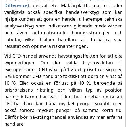
Difference)
, derivat etc. Mäklarplattformar erbjuder
vanligtvis också specifika handelsverktyg som kan
hjälpa kunden att göra en handel, till exempel tekniska
analysverktyg som indikatorer, glidande medelvärden
och även automatiserade handelsstrategier och
robotar, vilket hjälper handlare att förbättra sina
resultat och optimera riskhanteringen.
Vid CFD-handel används hävstångseffekten för att öka
exponeringen. Om den valda kryptovalutan till
exempel har en CFD-växel på 1:2 och priset rör sig med
5 % kommer CFD-handlare faktiskt att göra en vinst på
10 %. Eller också en förlust på 10 %, beroende på
prisrörelsens riktning och vilken typ av position
näringsidkaren har valt. I korthet innebär detta att
CFD-handlare kan tjäna mycket pengar snabbt, men
också förlora mycket pengar på samma korta tid.
Därför bör hävstångshandel användas av mer erfarna
handlare.