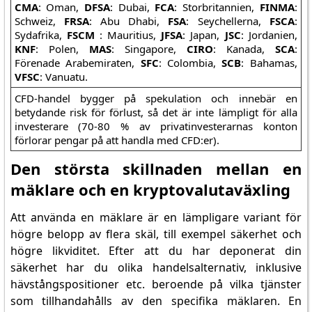
CMA
: Oman,
DFSA
: Dubai,
FCA
: Storbritannien,
FINMA
:
Schweiz,
FRSA
: Abu Dhabi,
FSA
: Seychellerna,
FSCA
:
Sydafrika,
FSCM
: Mauritius,
JFSA
: Japan,
JSC
: Jordanien,
KNF
: Polen,
MAS
: Singapore,
CIRO
: Kanada,
SCA
:
Förenade Arabemiraten,
SFC
: Colombia,
SCB
: Bahamas,
VFSC
: Vanuatu.
CFD-handel bygger på spekulation och innebär en
betydande risk för förlust, så det är inte lämpligt för alla
investerare (70-80 % av privatinvesterarnas konton
förlorar pengar på att handla med CFD:er).
Den största skillnaden mellan en
mäklare och en kryptovalutaväxling
Att använda en mäklare är en lämpligare variant för
högre belopp av flera skäl, till exempel säkerhet och
högre likviditet. Efter att du har deponerat din
säkerhet har du olika handelsalternativ, inklusive
hävstångspositioner etc. beroende på vilka tjänster
som tillhandahålls av den specifika mäklaren. En