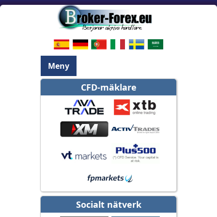
Meny
CFD-mäklare
Socialt nätverk