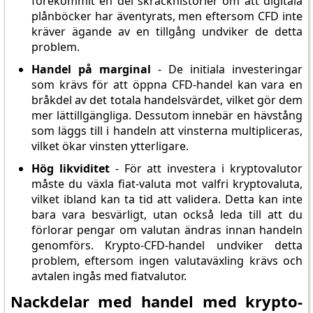
förekommit en del skräckhistorier om att digitala
plånböcker har äventyrats, men eftersom CFD inte
kräver ägande av en tillgång undviker de detta
problem.
Handel på marginal
- De initiala investeringar
som krävs för att öppna CFD-handel kan vara en
bråkdel av det totala handelsvärdet, vilket gör dem
mer lättillgängliga. Dessutom innebär en hävstång
som läggs till i handeln att vinsterna multipliceras,
vilket ökar vinsten ytterligare.
Hög likviditet
- För att investera i kryptovalutor
måste du växla fiat-valuta mot valfri kryptovaluta,
vilket ibland kan ta tid att validera. Detta kan inte
bara vara besvärligt, utan också leda till att du
förlorar pengar om valutan ändras innan handeln
genomförs. Krypto-CFD-handel undviker detta
problem, eftersom ingen valutaväxling krävs och
avtalen ingås med fiatvalutor.
Nackdelar med handel med krypto-