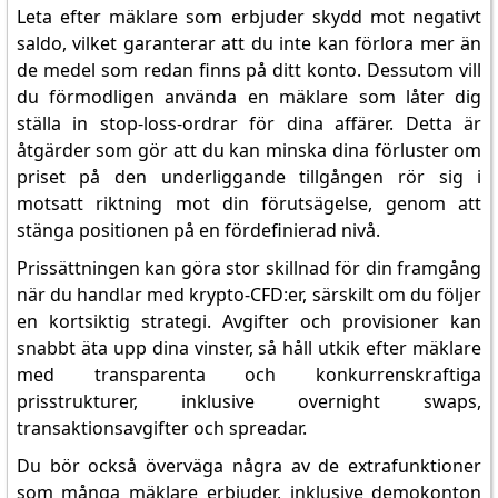
Leta efter mäklare som erbjuder skydd mot negativt
saldo, vilket garanterar att du inte kan förlora mer än
de medel som redan finns på ditt konto. Dessutom vill
du förmodligen använda en mäklare som låter dig
ställa in stop-loss-ordrar för dina affärer. Detta är
åtgärder som gör att du kan minska dina förluster om
priset på den underliggande tillgången rör sig i
motsatt riktning mot din förutsägelse, genom att
stänga positionen på en fördefinierad nivå.
Prissättningen kan göra stor skillnad för din framgång
när du handlar med krypto-CFD:er, särskilt om du följer
en kortsiktig strategi. Avgifter och provisioner kan
snabbt äta upp dina vinster, så håll utkik efter mäklare
med transparenta och konkurrenskraftiga
prisstrukturer, inklusive overnight swaps,
transaktionsavgifter och spreadar.
Du bör också överväga några av de extrafunktioner
som många mäklare erbjuder, inklusive demokonton