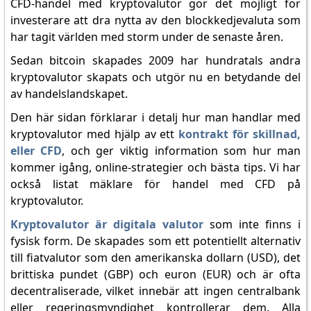
CFD-handel med kryptovalutor gör det möjligt för
investerare att dra nytta av den blockkedjevaluta som
har tagit världen med storm under de senaste åren.
Sedan bitcoin skapades 2009 har hundratals andra
kryptovalutor skapats och utgör nu en betydande del
av handelslandskapet.
Den här sidan förklarar i detalj hur man handlar med
kryptovalutor med hjälp av ett
kontrakt för skillnad,
eller CFD
, och ger viktig information som hur man
kommer igång, online-strategier och bästa tips. Vi har
också listat mäklare för handel med CFD på
kryptovalutor.
Kryptovalutor är digitala valutor
som inte finns i
fysisk form. De skapades som ett potentiellt alternativ
till fiatvalutor som den amerikanska dollarn (USD), det
brittiska pundet (GBP) och euron (EUR) och är ofta
decentraliserade, vilket innebär att ingen centralbank
eller regeringsmyndighet kontrollerar dem. Alla