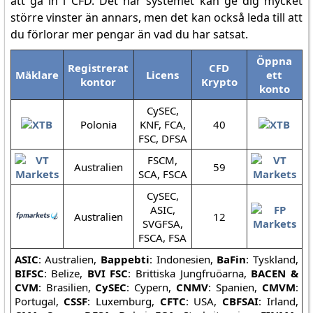
att gå in i CFD. Det här systemet kan ge dig mycket
större vinster än annars, men det kan också leda till att
du förlorar mer pengar än vad du har satsat.
Öppna
Registrerat
CFD
Mäklare
Licens
ett
kontor
Krypto
konto
CySEC,
Polonia
KNF, FCA,
40
FSC, DFSA
FSCM,
Australien
59
SCA, FSCA
CySEC,
ASIC,
Australien
12
SVGFSA,
FSCA, FSA
ASIC
: Australien,
Bappebti
: Indonesien,
BaFin
: Tyskland,
BIFSC
: Belize,
BVI FSC
: Brittiska Jungfruöarna,
BACEN &
CVM
: Brasilien,
CySEC
: Cypern,
CNMV
: Spanien,
CMVM
:
Portugal,
CSSF
: Luxemburg,
CFTC
: USA,
CBFSAI
: Irland,