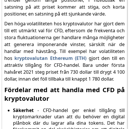
trender genom långa positioner, i huvudsak en
satsning på att priset kommer att stiga, och korta
positioner, en satsning på ett sjunkande värde.
Den höga volatiliteten hos kryptovalutor har gjort dem
till ett utmärkt val för CFD, eftersom de frekventa och
stora fluktuationerna ger handlare många möjligheter
att generera imponerande vinster, särskilt när de
handlar med hävstång. Till exempel har volatiliteten
hos
kryptovalutan Ethereum (ETH)
gjort den till en
attraktiv tillgång för CFD-handel. Bara under första
halvåret 2021 steg priset från 730 dollar till drygt 4 100
dollar, innan det föll tillbaka till knappt 1 780 dollar.
Fördelar med att handla med CFD på
kryptovalutor
Säkerhet
- CFD-handel ger enkel tillgång till
kryptomarknader utan att du behöver en digital
plånbok där du lagrar alla dina tokens. Det har