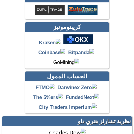
كريبتومونيز
الحساب الممول
نظرية تشارلز هنري داو