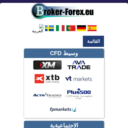
القائمة
وسيط CFD
الاجتماعيةية