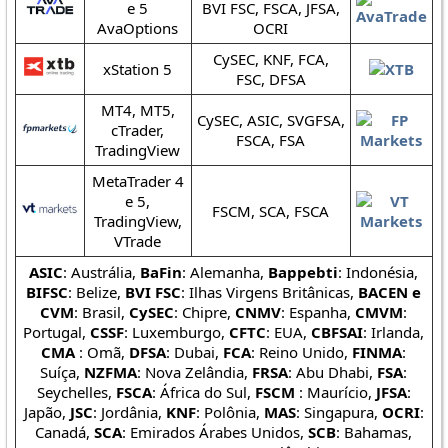
e 5
BVI FSC, FSCA, JFSA,
AvaOptions
OCRI
CySEC, KNF, FCA,
xStation 5
FSC, DFSA
MT4, MT5,
CySEC, ASIC, SVGFSA,
cTrader,
FSCA, FSA
TradingView
MetaTrader 4
e 5,
FSCM, SCA, FSCA
TradingView,
VTrade
ASIC
: Austrália,
BaFin
: Alemanha,
Bappebti
: Indonésia,
BIFSC
: Belize,
BVI FSC
: Ilhas Virgens Britânicas,
BACEN e
CVM
: Brasil,
CySEC
: Chipre,
CNMV
: Espanha,
CMVM
:
Portugal,
CSSF
: Luxemburgo,
CFTC
: EUA,
CBFSAI
: Irlanda,
CMA
: Omã,
DFSA
: Dubai,
FCA
: Reino Unido,
FINMA
:
Suíça,
NZFMA
: Nova Zelândia,
FRSA
: Abu Dhabi,
FSA
:
Seychelles,
FSCA
: África do Sul,
FSCM
: Maurício,
JFSA
:
Japão,
JSC
: Jordânia,
KNF
: Polônia,
MAS
: Singapura,
OCRI
:
Canadá,
SCA
: Emirados Árabes Unidos,
SCB
: Bahamas,