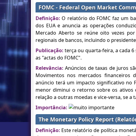
FOMC - Federal Open Market Commit
Definição:
O relatório do FOMC faz um bala
dos EUA e anuncia as operações conduzid
Mercado Aberto se reúne oito vezes po
regionais de bancos, incluindo o president
Publicação:
terça ou quarta-feira, a cada 
as "actas do FOMC".
Relevância:
Anúncios de taxas de juros sã
Movimentos nos mercados financeiros de
anúncio terá um impacto significativo no 
menor diminui o retorno sobre os ativos 
relação a outras moedas e vice-versa, se a 
Importância:
The Monetary Policy Report (Relatór
Definição:
Este relatório de política mone