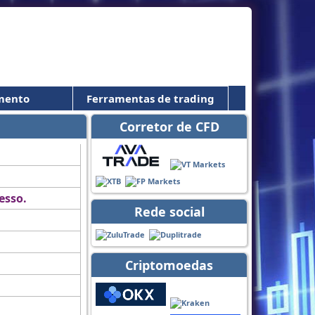
mento
Ferramentas de trading
Corretor de CFD
esso.
Rede social
Criptomoedas