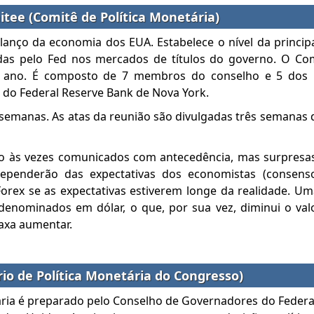
ee (Comitê de Política Monetária)
nço da economia dos EUA. Estabelece o nível da principa
as pelo Fed nos mercados de títulos do governo. O Com
r ano. É composto de 7 membros do conselho e 5 dos 
e do Federal Reserve Bank de Nova York.
6 semanas. As atas da reunião são divulgadas três semanas 
o às vezes comunicados com antecedência, mas surpresas
penderão das expectativas dos economistas (consenso
Forex se as expectativas estiverem longe da realidade. Um
denominados em dólar, o que, por sua vez, diminui o va
taxa aumentar.
io de Política Monetária do Congresso)
tária é preparado pelo Conselho de Governadores do Federa