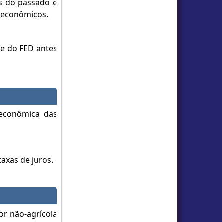
as do passado e
 econômicos.
te do FED antes
 econômica das
taxas de juros.
r não-agrícola