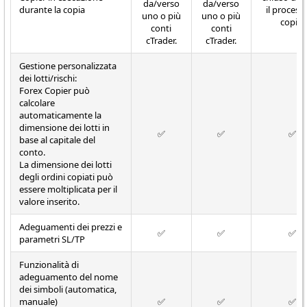
da/verso
da/verso
durante la copia
il process
uno o più
uno o più
copia.
conti
conti
cTrader.
cTrader.
Gestione personalizzata
dei lotti/rischi:
Forex Copier può
calcolare
automaticamente la
dimensione dei lotti in
✅
✅
✅
base al capitale del
conto.
La dimensione dei lotti
degli ordini copiati può
essere moltiplicata per il
valore inserito.
Adeguamenti dei prezzi e
✅
✅
✅
parametri SL/TP
Funzionalità di
adeguamento del nome
dei simboli (automatica,
manuale)
✅
✅
✅