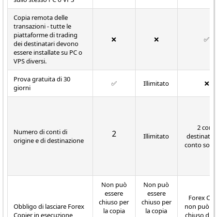
Copia remota delle
transazioni - tutte le
piattaforme di trading
❌
❌
✅
dei destinatari devono
essere installate su PC o
VPS diversi.
Prova gratuita di 30
✅
Illimitato
❌
giorni
2 conti
Numero di conti di
2
Illimitato
destinatari
origine e di destinazione
conto sorg
Non può
Non può
essere
essere
Forex Cop
chiuso per
chiuso per
Obbligo di lasciare Forex
non può es
la copia
la copia
Copier in esecuzione
chiuso dur