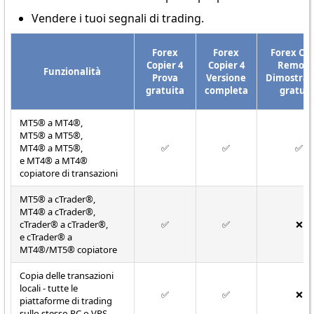
Vendere i tuoi segnali di trading.
Forex
Forex
Forex Cop
Copier 4
Copier 4
Remote
Funzionalità
Prova
Versione
Dimostraz
gratuita
completa
gratuit
MT5® a MT4®,
MT5® a MT5®,
MT4® a MT5®,
✅
✅
✅
e MT4® a MT4®
copiatore di transazioni
MT5® a cTrader®,
MT4® a cTrader®,
cTrader® a cTrader®,
✅
✅
❌
e cTrader® a
MT4®/MT5® copiatore
Copia delle transazioni
locali - tutte le
✅
✅
❌
piattaforme di trading
sullo stesso PC o VPS