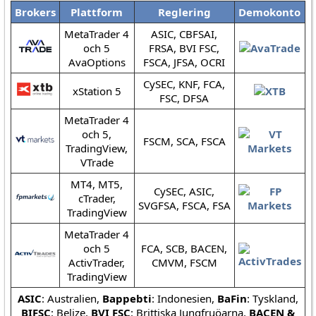
Brokers
Plattform
Reglering
Demokonto
MetaTrader 4
ASIC, CBFSAI,
och 5
FRSA, BVI FSC,
AvaOptions
FSCA, JFSA, OCRI
CySEC, KNF, FCA,
xStation 5
FSC, DFSA
MetaTrader 4
och 5,
FSCM, SCA, FSCA
TradingView,
VTrade
MT4, MT5,
CySEC, ASIC,
cTrader,
SVGFSA, FSCA, FSA
TradingView
MetaTrader 4
och 5
FCA, SCB, BACEN,
ActivTrader,
CMVM, FSCM
TradingView
ASIC
: Australien,
Bappebti
: Indonesien,
BaFin
: Tyskland,
BIFSC
: Belize,
BVI FSC
: Brittiska Jungfruöarna,
BACEN &