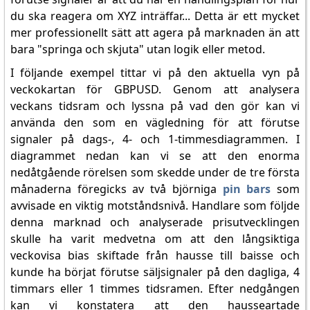
du ska reagera om XYZ inträffar... Detta är ett mycket
mer professionellt sätt att agera på marknaden än att
bara "springa och skjuta" utan logik eller metod.
I följande exempel tittar vi på den aktuella vyn på
veckokartan för GBPUSD. Genom att analysera
veckans tidsram och lyssna på vad den gör kan vi
använda den som en vägledning för att förutse
signaler på dags-, 4- och 1-timmesdiagrammen. I
diagrammet nedan kan vi se att den enorma
nedåtgående rörelsen som skedde under de tre första
månaderna föregicks av två björniga
pin bars
som
avvisade en viktig motståndsnivå. Handlare som följde
denna marknad och analyserade prisutvecklingen
skulle ha varit medvetna om att den långsiktiga
veckovisa bias skiftade från hausse till baisse och
kunde ha börjat förutse säljsignaler på den dagliga, 4
timmars eller 1 timmes tidsramen. Efter nedgången
kan vi konstatera att den hausseartade