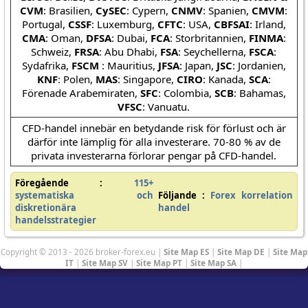
CVM
: Brasilien,
CySEC
: Cypern,
CNMV
: Spanien,
CMVM
:
Portugal,
CSSF
: Luxemburg,
CFTC
: USA,
CBFSAI
: Irland,
CMA
: Oman,
DFSA
: Dubai,
FCA
: Storbritannien,
FINMA
:
Schweiz,
FRSA
: Abu Dhabi,
FSA
: Seychellerna,
FSCA
:
Sydafrika,
FSCM
: Mauritius,
JFSA
: Japan,
JSC
: Jordanien,
KNF
: Polen,
MAS
: Singapore,
CIRO
: Kanada,
SCA
:
Förenade Arabemiraten,
SFC
: Colombia,
SCB
: Bahamas,
VFSC
: Vanuatu.
CFD-handel innebär en betydande risk för förlust och är
därför inte lämplig för alla investerare. 70-80 % av de
privata investerarna förlorar pengar på CFD-handel.
Föregående :
115+
systematiska och
Följande :
Forex korrelation
diskretionära
handel
handelsstrategier
Copyright © 2013 - 2026 broker-forex.eu |
Site Map ES
|
Site Map DE
|
Site Map
IT
|
Site Map SV
|
Site Map PT
|
Site Map SA
|