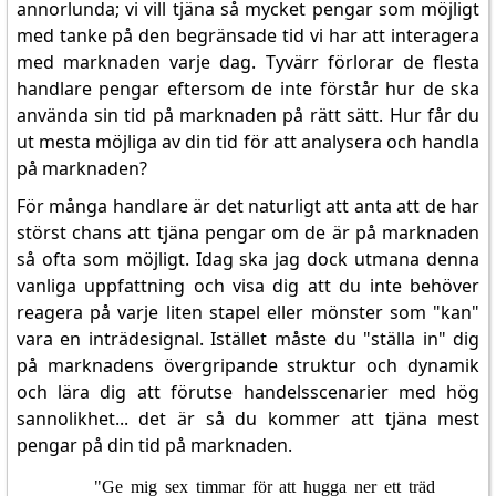
annorlunda; vi vill tjäna så mycket pengar som möjligt
med tanke på den begränsade tid vi har att interagera
med marknaden varje dag. Tyvärr förlorar de flesta
handlare pengar eftersom de inte förstår hur de ska
använda sin tid på marknaden på rätt sätt. Hur får du
ut mesta möjliga av din tid för att analysera och handla
på marknaden?
För många handlare är det naturligt att anta att de har
störst chans att tjäna pengar om de är på marknaden
så ofta som möjligt. Idag ska jag dock utmana denna
vanliga uppfattning och visa dig att du inte behöver
reagera på varje liten stapel eller mönster som "kan"
vara en inträdesignal. Istället måste du "ställa in" dig
på marknadens övergripande struktur och dynamik
och lära dig att förutse handelsscenarier med hög
sannolikhet... det är så du kommer att tjäna mest
pengar på din tid på marknaden.
"Ge mig sex timmar för att hugga ner ett träd