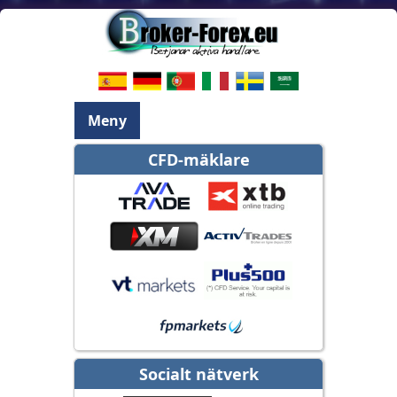
Meny
CFD-mäklare
Socialt nätverk