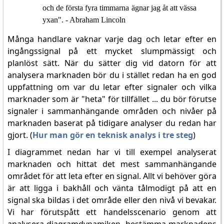
och de första fyra timmarna ägnar jag åt att vässa
yxan". - Abraham Lincoln
Många handlare vaknar varje dag och letar efter en
ingångssignal på ett mycket slumpmässigt och
planlöst sätt. När du sätter dig vid datorn för att
analysera marknaden bör du i stället redan ha en god
uppfattning om var du letar efter signaler och vilka
marknader som är "heta" för tillfället ... du bör förutse
signaler i sammanhängande områden och nivåer på
marknaden baserat på tidigare analyser du redan har
gjort. (
Hur man gör en teknisk analys i tre steg
)
I diagrammet nedan har vi till exempel analyserat
marknaden och hittat det mest sammanhängande
området för att leta efter en signal. Allt vi behöver göra
är att ligga i bakhåll och vänta tålmodigt på att en
signal ska bildas i det område eller den nivå vi bevakar.
Vi har förutspått ett handelsscenario genom att