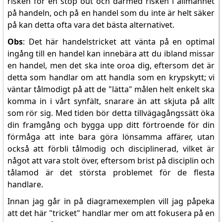
risken för en stop out och därmed risken i allmänhet
på handeln, och på en handel som du inte är helt säker
på kan detta ofta vara det bästa alternativet.
Obs
: Det här handelstricket att vänta på en optimal
ingång till en handel kan innebära att du ibland missar
en handel, men det ska inte oroa dig, eftersom det är
detta som handlar om att handla som en krypskytt; vi
väntar tålmodigt på att de "lätta" målen helt enkelt ska
komma in i vårt synfält, snarare än att skjuta på allt
som rör sig. Med tiden bör detta tillvägagångssätt öka
din framgång och bygga upp ditt förtroende för din
förmåga att inte bara göra lönsamma affärer, utan
också att förbli tålmodig och disciplinerad, vilket är
något att vara stolt över, eftersom brist på disciplin och
tålamod är det största problemet för de flesta
handlare.
Innan jag går in på diagramexemplen vill jag påpeka
att det här "tricket" handlar mer om att fokusera på en