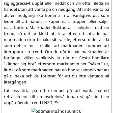
sig aggressivt uppåt eller nedåt och vill ofta inleda en
handel utan att vänta på en nedgång. Att inte vänta på
att en nedgång ska komma in är vanligtvis det som
leder till att handlare köper nära toppen eller säljer
nära botten. Marknader fluktuerar i enlighet med sin
trend, så det är klokt att leta efter ett inträde när
marknaden drar tillbaka sitt värde, eftersom det är då
som det är mest troligt att marknaden kommer att
återuppta sin trend. Om du går in när marknaden är
förlängd, vilket vanligtvis är när de flesta handlare
"känner sig bra" eftersom marknaden ser "säker" ut,
är det då som marknaden har en högre sannolikhet att
gå tillbaka och du förlorar för att du inte väntade på
återgången.
Låt oss titta på ett exempel på att vänta på ett
retracement till en nyckelnivå innan vi går in i en
uppåtgående trend i NZDJPY :