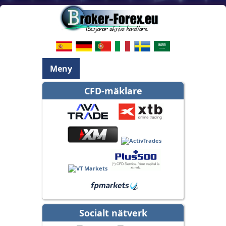
Meny
CFD-mäklare
Socialt nätverk