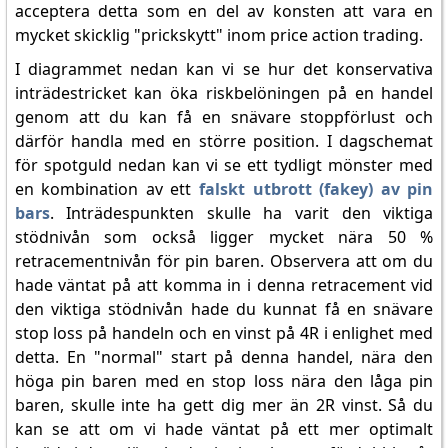
acceptera detta som en del av konsten att vara en
mycket skicklig "prickskytt" inom price action trading.
I diagrammet nedan kan vi se hur det konservativa
inträdestricket kan öka riskbelöningen på en handel
genom att du kan få en snävare stoppförlust och
därför handla med en större position. I dagschemat
för spotguld nedan kan vi se ett tydligt mönster med
en kombination av ett
falskt utbrott (fakey) av pin
bars
. Inträdespunkten skulle ha varit den viktiga
stödnivån som också ligger mycket nära 50 %
retracementnivån för pin baren. Observera att om du
hade väntat på att komma in i denna retracement vid
den viktiga stödnivån hade du kunnat få en snävare
stop loss på handeln och en vinst på 4R i enlighet med
detta. En "normal" start på denna handel, nära den
höga pin baren med en stop loss nära den låga pin
baren, skulle inte ha gett dig mer än 2R vinst. Så du
kan se att om vi hade väntat på ett mer optimalt