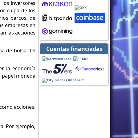
 los inversores
por culpa de los
rios barcos, de
ras empresas en
ían las acciones
Cuentas financiadas
ma de bolsa del
cer la economía
de papel moneda
 como acciones,
ra. Por ejemplo,