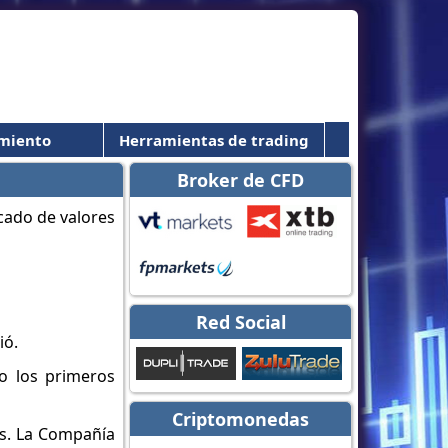
miento
Herramientas de trading
Broker de CFD
Red Social
ió.
ro los primeros
Criptomonedas
es. La Compañía