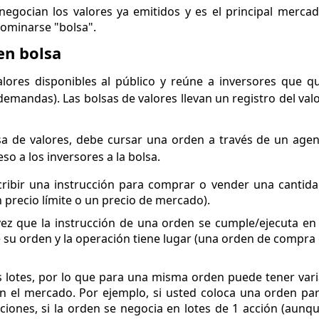
negocian los valores ya emitidos y es el principal merc
nominarse "bolsa".
en bolsa
lores disponibles al público y reúne a inversores que q
emandas). Las bolsas de valores llevan un registro del valor
a de valores, debe cursar una orden a través de un agen
o a los inversores a la bolsa.
scribir una instrucción para comprar o vender una cantida
n precio límite o un precio de mercado).
 vez que la instrucción de una orden se cumple/ejecuta en
e su orden y la operación tiene lugar (una orden de compra
 lotes, por lo que para una misma orden puede tener var
en el mercado. Por ejemplo, si usted coloca una orden p
ciones, si la orden se negocia en lotes de 1 acción (aunq