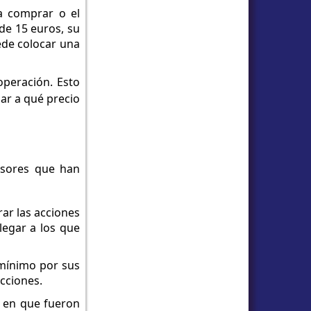
a comprar o el
de 15 euros, su
ede colocar una
operación. Esto
nar a qué precio
ersores que han
rar las acciones
legar a los que
o mínimo por sus
acciones.
n en que fueron