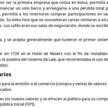
 por ser la primera empresa que cotiza en bolsa, permitía a
 financiar un solo barco y arriesgarse a una pérdida total 
, permitía a los inversores comprar participaciones en va
do. Su éxito hizo que se concedieran cartas similares a ot
jos. Los cafés eran sus salas de negociación, donde se escrib
a, y se acepta generalmente que tuvieron el primer siste
ar en 1724 en el Hotel de Nevers con el fin de restable
as la quiebra del sistema de Law, que recomendaba el uso 
das).
rios
para la emisión o el comercio (compra y venta) de valores
rcados:
en los nuevos valores y se ofrecen al público para su comp
blica inicial (OPI).