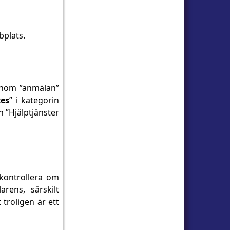
bplats.
genom ”anmälan”
ces
” i kategorin
in ”Hjälptjänster
 kontrollera om
rens, särskilt
troligen är ett