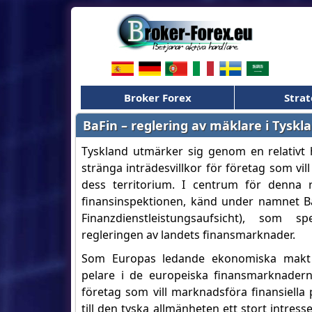
Broker Forex
Strat
BaFin – reglering av mäklare i Tyskl
Tyskland utmärker sig genom en relativt 
stränga inträdesvillkor för företag som vi
dess territorium. I centrum för denna 
finansinspektionen, känd under namnet Ba
Finanzdienstleistungsaufsicht), som s
regleringen av landets finansmarknader.
Som Europas ledande ekonomiska makt 
pelare i de europeiska finansmarknaderna
företag som vill marknadsföra finansiella 
till den tyska allmänheten ett stort intresse