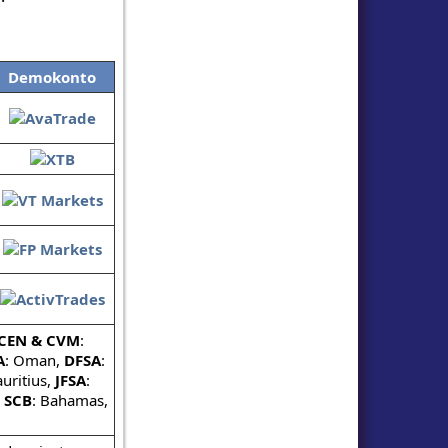
Demokonto
CEN & CVM
:
A
: Oman,
DFSA
:
uritius,
JFSA
:
,
SCB
: Bahamas,