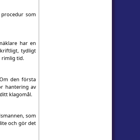
ad procedur som
 mäklare har en
iftligt, tydligt
rimlig tid.
. Om den första
för hantering av
ditt klagomål.
budsmannen, som
lite och gör det