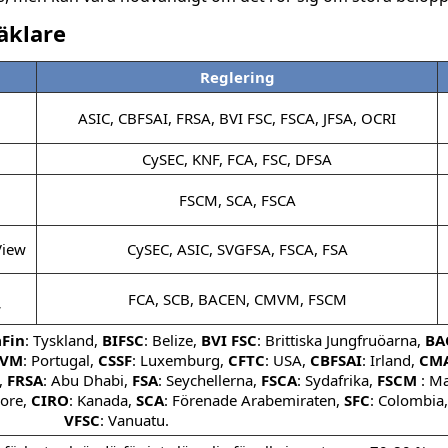
äklare
Reglering
ASIC, CBFSAI, FRSA, BVI FSC, FSCA, JFSA, OCRI
CySEC, KNF, FCA, FSC, DFSA
FSCM, SCA, FSCA
View
CySEC, ASIC, SVGFSA, FSCA, FSA
FCA, SCB, BACEN, CMVM, FSCM
w
Fin
: Tyskland,
BIFSC
: Belize,
BVI FSC
: Brittiska Jungfruöarna,
BA
VM
: Portugal,
CSSF
: Luxemburg,
CFTC
: USA,
CBFSAI
: Irland,
CM
,
FRSA
: Abu Dhabi,
FSA
: Seychellerna,
FSCA
: Sydafrika,
FSCM
: Ma
pore,
CIRO
: Kanada,
SCA
: Förenade Arabemiraten,
SFC
: Colombia
VFSC
: Vanuatu.