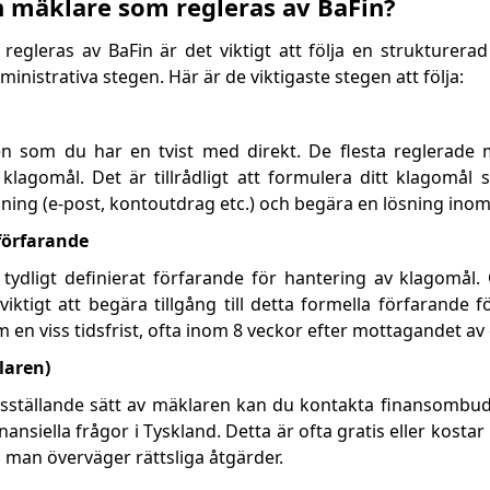
n mäklare som regleras av BaFin?
regleras av BaFin är det viktigt att följa en strukturer
nistrativa stegen. Här är de viktigaste stegen att följa:
en som du har en tvist med direkt. De flesta reglerade
lagomål. Det är tillrådligt att formulera ditt klagomål skr
sning (e-post, kontoutdrag etc.) och begära en lösning inom 
förfarande
 tydligt definierat förfarande för hantering av klagomål
viktigt att begära tillgång till detta formella förfarande 
 en viss tidsfrist, ofta inom 8 veckor efter mottagandet av 
laren)
redsställande sätt av mäklaren kan du kontakta finansom
nansiella frågor i Tyskland. Detta är ofta gratis eller kostar 
n man överväger rättsliga åtgärder.