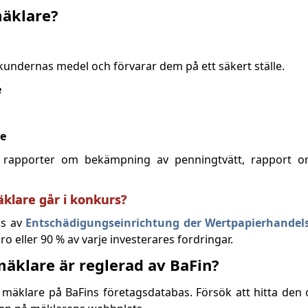
mäklare?
undernas medel och förvarar dem på ett säkert ställe.
e
re
er, rapporter om bekämpning av penningtvätt, rapport om
klare går i konkurs?
as av
Entschädigungseinrichtung der Wertpapierhande
ro eller 90 % av varje investerares fordringar.
äklare är reglerad av BaFin?
ad mäklare på BaFins företagsdatabas. Försök att hitta den 