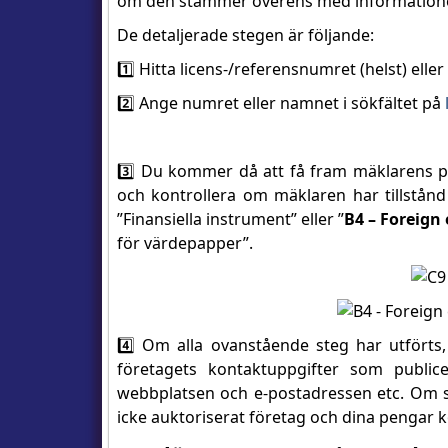
om den stämmer överens med informatione
De detaljerade stegen är följande:
1️⃣ Hitta licens-/referensnumret (helst) el
2️⃣ Ange numret eller namnet i sökfältet på
3️⃣ Du kommer då att få fram mäklarens pr
och kontrollera om mäklaren har tillstånd a
”Finansiella instrument” eller ”
B4 – Foreign
för värdepapper”.
4️⃣ Om alla ovanstående steg har utförts,
företagets kontaktuppgifter som publi
webbplatsen och e-postadressen etc. Om så 
icke auktoriserat företag och dina pengar k