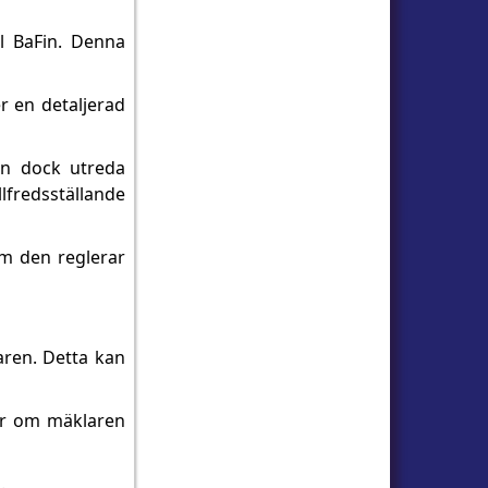
ll BaFin. Denna
er en detaljerad
kan dock utreda
llfredsställande
som den reglerar
aren. Detta kan
ter om mäklaren
.