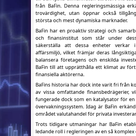
från BaFin. Denna regleringsmässiga er
trovärdighet, utan öppnar också tillgån
största och mest dynamiska marknader.
BaFin har en proaktiv strategi och samar
och finansinstitut som står under dess
säkerställa att dessa enheter verkar
affärsmiljö, vilket främjar deras långsikt
balansera företagens och enskilda invest
BaFin till att upprätthålla ett klimat av 
finansiella aktörerna.
BaFins historia har dock inte varit fri från 
av vissa omfattande finansbedrägerier, vi
fungerade dock som en katalysator för en 
övervakningssystem. Idag är BaFin erkänd 
området valutahandel för privata investerar
Trots tidigare utmaningar har BaFin etable
ledande roll i regleringen av en så komple