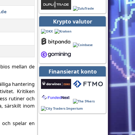
.de
Krypto valutor
mbios mellan de
Finansierat konto
älliga hantering
vitet. Kritiken
ess rutiner och
, särskilt inom
d och spelar en