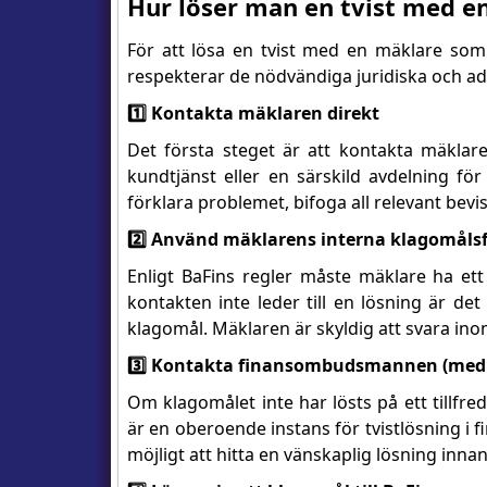
Hur löser man en tvist med e
För att lösa en tvist med en mäklare som 
respekterar de nödvändiga juridiska och admi
1️⃣ Kontakta mäklaren direkt
Det första steget är att kontakta mäklar
kundtjänst eller en särskild avdelning för k
förklara problemet, bifoga all relevant bevi
2️⃣ Använd mäklarens interna klagomåls
Enligt BaFins regler måste mäklare ha ett
kontakten inte leder till en lösning är det 
klagomål. Mäklaren är skyldig att svara inom
3️⃣ Kontakta finansombudsmannen (med
Om klagomålet inte har lösts på ett tillf
är en oberoende instans för tvistlösning i fi
möjligt att hitta en vänskaplig lösning inna