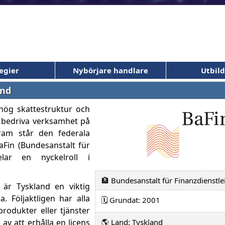
egier
Nybörjare handlare
Utbil
and
hög skattestruktur och
ll bedriva verksamhet på
ram står den federala
Fin (Bundesanstalt für
pelar en nyckelroll i
🏦 Bundesanstalt für Finanzdienstle
är Tyskland en viktig
. Följaktligen har alla
🗓️ Grundat: 2001
produkter eller tjänster
 av att erhålla en licens
🌎 Land: Tyskland