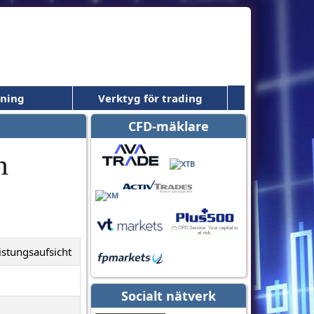
dning
Verktyg för trading
CFD-mäklare
istungsaufsicht
Socialt nätverk