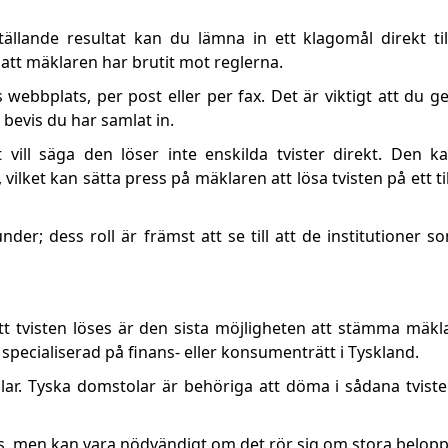
ställande resultat kan du lämna in ett klagomål direkt ti
tt mäklaren har brutit mot reglerna.
webbplats, per post eller per fax. Det är viktigt att du g
 bevis du har samlat in.
vill säga den löser inte enskilda tvister direkt. Den 
lket kan sätta press på mäklaren att lösa tvisten på ett ti
kunder; dess roll är främst att se till att de institutioner 
att tvisten löses är den sista möjligheten att stämma mäkl
specialiserad på finans- eller konsumenträtt i Tyskland.
olar. Tyska domstolar är behöriga att döma i sådana tvis
s, men kan vara nödvändigt om det rör sig om stora belopp