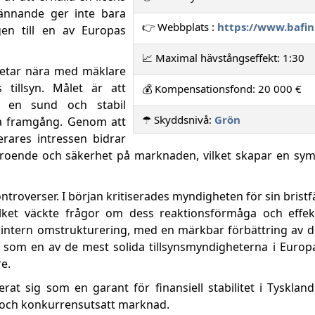
kännande ger inte bara
👉 Webbplats :
https://www.bafin
gen till en av Europas
📈 Maximal hävstångseffekt: 1:30
betar nära med mäklare
 tillsyn. Målet är att
💰 Kompensationsfond: 20 000 €
 i en sund och stabil
☂️ Skyddsnivå:
Grön
iga framgång. Genom att
erares intressen bidrar
förtroende och säkerhet på marknaden, vilket skapar en sy
kontroverser. I början kritiserades myndigheten för sin bristf
lket väckte frågor om dess reaktionsförmåga och effekti
intern omstrukturering, med en märkbar förbättring av d
som en av de mest solida tillsynsmyndigheterna i Europa
e.
rat sig som en garant för finansiell stabilitet i Tysklan
x och konkurrensutsatt marknad.