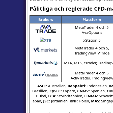
Pålitliga och reglerade CFD-m
Brokers
Plattform
MetaTrader 4 och 5
AvaOptions
xStation 5
MetaTrader 4 och 5,
TradingView, VTrade
MT4, MT5, cTrader, Trading
MetaTrader 4 och 5
ActivTrader, TradingVie
ASIC
: Australien,
Bappebti
: Indonesien,
Ba
Brasilien,
CySEC
: Cypern,
CNMV
: Spanien,
CM
Dubai,
FCA
: Storbritannien,
FINMA
: Schweiz
Japan,
JSC
: Jordanien,
KNF
: Polen,
MAS
: Singa