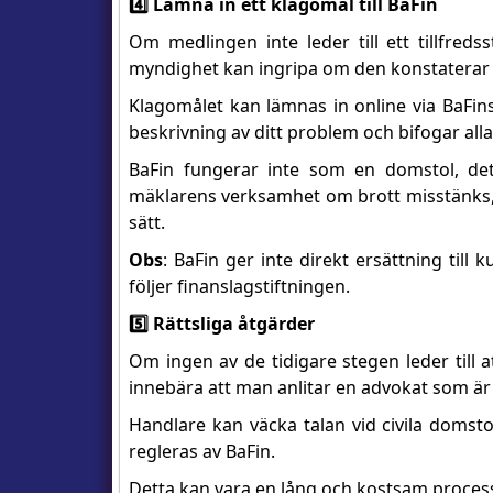
4️⃣ Lämna in ett klagomål till BaFin
Om medlingen inte leder till ett tillfreds
myndighet kan ingripa om den konstaterar a
Klagomålet kan lämnas in online via BaFins 
beskrivning av ditt problem och bifogar alla
BaFin fungerar inte som en domstol, det 
mäklarens verksamhet om brott misstänks, vi
sätt.
Obs
: BaFin ger inte direkt ersättning till 
följer finanslagstiftningen.
5️⃣ Rättsliga åtgärder
Om ingen av de tidigare stegen leder till 
innebära att man anlitar en advokat som är 
Handlare kan väcka talan vid civila domst
regleras av BaFin.
Detta kan vara en lång och kostsam proces