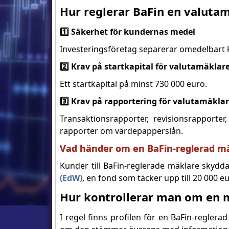
Hur reglerar BaFin en valuta
1️⃣ Säkerhet för kundernas medel
Investeringsföretag separerar omedelbart k
2️⃣ Krav på startkapital för valutamäklar
Ett startkapital på minst 730 000 euro.
3️⃣ Krav på rapportering för valutamäkla
Transaktionsrapporter, revisionsrapport
rapporter om värdepapperslån.
Vad händer om en BaFin-reglerad mä
Kunder till BaFin-reglerade mäklare skydd
(EdW)
, en fond som täcker upp till 20 000 eu
Hur kontrollerar man om en m
I regel finns profilen för en BaFin-regler