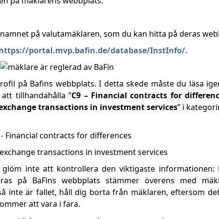
n på mäklarens webbplats.
ler namnet på valutamäklaren, som du kan hitta på deras web
https://portal.mvp.bafin.de/database/InstInfo/
.
ofil på Bafins webbplats. I detta skede måste du läsa i
tt tillhandahålla ”
C9 – Financial contracts for differen
 exchange transactions in investment services
” i kategor
 glöm inte att kontrollera den viktigaste informationen:
ceras på BaFins webbplats stämmer överens med mäkla
inte är fallet, håll dig borta från mäklaren, eftersom det 
ommer att vara i fara.