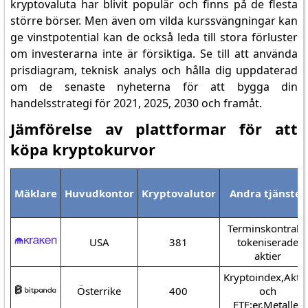
kryptovaluta har blivit populär och finns på de flesta
större börser. Men även om vilda kurssvängningar kan
ge vinstpotential kan de också leda till stora förluster
om investerarna inte är försiktiga. Se till att använda
prisdiagram, teknisk analys och hålla dig uppdaterad
om de senaste nyheterna för att bygga din
handelsstrategi för 2021, 2025, 2030 och framåt.
Jämförelse av plattformar för att
köpa kryptokurvor
Mäklare
Huvudkontor
Kryptovalutor
Andra tjänster
Terminskontrakt,
USA
381
tokeniserade
aktier
Kryptoindex,Aktie
Österrike
400
och
ETF:er,Metaller