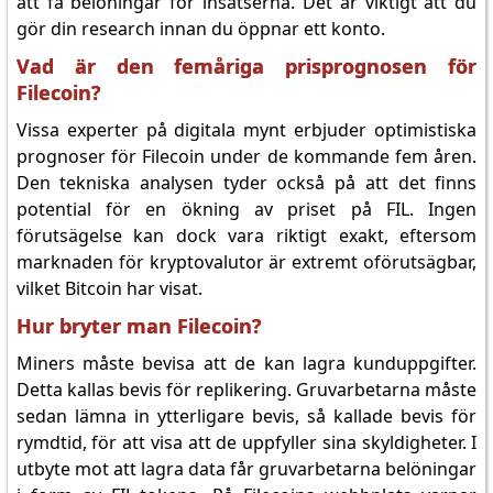
att få belöningar för insatserna. Det är viktigt att du
gör din research innan du öppnar ett konto.
Vad är den femåriga prisprognosen för
Filecoin?
Vissa experter på digitala mynt erbjuder optimistiska
prognoser för Filecoin under de kommande fem åren.
Den tekniska analysen tyder också på att det finns
potential för en ökning av priset på FIL. Ingen
förutsägelse kan dock vara riktigt exakt, eftersom
marknaden för kryptovalutor är extremt oförutsägbar,
vilket Bitcoin har visat.
Hur bryter man Filecoin?
Miners måste bevisa att de kan lagra kunduppgifter.
Detta kallas bevis för replikering. Gruvarbetarna måste
sedan lämna in ytterligare bevis, så kallade bevis för
rymdtid, för att visa att de uppfyller sina skyldigheter. I
utbyte mot att lagra data får gruvarbetarna belöningar