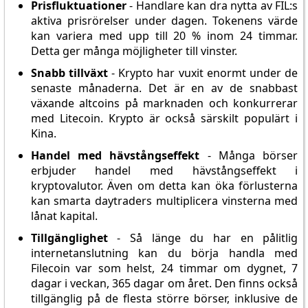
Prisfluktuationer
- Handlare kan dra nytta av FIL:s
aktiva prisrörelser under dagen. Tokenens värde
kan variera med upp till 20 % inom 24 timmar.
Detta ger många möjligheter till vinster.
Snabb tillväxt
- Krypto har vuxit enormt under de
senaste månaderna. Det är en av de snabbast
växande altcoins på marknaden och konkurrerar
med Litecoin. Krypto är också särskilt populärt i
Kina.
Handel med hävstångseffekt
- Många börser
erbjuder handel med hävstångseffekt i
kryptovalutor. Även om detta kan öka förlusterna
kan smarta daytraders multiplicera vinsterna med
lånat kapital.
Tillgänglighet
- Så länge du har en pålitlig
internetanslutning kan du börja handla med
Filecoin var som helst, 24 timmar om dygnet, 7
dagar i veckan, 365 dagar om året. Den finns också
tillgänglig på de flesta större börser, inklusive de