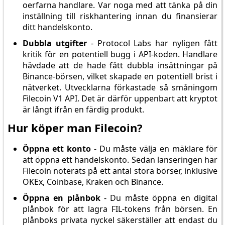
oerfarna handlare. Var noga med att tänka på din
inställning till riskhantering innan du finansierar
ditt handelskonto.
Dubbla utgifter
- Protocol Labs har nyligen fått
kritik för en potentiell bugg i API-koden. Handlare
hävdade att de hade fått dubbla insättningar på
Binance-börsen, vilket skapade en potentiell brist i
nätverket. Utvecklarna förkastade så småningom
Filecoin V1 API. Det är därför uppenbart att kryptot
är långt ifrån en färdig produkt.
Hur köper man Filecoin?
Öppna ett konto
- Du måste välja en mäklare för
att öppna ett handelskonto. Sedan lanseringen har
Filecoin noterats på ett antal stora börser, inklusive
OKEx, Coinbase, Kraken och Binance.
Öppna en plånbok
- Du måste öppna en digital
plånbok för att lagra FIL-tokens från börsen. En
plånboks privata nyckel säkerställer att endast du