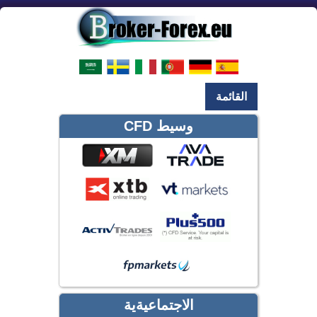
القائمة
وسيط CFD
الاجتماعيةية