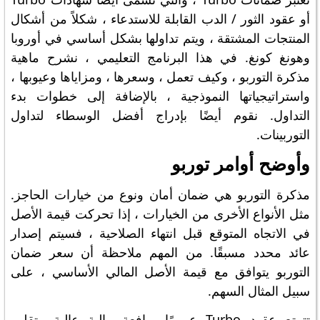
أو عقود الثور / الدب القابلة للاستدعاء ، شكلاً من أشكال
المنتجات المشتقة ، ويتم تداولها بشكل أساسي في أوروبا
وهونغ كونغ. في هذا البرنامج التعليمي ، نشرح ماهية
مذكرة التوربو ، وكيف تعمل ، وسعرها ، ومزاياها وعيوبها ،
واستراتيجياتها النموذجية ، بالإضافة إلى خطوات بدء
التداول. نقوم أيضًا بإدراج أفضل الوسطاء لتداول
التوربينات.
وأوضح أوامر توربو
مذكرة التوربو هي ضمان أمان ونوع من خيارات الحاجز.
مثل الأنواع الأخرى من الخيارات ، إذا تحركت قيمة الأصل
في الاتجاه المتوقع قبل انتهاء الصلاحية ، فسيتم إصدار
عائد محدد مسبقًا. من المهم ملاحظة أن سعر ضمان
التوربو يتوافق مع قيمة الأصل المالي الأساسي ، على
سبيل المثال السهم.
تتمتع عقود Turbo عمومًا برافعة مالية عالية وتقلب