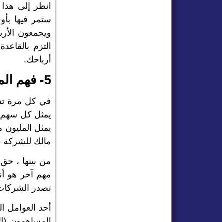
انظر إلى هذا
ستمر فيها بأو
ويجمعون الأرب
التزم بالقاعد
أرباحك.
5- فهم المبادئ الأساسية للعمل
في كل مرة تشت
يمثل كل سهم ح
مالك للشركة ،
من بينها ، حق
مهم آخر هو أن
تصدر الشركات أ
أحد العوامل ا
المساهمون (ال