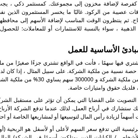
 كفرصة لإضافة مخزون إلى مجموعتك. كمستثمر ذكي ، يجب 
قات عصيبة من الركود. غالبًا ما يخسر المستثمرون الذين ن
اح. ثم ينتظرون الوقت المناسب لإضافة الأسهم إلى محافظهم 
ة الذهبية ، سواء بالنسبة للاستثمارات أو للمعاملات: للحص
ري فيها سهمًا ، فأنت في الواقع تشتري جزءًا صغيرًا من ملك
صة نسبية من ملكية الشركة. على سبيل المثال ، إذا كان لدى
يمثل المليون من ملكية الشركة 
 فلديك حقوق وامتيازات خاصة.
 التصويت على القضايا التي يمكن أن تؤثر على مستقبل الش
ك ستشارك في أرباح العمل. لذلك عندما تدفع الشركة الأرب
سهماً لزيادة رأس المال لتوسيعها أو لمشاريعها الخاصة أو احتيا
لرئيسية التي تدفع سعر السهم لأعلى أو لأسفل هو الربحية (
أشخاص / الكيانات الذين يمتلكون أسهمًا في الشركة) المال