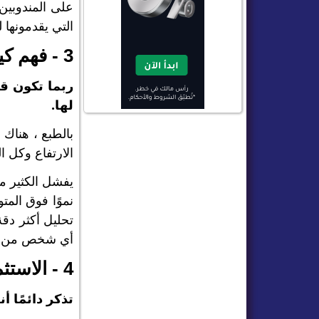
على المندوبين 
التي يقدمونها ل
3 - فهم كيفية عمل توقعات السوق
ربما تكون ق
لها.
بالطبع ، هناك
الارتفاع وكل ا
يفشل الكثير من
نموًا فوق الم
تحليل أكثر دق
أي شخص من تح
4 - الاستثمار ليس تجارة
تذكر دائمًا 