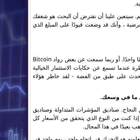
ة.
. سيتعين علينا أن نفترض أن البحث هو شغفك
رضية ، وأنك قد وضعت قيودًا على المبلغ الذي
د تشعر ببعض الغيرة عندما ترى أسهم بعض الشركات ترتفع ولم تشتري سهمًا واحدًا. أو ربما سمعت عن بعض رواد Bitcoin
ة عندما تسمع عن حكايات الاستثمار الخيالية
تحدث على طبق من الفضة - لقد خاطر هؤلاء
ل ما في وسعك.
النجاح. صناديق المؤشرات المتداولة وصناديق
إذا كنت من النوع الذي يتحقق من الأسعار كل
ب بعيدًا في هذا المجال.
علونه هو التحرك في اتجاه واحد ، يوم واحد في