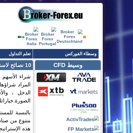
وسطاء الفوركس
تعلم التداول
وسيط CFD
10 نصائح لاستثمار ناجح في سوق الأسهم
شراء الأسهم 
المراد شراؤها 
الدخل ، والأ
الصورة.خياراتك. فيما يلي 10 نصائح مه
بالنسبة للمست
متنوع من صناد
هذه الإستراتيج