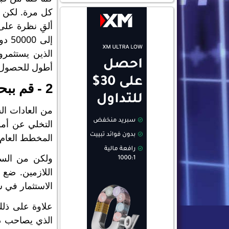
كل مرة. لكن خل
الذين يستثمرو
أطول للحصول ع
2 - قم ببحثك
من العادات ال
التخلي عن أمو
المخطط العام ل
ولكن من السهل
اللازمين. ضع 
الاستثمار في س
علاوة على ذلك
الذي يصاحب ذل