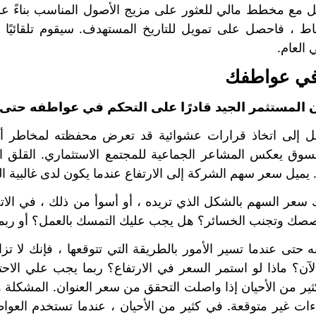
ل مع مخطط مالي للعثور على مزيج الأصول المناسب بناءً 
ط ، فاحصل على تمويل للتاريخ المستهدف. سيقوم تلقائيًا بتو
العام.
 المستثمر الجيد قادرًا على التحكم في عواطفه حتى 
ميل إلى اتخاذ قرارات عشوائية قد تعرض محفظته لمخاطر 
سوق يعكس المشاعر الجماعية للمجتمع الاستثماري. القلق ا
ميل سعر سهم الشركة إلى الارتفاع عندما يكون لدى غالبية ال
ك سعر السهم بالشكل الذي تريده ، أو أسوأ من ذلك ، في الا
صصك وتجنب الخسائر؟ هل يجب عليك التمسك بالعمل؟ أو ربما
حتى عندما تسير الأمور بالطريقة التي تتوقعها ، فإنك لا تز
لآن؟ ماذا لو استمر السعر في الارتفاع؟ ربما يجب علي الاح
ر من الأحيان إذا واصلت التحقق من سعر العنوان. المشكلة ه
اءات غير متوقعة. في كثير من الأحيان ، عندما تستخدم العو