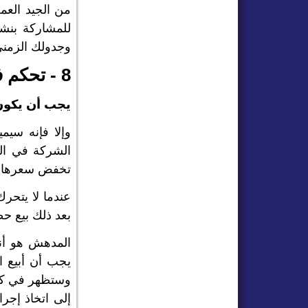
من الجيد العم
للمشاركة بنشا
وجدولك الزمني 
8 - تحكم في عواطفك
يجب أن يكون
وإلا فإنه سي
الشركة في ال
تخفض سعرها. ي
عندما لا يتحر
بعد ذلك بيع ح
المدهش هو أنه 
يجب أن أبيع ا
وستظهر في كثي
إلى اتخاذ إجر