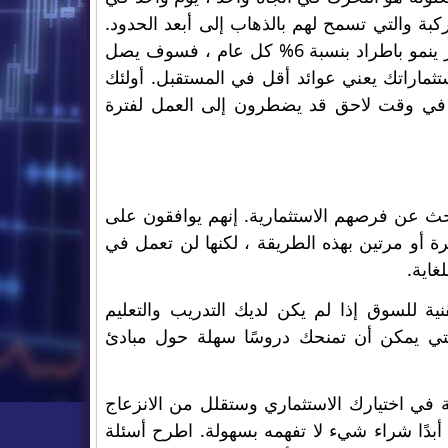
كبة والتي تسمح لهم بالذهاب إلى أبعد الحدود.
ألقِ نظرة على هذا: إذا كان لديك 5000 دولار اليوم تضعها في صندوق مؤشر ينمو باطراد بنسبة 6% كل عام ، فسوف يصل
 بتحسين استثماراتك يعني عوائد أقل في المستقبل. أولئك
رون في وقت لاحق قد يضطرون إلى العمل لفترة
حث عن فرصهم الاستثمارية. إنهم يوافقون على
ة أو مرتين بهذه الطريقة ، لكنها لن تعمل في
غاية.
ية للسوق إذا لم يكن لديك التدريب والتعليم
والتي يمكن أن تمنحك دروسًا سهلة حول مبادئ
 في اختيارك الاستثماري وستقلل من الانزعاج
أبدًا شراء شيء لا تفهمه بسهولة. اطرح أسئلة