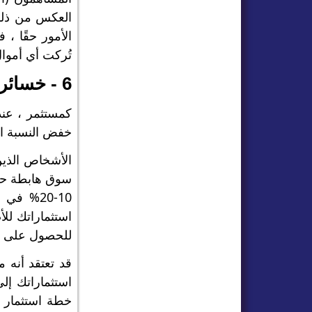
العكس من ذلك 
الأمور حقًا ،
تُركت أي أموال
6 - خسائر؟ افحص محفظتك ولا داعي للذعر
كمستثمر ، عند
خفض النسبة الم
الأشخاص الذين
10-20% 
استثماراتك لل
للحصول على ما
قد تعتقد أنه 
استثماراتك إل
خطة استثمار ط