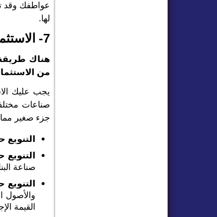
عواطفك وقد تج
لها.
7- الاستثمار في عدة أنواع من الاستثمارات
هناك طريقة 
من الاستثمار
يجب عليك الاس
صناعات مختلفة
جزء صغير مماث
التنويع 
التنويع 
صناعة البن
التنويع 
والأصول ا
القيمة الإ