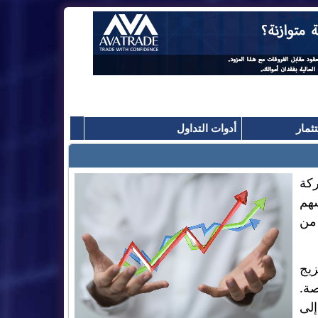
ثمار
أدوات التداول
كة
سهم
من
زيج
صة.
إلى