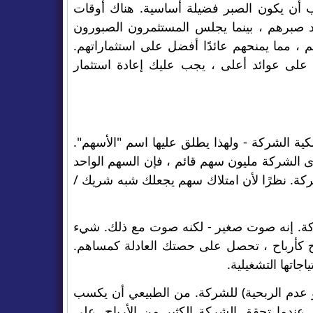
أن يكون الصبر فضيلة أساسية. هناك أوقات
فد صبرهم ، بينما يجلس المستثمرون الصبورون
، مما يمنحهم عائدًا أفضل على استثماراتهم.
ول على عوائد أعلى ، يجب عليك إعادة استثمار
ية الشركة - ولهذا يطلق عليها اسم "الأسهم".
 الشركة مليون سهم قائم ، فإن السهم الواحد
و 300000 سهم يساوي 30% من ملكية الشركة. نظرًا لأن امتلاك سهم يجعلك شبه شريك /
ركة. إنه صوت صغير - لكنه صوت مع ذلك. شيء
اح كأرباح ، تحصل على حصتك العادلة كمساهم.
جاتها التشغيلية.
أو عدم الربحية) للشركة. من الطبيعي أن يكسب
 عندما تحقق الشركة الكثير من الأرباح. على