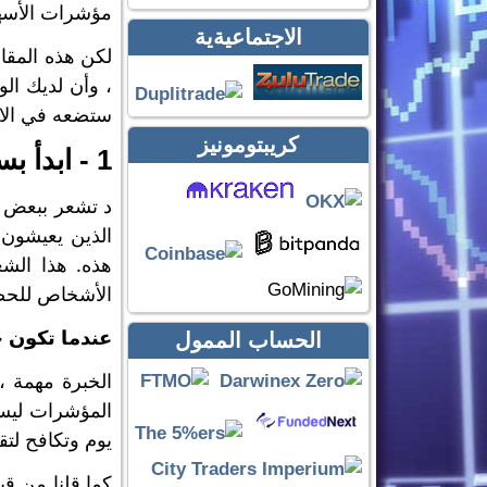
مؤشرات الأسهم 
الاجتماعيةية
لكن هذه المقا
، وأن لديك ال
ستضعه في الاع
كريبتومونيز
1 - ابدأ بسيطًا وابدأ مبكرًا
الذين يعيشون 
هذه. هذا الش
الأشخاص للحص
عندما تكون 
الحساب الممول
الخبرة مهمة ،
المؤشرات ليست
يوم وتكافح لتق
كما قلنا من قب