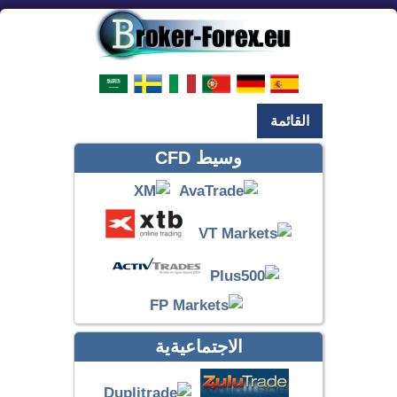
القائمة
وسيط CFD
الاجتماعيةية