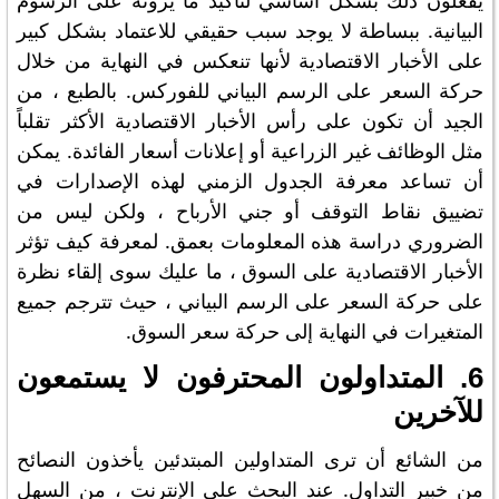
يفعلون ذلك بشكل أساسي لتأكيد ما يرونه على الرسوم
البيانية. ببساطة لا يوجد سبب حقيقي للاعتماد بشكل كبير
على الأخبار الاقتصادية لأنها تنعكس في النهاية من خلال
حركة السعر على الرسم البياني للفوركس. بالطبع ، من
الجيد أن تكون على رأس الأخبار الاقتصادية الأكثر تقلباً
مثل الوظائف غير الزراعية أو إعلانات أسعار الفائدة. يمكن
أن تساعد معرفة الجدول الزمني لهذه الإصدارات في
تضييق نقاط التوقف أو جني الأرباح ، ولكن ليس من
الضروري دراسة هذه المعلومات بعمق. لمعرفة كيف تؤثر
الأخبار الاقتصادية على السوق ، ما عليك سوى إلقاء نظرة
على حركة السعر على الرسم البياني ، حيث تترجم جميع
المتغيرات في النهاية إلى حركة سعر السوق.
6. المتداولون المحترفون لا يستمعون
للآخرين
من الشائع أن ترى المتداولين المبتدئين يأخذون النصائح
من خبير التداول. عند البحث على الإنترنت ، من السهل