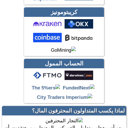
كريبتومونيز
الحساب الممول
لماذا يكسب المتداولون المحترفون المال؟
يبدو أن معظم متداولي الفوركس المضطربين يعتقدون أن