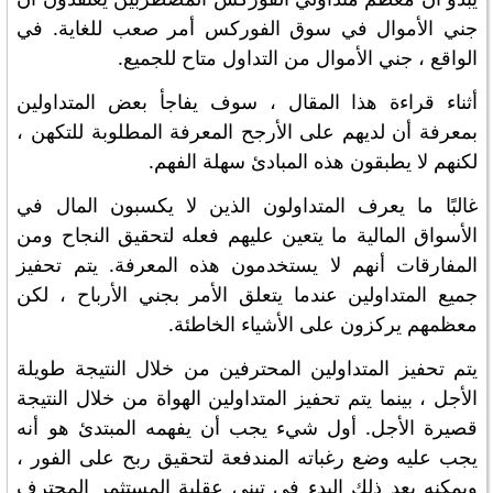
جني الأموال في سوق الفوركس أمر صعب للغاية. في
الواقع ، جني الأموال من التداول متاح للجميع.
أثناء قراءة هذا المقال ، سوف يفاجأ بعض المتداولين
بمعرفة أن لديهم على الأرجح المعرفة المطلوبة للتكهن ،
لكنهم لا يطبقون هذه المبادئ سهلة الفهم.
غالبًا ما يعرف المتداولون الذين لا يكسبون المال في
الأسواق المالية ما يتعين عليهم فعله لتحقيق النجاح ومن
المفارقات أنهم لا يستخدمون هذه المعرفة. يتم تحفيز
جميع المتداولين عندما يتعلق الأمر بجني الأرباح ، لكن
معظمهم يركزون على الأشياء الخاطئة.
يتم تحفيز المتداولين المحترفين من خلال النتيجة طويلة
الأجل ، بينما يتم تحفيز المتداولين الهواة من خلال النتيجة
قصيرة الأجل. أول شيء يجب أن يفهمه المبتدئ هو أنه
يجب عليه وضع رغباته المندفعة لتحقيق ربح على الفور ،
ويمكنه بعد ذلك البدء في تبني عقلية المستثمر المحترف