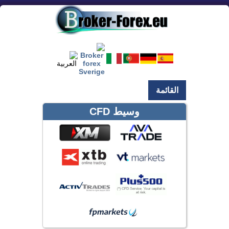
القائمة
وسيط CFD