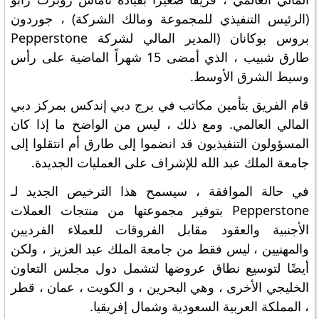
(الرئيس التنفيذي للمجموعة ومالك الشركة) ، جوردون
بروس بوكانان (المدير المالي لشركة Pepperstone
طارق شبيب ، الذي أمضى 15 شهراً الماضية على رأس
وسيط الشرق الأوسط.
قام الفريق بتأمين مكاتب في برج دبي إندكس بمركز دبي
المالي العالمي. ومع ذلك ، ليس من الواضح ما إذا كان
المسؤولون التنفيذيون قد انضموا إلى طارق أم انتقلوا إلى
جامعة الملك عبد الله للإشراف على العمليات الجديدة.
في حالة الموافقة ، سيسمح هذا الترخيص الجديد لـ
Pepperstone بتوفير مجموعتها من منتجات العملات
الأجنبية والعقود مقابل الفروقات للعملاء الفرديين
والمهنيين ، ليس فقط من جامعة الملك عبد العزيز ، ولكن
أيضًا لتوسيع نطاق عروضها لتشمل دول مجلس التعاون
الخليجي الأخرى ، وهي البحرين ، و الكويت ، عمان ، قطر
، المملكة العربية السعودية وشمال إفريقيا.