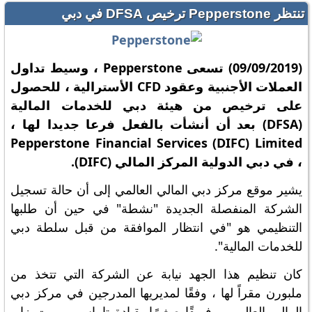
تنتظر Pepperstone ترخيص DFSA في دبي
(09/09/2019) تسعى Pepperstone ، وسيط تداول
العملات الأجنبية وعقود CFD الأسترالية ، للحصول
على ترخيص من هيئة دبي للخدمات المالية
(DFSA) بعد أن أنشأت بالفعل فرعا جديدا لها ،
Pepperstone Financial Services (DIFC) Limited
، في دبي الدولية المركز المالي (DIFC).
يشير موقع مركز دبي المالي العالمي إلى أن حالة تسجيل
الشركة المنفصلة الجديدة "نشطة" في حين أن طلبها
التنظيمي هو "في انتظار الموافقة من قبل سلطة دبي
للخدمات المالية".
كان تنظيم هذا الجهد نيابة عن الشركة التي تتخذ من
ملبورن مقراً لها ، وفقًا لمديريها المدرجين في مركز دبي
المالي العالمي ، فريقًا صغيرًا بقيادة تاماس روبرت زابو