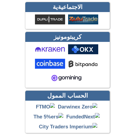
الاجتماعيةية
كريبتومونيز
الحساب الممول