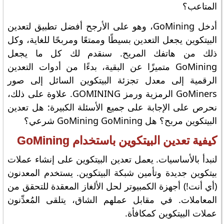
المتاعب؟
أدخل GoMining، وهو على الأرجح أفضل تطبيق لتعدين
البيتكوين يجعل التعدين بسيطًا وممتعًا ومربحًا للغاية، وكل
ذلك من هاتفك المريح. سنقدم لك كل ما يجعل
GoMining متميزًا عن البقية، بدءًا من أدوات التعدين
الرقمية إلى معدل تجزئة البيتكوين السائل إلى صور
GoMiners الرمزية ورمز GOMINING. علاوة على ذلك،
نحرص على الإجابة على جميع الأسئلة الكبيرة: هل تعدين
البيتكوين مربح؟ هل GoMining GoMining شرعي؟
كيفية تعدين البيتكوين باستخدام GoMining
لنبدأ بالأساسيات. يعمل تعدين البيتكوين على إنشاء عملات
بيتكوين جديدة وتأمين شبكة البيتكوين. يستخدم المعدنون
(أي أنت!) أجهزة الكمبيوتر لحل الألغاز المعقدة للتحقق من
المعاملات. في مقابل عملهم الشاق، يتلقى المُعدِّنون
عملات البيتكوين كمكافأة.