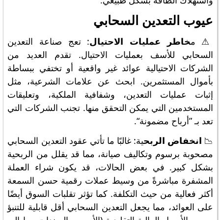
واستهلاك الطاقة بشكل طبيعي.
عيوب التعدين السحابي
⚠️ م
خاطر عمليات الاحتيال
: تعج صناعة التعدين
السحابي للأسف بعمليات الاحتيال. تقدم العديد من
الشركات الاحتيالية عوائد غير واقعية أو تختفي ببساطة
بأموال المستثمرين. ابحث عن علامات الشرعية، مثل
إثبات عمليات التعدين، وشفافية الملكية، وتعليقات
المستخدمين التي يمكن التحقق منها. تجنب الشركات التي
تعد بـ ”أرباح مضمونة“.
📉
انخفاض الربح
ية: غالبًا ما تأتي عقود التعدين السحابي
مصحوبة برسوم وتكاليف صيانة، مما قد يقلل من الربحية
بشكل كبير. في بعض الحالات، قد يكون شراء العملة
المشفرة مباشرةً من وسيط عملات رقمية حسن السمعة
أكثر فعالية من حيث التكلفة. كما تؤثر تقلبات السوق أيضًا
على العوائد، مما يجعل التعدين السحابي أقل قابلية للتنبؤ