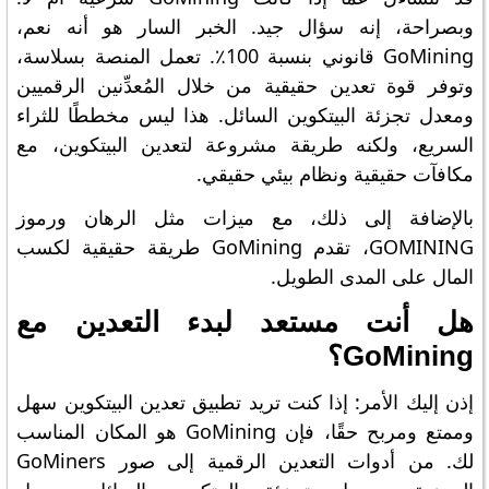
وبصراحة، إنه سؤال جيد. الخبر السار هو أنه نعم،
GoMining قانوني بنسبة 100٪. تعمل المنصة بسلاسة،
وتوفر قوة تعدين حقيقية من خلال المُعدِّنين الرقميين
ومعدل تجزئة البيتكوين السائل. هذا ليس مخططًا للثراء
السريع، ولكنه طريقة مشروعة لتعدين البيتكوين، مع
مكافآت حقيقية ونظام بيئي حقيقي.
بالإضافة إلى ذلك، مع ميزات مثل الرهان ورموز
GOMINING، تقدم GoMining طريقة حقيقية لكسب
المال على المدى الطويل.
هل أنت مستعد لبدء التعدين مع
GoMining؟
إذن إليك الأمر: إذا كنت تريد تطبيق تعدين البيتكوين سهل
وممتع ومربح حقًا، فإن GoMining هو المكان المناسب
لك. من أدوات التعدين الرقمية إلى صور GoMiners