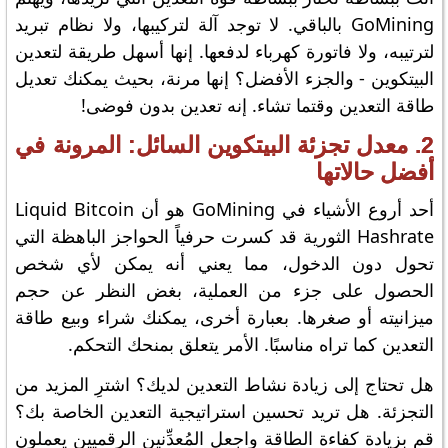
GoMining بالباقي. لا توجد آلة لتركيبها، ولا نظام تبريد
لترتيبه، ولا فاتورة كهرباء لدفعها. إنها أسهل طريقة لتعدين
البيتكوين - والجزء الأفضل؟ إنها مرنة، بحيث يمكنك تعديل
طاقة التعدين وقتما تشاء. إنه تعدين بدون فوضى!
2. معدل تجزئة البيتكوين السائل: المرونة في
أفضل حالاتها
أحد أروع الأشياء في GoMining هو أن Liquid Bitcoin
Hashrate الثورية قد كسرت حرفياً الحواجز الباهظة التي
تحول دون الدخول، مما يعني أنه يمكن لأي شخص
الحصول على جزء من العملية، بغض النظر عن حجم
ميزانيته أو صغرها. بعبارة أخرى، يمكنك شراء وبيع طاقة
التعدين كما تراه مناسبًا. الأمر يتعلق بمنحك التحكم.
هل تحتاج إلى زيادة نشاط التعدين لديك؟ اشترِ المزيد من
التجزئة. هل تريد تحسين استراتيجية التعدين الخاصة بك؟
قم بزيادة كفاءة الطاقة واجعل المُعدِّنين الرقميين يعملون