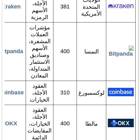
الولايات
الآجلة،
Kraken
381
المتحدة
الأسهم
الأمريكية
الرمزية
مؤشرات
العملات
المشفرة،
الأسهم
Bitpanda
400
النمسا
وصناديق
الاستثمار
المتداولة،
المعادن
العقود
Coinbase
310
لوكسمبورغ
الآجلة،
الخيارات
العقود
الآجلة،
OKX
400
مالطا
الخيارات،
المقايضات
الدائمة