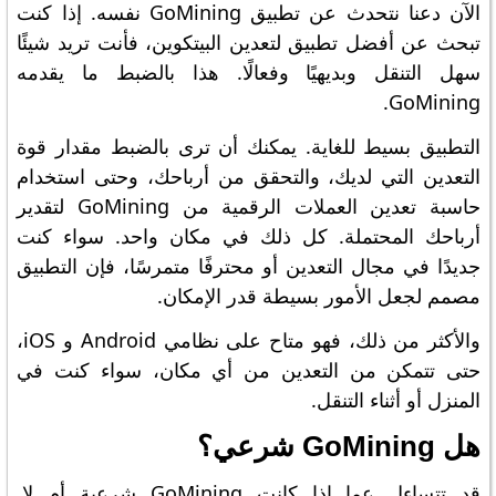
الآن دعنا نتحدث عن تطبيق GoMining نفسه. إذا كنت
تبحث عن أفضل تطبيق لتعدين البيتكوين، فأنت تريد شيئًا
سهل التنقل وبديهيًا وفعالًا. هذا بالضبط ما يقدمه
GoMining.
التطبيق بسيط للغاية. يمكنك أن ترى بالضبط مقدار قوة
التعدين التي لديك، والتحقق من أرباحك، وحتى استخدام
حاسبة تعدين العملات الرقمية من GoMining لتقدير
أرباحك المحتملة. كل ذلك في مكان واحد. سواء كنت
جديدًا في مجال التعدين أو محترفًا متمرسًا، فإن التطبيق
مصمم لجعل الأمور بسيطة قدر الإمكان.
والأكثر من ذلك، فهو متاح على نظامي Android و iOS،
حتى تتمكن من التعدين من أي مكان، سواء كنت في
المنزل أو أثناء التنقل.
هل GoMining شرعي؟
قد تتساءل عما إذا كانت GoMining شرعية أم لا.