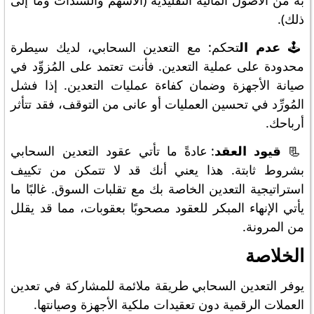
به من الأصول المالية التقليدية (الأسهم والسندات وما إلى
ذلك).
🕹
️ عدم ال
تحكم: مع التعدين السحابي، لديك سيطرة
محدودة على عملية التعدين. فأنت تعتمد على المُزوِّد في
صيانة الأجهزة وضمان كفاءة عمليات التعدين. إذا فشل
المُورِّد في تحسين العمليات أو عانى من التوقف، فقد تتأثر
أرباحك.
📃
قيود العقد
: عادةً ما تأتي عقود التعدين السحابي
بشروط ثابتة. هذا يعني أنك قد لا تتمكن من تكييف
استراتيجية التعدين الخاصة بك مع تقلبات السوق. غالبًا ما
يأتي الإنهاء المبكر للعقود مصحوبًا بعقوبات، مما قد يقلل
من المرونة.
الخلاصة
يوفر التعدين السحابي طريقة ملائمة للمشاركة في تعدين
العملات الرقمية دون تعقيدات ملكية الأجهزة وصيانتها.