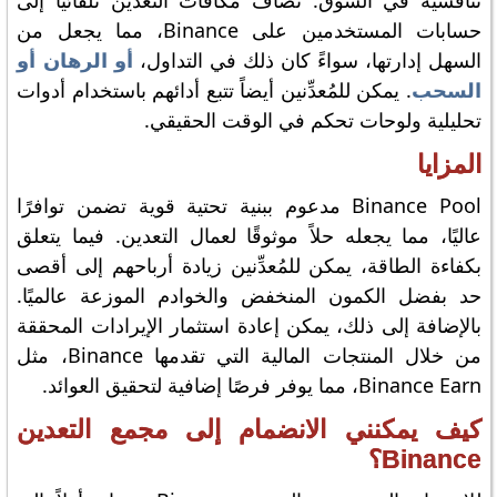
تنافسية في السوق. تُضاف مكافآت التعدين تلقائياً إلى
حسابات المستخدمين على Binance، مما يجعل من
السهل إدارتها، سواءً كان ذلك في التداول،
أو الرهان أو
السحب
. يمكن للمُعدِّنين أيضاً تتبع أدائهم باستخدام أدوات
تحليلية ولوحات تحكم في الوقت الحقيقي.
المزايا
Binance Pool مدعوم ببنية تحتية قوية تضمن توافرًا
عاليًا، مما يجعله حلاً موثوقًا لعمال التعدين. فيما يتعلق
بكفاءة الطاقة، يمكن للمُعدِّنين زيادة أرباحهم إلى أقصى
حد بفضل الكمون المنخفض والخوادم الموزعة عالميًا.
بالإضافة إلى ذلك، يمكن إعادة استثمار الإيرادات المحققة
من خلال المنتجات المالية التي تقدمها Binance، مثل
Binance Earn، مما يوفر فرصًا إضافية لتحقيق العوائد.
كيف يمكنني الانضمام إلى مجمع التعدين
Binance؟