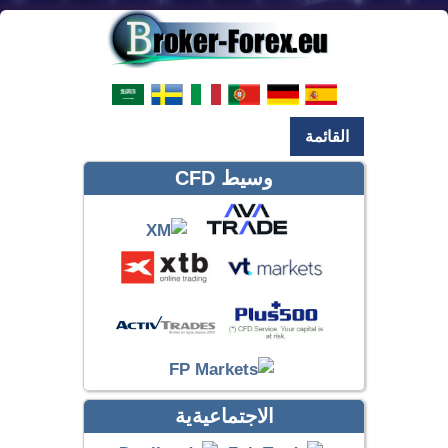
القائمة
وسيط CFD
الاجتماعيةية