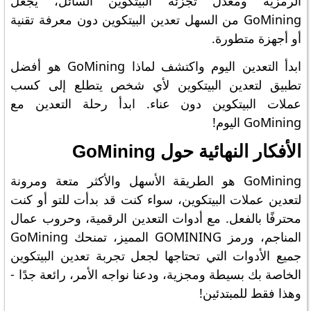
الرمزية ومعدل تجزئة البيتكوين السائل، يجعل
GoMining من السهل تعدين البيتكوين دون معرفة تقنية
أو أجهزة متطورة.
ابدأ التعدين اليوم واكتشف لماذا GoMining هو أفضل
تطبيق لتعدين البيتكوين لأي شخص يتطلع إلى كسب
عملات البيتكوين دون عناء. ابدأ رحلة التعدين مع
GoMining اليوم!
الأفكار النهائية حول GoMining
GoMining هو الطريقة الأسهل والأكثر متعة ومرونة
لتعدين عملات البيتكوين، سواء كنت قد بدأت للتو أو كنت
محترفًا بالفعل. مع أدوات التعدين الرقمية، وحروب عمال
المناجم، ورمز GOMINING المميز، تمنحك GoMining
جميع الأدوات التي تحتاجها لجعل تجربة تعدين البيتكوين
الخاصة بك بسيطة ومجزية، ودعنا نواجه الأمر، رائعة جدًا -
وهذا فقط للمبتدئين!