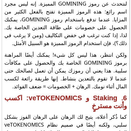
لنتحدث عن رموز GOMINING المميزة. إنه ليس مجرد
اسم رائع: هذه الرموز المميزة تفتح بالفعل الكثير من
المزايا. عندما تدفع باستخدام رموز GOMINING، يمكنك
الحصول على خصومات على طاقة التعدين الخاصة بك.
لذا، إذا كنت ترغب في خفض التكاليف (ومن لا يرغب في
ذلك؟)، فإن استخدام الرموز المميزة هو السبيل الأمثل.
ولكن انتظر، هذا ليس كل شيء! يمكنك أيضًا المراهنة
برموز GOMINING الخاصة بك والحصول على مكافآت
سلبية. هذا يعني أن رموزك يمكن أن تعمل لصالحك حتى
عندما لا تقوم بالتعدين بنشاط. إنها طريقة رائعة لكسب
المال أثناء نومك. الرهان + الخصومات = ضعف الفوائد.
6. Staking و veTOKENOMICS: اكسب
وأنت مسترخٍ
كما ذُكر أعلاه، يتيح لك الرهان على الرهان الفوز بشكل
سلبي، ولكنه أيضًا في صميم نظام veTOKENOMICS