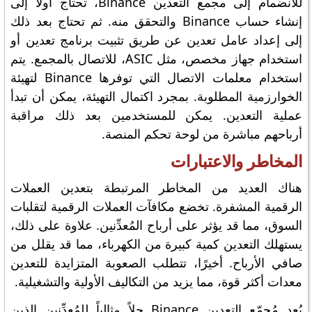
للانضمام إلى مجمع التعدين Binance، تحتاج أولاً إلى
إنشاء حساب Binance والتحقق منه. ثم تحتاج بعد ذلك
إلى إعداد عامل تعدين عن طريق تثبيت برنامج تعدين أو
استخدام جهاز مخصص، مثل ASIC، للاتصال بالمجمع. يتم
استخدام معلمات الاتصال التي توفرها Binance لتهيئة
الخوارزمية المطلوبة. بمجرد اكتمال التهيئة، يمكن أن تبدأ
عملية التعدين. يمكن للمستخدمين بعد ذلك مراقبة
أرباحهم مباشرة من لوحة تحكم المنصة.
المخاطر والاعتبارات
هناك العديد من المخاطر المرتبطة بتعدين العملات
الرقمية المشفرة. تخضع مكافآت العملات الرقمية لتقلبات
السوق، مما قد يؤثر على أرباح المُعدِّنين. علاوة على ذلك،
يستهلك التعدين كمية كبيرة من الكهرباء، مما قد يقلل من
صافي الأرباح. أخيرًا، تتطلب الصعوبة المتزايدة للتعدين
معدات أكثر قوة، مما يزيد من التكاليف الأولية والتشغيلية.
يُعد مُجمّع التعدين Binance حلاً مثالياً للمُعدِّنين الذين