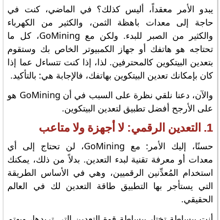
يبدو الأمر معقداً، أليس كذلك؟ في الماضي، كنت في
حاجة إلى معدات باهظة الثمن، والكثير من الكهرباء
والكثير من الصبر للبدء. ولكن مع GoMining، كل ما
تحتاجه هو هاتفك أو جهاز الكمبيوتر الخاص بك وستقوم
بتعدين البيتكوين كالمحترفين. لذا، إذا كنت تتساءل عما إذا
كان بإمكانك تعدين البيتكوين بهاتفك، فالإجابة هي: بالتأكيد.
والآن، دعنا نلقي نظرة على السبب في أن GoMining هو
على الأرجح أفضل تطبيق لتعدين البيتكوين.
1. التعدين الرقمي: لا أجهزة ولا متاعب
حسنًا، إليك الأمر: مع GoMining، لن تحتاج إلى أي
معدات أو معرفة تقنية لبدء التعدين. بدلاً من ذلك، يمكنك
استخدام المُعدِّنين الرقميين، وهي في الأساس الطريقة
التي يستأجر بها التطبيق طاقة التعدين لك في العالم
الحقيقي.
أنت ببساطة تختار ببساطة قوة التعدين التي تريدها، ويهتم