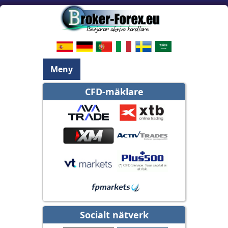
Meny
CFD-mäklare
Socialt nätverk