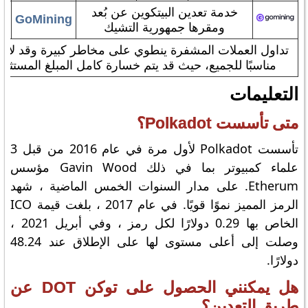
خدمة تعدين البيتكوين عن بُعد
GoMining
ومقرها جمهورية التشيك
تداول العملات المشفرة ينطوي على مخاطر كبيرة وقد لا ي
مناسبًا للجميع، حيث قد يتم خسارة كامل المبلغ المستثمر
التعليمات
متى تأسست Polkadot؟
تأسست Polkadot لأول مرة في عام 2016 من قبل 3
علماء كمبيوتر بما في ذلك Gavin Wood مؤسس
Etherum. على مدار السنوات الخمس الماضية ، شهد
الرمز المميز نموًا قويًا. في عام 2017 ، بلغت قيمة ICO
الخاص بها 0.29 دولارًا لكل رمز ، وفي أبريل 2021 ،
وصلت إلى أعلى مستوى لها على الإطلاق عند 48.24
دولارًا.
هل يمكنني الحصول على توكن DOT عن
طريق التعدين؟