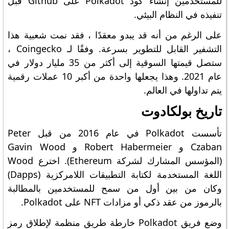
للمستخدمين إنشاء كود Polkadot على Github قبل
تنفيذه في النظام البيئي.
على الرغم من أنه قد يبدو معقدًا ، فقد نمت شعبية هذا
التشفير القابل للتطوير بسرعة. وفقًا لـ Coingecko ،
ستصل قيمتها السوقية إلى أكثر من 35 مليار دولار في
عام 2021. وهذا يجعلها واحدة من أكبر 10 عملات رقمية
يتم تداولها في العالم.
تاريخ بولكادوت
تأسست Polkadot في عام 2016 من قبل Peter
Czaban و Robert Habermeier و Gavin Wood
(المؤسس المشارك لشركة Ethereum). اخترع Wood
اللغة المستخدمة لكتابة التطبيقات اللامركزية (Dapps)
وكان من بين أول من سمح للمستخدمين بالمطالبة
بالرموز من عقد ذكي أو مزادات NFT على Polkadot.
وضع فريق Polkadot خارطة طريق منظمة لإطلاق رمز