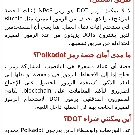
لا لا يمكنك. رمز DOT هو رمز NPoS (إثبات الحصة
المرشح) ، والذي يختلف عن الرموز المميزة مثل Bitcoin
التي تستخدم إثبات نظام العمل. هذا يعني أن المستخدمين
الذين يشترون DOTs يزيدون من عدد الرموز المميزة
المتداولة عن طريق تشغيلها.
ما مدى أمان حصة رمز Polkadot؟
حصة أي عملة مشفرة هي اليانصيب. لمشاركة رمز ،
تحتاج إما إلى الاحتفاظ بالرموز في محفظة أو نقلها إلى
العقد الذكي. تُستخدم الرموز للحصول على الإجماع
الضروري لتأكيد المعاملات على blockchain. يكافئ
المطورون المدققين برموز DOT لاستخدام الرموز
المميزة الخاصة بهم في العملية داخل اللعبة.
أين يمكنني شراء DOT؟
عدد البورصات والوسطاء الذين يدرجون Polkadot محدود