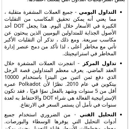
التداول اليومي
- جميع العملات المشفرة متقلبة ،
مما يعني أنه يمكن تحقيق المكاسب من التقلبات
الكبيرة في الأسعار خلال اليوم. هذا يجعل DOT أحد
الأصول الجذابة للمتداولين اليوميين الذين يبحثون عن
مكاسب سريعة. ومع ذلك ، تذكر أن التقلبات الأكبر
تأتي مع مخاطر أعلى ، لذا تأكد من دمج عنصر إدارة
المخاطر في استراتيجيتك.
تداول المركز
- انفجرت العملات المشفرة خلال
العقد الماضي. يعرف معظم المتداولين قصة الرجل
الذي دفع ثمن اثنين من البيتزا باستخدام 10000
بيتكوين في عام 2010. نظرًا لأن Polkadot عمره
أقل من 5 سنوات وشهد بالفعل نموًا قويًا ، فقد تكون
الإستراتيجية الفعالة هي شراء DOT والاحتفاظ به لعدة
سنوات في نأمل أن يستمر السعر في الارتفاع.
التحليل الفني
- من الضروري استخدام جميع
أدوات التحليل التي يوفرها الوسطاء والبورصات.
معظم مخططات الأسعار قابلة للتعديل بحيث يمكن