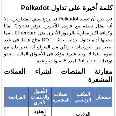
كلمة أخيرة على تداول Polkadot
في حين أن تعقيد Polkadot قد يردع بعض المتداولين ، إلا
أنه يمثل نقطة بيع فريدة للآخرين. توفر Crypto أمانًا
وكفاءة أكبر مقارنةً بالرموز الأخرى مثل Ethereum ، مما
يجعلها أداة تداول جذابة. حاليًا ، DOT متاح فقط في عدد
صغير من البورصات ، ولكن من المتوقع أن يتغير ذلك مع
نموه. بينما لا يوجد شيء مؤكد في الأسواق المالية ، تبدو
توقعات Polkadot لمدة 5 سنوات واعدة.
مقارنة المنصات لشراء العملات
المشفرة
الأصول
المكتب
العملات
سمسار
والخدمات
المراجعة
الرئيسي
المشفرة
ح
الأخرى
العقود
الولايات