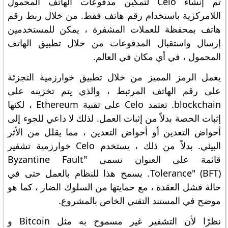
تم إنشاء Celo لتمكين مدفوعات الهاتف المحمول
اللامركزية باستخدام رقم هاتف فقط. من خلال ربط رقم
هاتف بمحفظة للعملات المشفرة ، يمكن للمستخدمين
إرسال واستقبال المدفوعات من خلال تطبيق الهاتف
المحمول ، في أي مكان في العالم.
يعمل الرمز المميز من خلال تطبيق خوارزمية التجزئة
على رقم الهاتف المرتبط ، والذي يتم تخزينه على
blockchain. تعتمد Celo على تقنية Ethereum ، لكنها
إثبات الحصة بدلاً من إثبات العمل. لذلك لا داعي للجوء إلى
أحواض التعدين أو أحواض التعدين ، مما يقلل من الأثر
البيئي. بدلاً من ذلك ، يستخدم Celo خوارزمية تشفير
قائمة على العنوان تسمى "Byzantine Fault
Tolerance" (BFT). يسمح هذا للنظام بالعمل حتى في
حالة فشل العقدة ، مع حمايتها من السلوك الضار ، كما هو
موضح في المستند التقني الخاص بالمشروع.
نظرًا لأن التشفير غير مسموح به مثل Bitcoin و