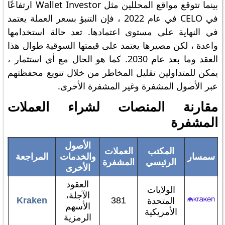
بينما تتوقع مواقع المحللين مثل Wallet Investor ارتفاعًا
في CELO في عام 2022 ، فإن التنبؤ بسعر العملة يعتمد
في النهاية على مستوى اعتمادها. تعد حالة استخدامها
واعدة ، لكن مصيرها يعتمد على قيمتها السوقية طوال هذا
العقد وما بعد عام 2030. كما هو الحال مع أي استثمار ،
يمكن للمتداولين تقليل المخاطر من خلال تنويع محفظتهم
عبر الأصول المشفرة وغير المشفرة الأخرى.
مقارنة المنصات لشراء العملات
المشفرة
الأصول
المكتب
العملات
سمسار
والخدمات
المراجعة
الرئيسي
المشفرة
ح
الأخرى
العقود
الولايات
الآجلة،
Kraken
381
المتحدة
الأسهم
الأمريكية
الرمزية