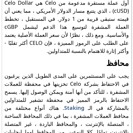
أول عملة مستقرة مدعومة من Celo هي Celo Dollar
(cUSD) ، الذي يتتبع مسار الدولار الأمريكي ، مما يعني أن
قيمته ستبقى قريبة من 1 دولار. في المستقبل ، تخطط
العملة المشفرة لتوسيع هذا الدعم ليشمل cGBP
والأساسية. ومع ذلك ، نظرًا لأن سعر العملة الأصلية يعتمد
على الطلب على الرموز المميزة ، فإن CELO أكثر تقلبًا -
وأكثر إثارة للاهتمام بالنسبة للمتداولين.
محافظ
يجب على المستثمرين على المدى الطويل الذين يرغبون
في الاحتفاظ بشركة Celo تخزينها في محفظة للعملات
المشفرة ، للتأكد من أنها آمنة ويمكن الوصول إليها. يسمح
الاحتفاظ بالرمز المميز في محفظة تشفير للمتداولين
بالمشاركة في الـ
Staking
. هناك أنواع مختلفة من
محافظ العملات المشفرة ، بما في ذلك المحافظ الساخنة
، المتصلة بالإنترنت ، والمحافظ الباردة ، غير المتصلة
بالإنترنت تمامًا. كلا النوعين من المحافظ لهما إيجابيات