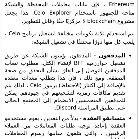
Ethereum ، فإن بيانات معاملات المحفظة والشبكة
متاحة للجمهور باستخدام Celo Explorer. هذا يجعل
مشروع blockchain لا مركزيًا حقًا وقابل للتطوير.
يتم استخدام ثلاثة تكوينات مختلفة لتشغيل برنامج Celo ،
يلعب كل منها دورًا مختلفًا في تشغيل الشبكة:
المدققون
- المدققون يؤمنون الشبكة عن طريق
تشغيل خوارزمية BFT لإنشاء الكتل. مطلوب نصاب
المدققين للتوصل إلى اتفاق بشأن التحقق من صحة
الصفقة. ومع ذلك ، فإن هذا يتطلب معدات معقدة
بالإضافة إلى اكتناز (الاحتفاظ) برموز Celo ، لذلك يتم
تقديم مكافآت رمزية لتشجيعهم في جهودهم. يمكن
للمدققين المتحمسين الانضمام إلى المجتمع الحالي
على تطبيق المراسلة Discord.
متسابقو العقدة
- بدلاً من التعدين ، يقوم مستخدمو
العقدة بإعادة توجيه طلبات المعاملات من العملاء
الرقيقين ، والتي يتلقون مقابلها رسوم المعاملات