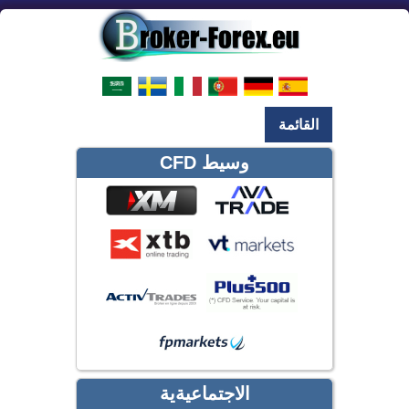
القائمة
وسيط CFD
الاجتماعيةية